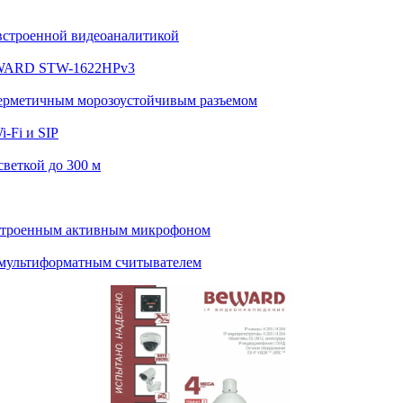
встроенной видеоаналитикой
BEWARD STW-1622HPv3
ерметичным морозоустойчивым разъемом
-Fi и SIP
веткой до 300 м
строенным активным микрофоном
мультиформатным считывателем