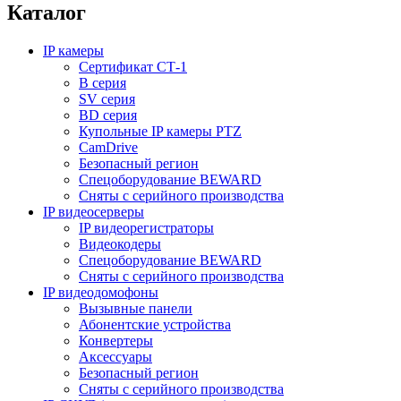
Каталог
IP камеры
Сертификат СТ-1
B серия
SV серия
BD серия
Купольные IP камеры PTZ
CamDrive
Безопасный регион
Спецоборудование BEWARD
Сняты с серийного производства
IP видеосерверы
IP видеорегистраторы
Видеокодеры
Спецоборудование BEWARD
Сняты с серийного производства
IP видеодомофоны
Вызывные панели
Абонентские устройства
Конвертеры
Аксессуары
Безопасный регион
Сняты с серийного производства