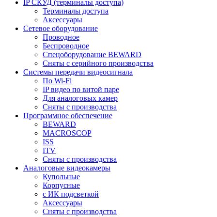
IP СКУД (терминалы доступа)
Терминалы доступа
Аксессуары
Сетевое оборудование
Проводное
Беспроводное
Спецоборудование BEWARD
Сняты с серийного производства
Системы передачи видеосигнала
По Wi-Fi
IP видео по витой паре
Для аналоговых камер
Сняты с производства
Программное обеспечение
BEWARD
MACROSCOP
ISS
ITV
Сняты с производства
Аналоговые видеокамеры
Купольные
Корпусные
c ИК подсветкой
Аксессуары
Сняты с производства