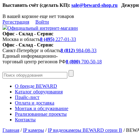
Выставить счёт (сделать КП):
sale@beward-shop.ru
Дежурн
В вашей корзине еще нет товаров
Регистрация
Войти
Официальный интернет-магазин
Офис - Склад - Сервис
Москва и область
8 (495)
227-01-33
Офис - Склад - Сервис
Санкт-Петербург и область
8 (812)
984-08-33
Единый информационно-
торговый центр регионов РФ
8 (800)
700-50-18
О бренде BEWARD
Каталог оборудования
Прайс-лист
Оплата и доставка
Монтаж и обслуживание
Реализованные проекты
Контакты
Главная
/
IP камеры
/
IP видеокамеры BEWARD серии B
/
BEWA