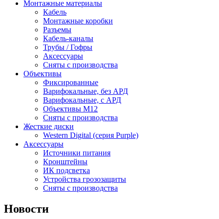
Монтажные материалы
Кабель
Монтажные коробки
Разъемы
Кабель-каналы
Трубы / Гофры
Аксессуары
Сняты с производства
Объективы
Фиксированные
Варифокальные, без АРД
Варифокальные, с АРД
Объективы M12
Сняты с производства
Жесткие диски
Western Digital (серия Purple)
Аксессуары
Источники питания
Кронштейны
ИК подсветка
Устройства грозозащиты
Сняты с производства
Новости