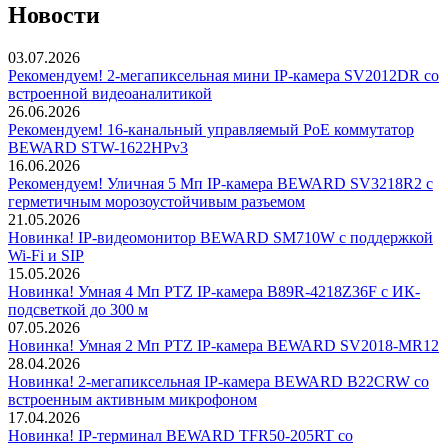
Новости
03.07.2026
Рекомендуем! 2-мегапиксельная мини IP-камера SV2012DR со
встроенной видеоаналитикой
26.06.2026
Рекомендуем! 16-канальный управляемый PoE коммутатор
BEWARD STW-1622HPv3
16.06.2026
Рекомендуем! Уличная 5 Мп IP-камера BEWARD SV3218R2 с
герметичным морозоустойчивым разъемом
21.05.2026
Новинка! IP-видеомонитор BEWARD SM710W с поддержкой
Wi-Fi и SIP
15.05.2026
Новинка! Умная 4 Мп PTZ IP-камера B89R-4218Z36F с ИК-
подсветкой до 300 м
07.05.2026
Новинка! Умная 2 Мп PTZ IP-камера BEWARD SV2018-MR12
28.04.2026
Новинка! 2-мегапиксельная IP-камера BEWARD B22CRW со
встроенным активным микрофоном
17.04.2026
Новинка! IP-терминал BEWARD TFR50-205RT со