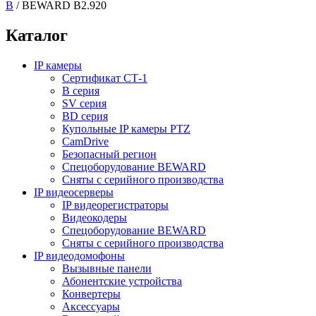
B
/
BEWARD B2.920
Каталог
IP камеры
Сертификат СТ-1
B серия
SV серия
BD серия
Купольные IP камеры PTZ
CamDrive
Безопасный регион
Спецоборудование BEWARD
Сняты с серийного производства
IP видеосерверы
IP видеорегистраторы
Видеокодеры
Спецоборудование BEWARD
Сняты с серийного производства
IP видеодомофоны
Вызывные панели
Абонентские устройства
Конвертеры
Аксессуары