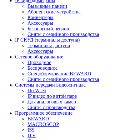
IP видеодомофоны
Вызывные панели
Абонентские устройства
Конвертеры
Аксессуары
Безопасный регион
Сняты с серийного производства
IP СКУД (терминалы доступа)
Терминалы доступа
Аксессуары
Сетевое оборудование
Проводное
Беспроводное
Спецоборудование BEWARD
Сняты с серийного производства
Системы передачи видеосигнала
По Wi-Fi
IP видео по витой паре
Для аналоговых камер
Сняты с производства
Программное обеспечение
BEWARD
MACROSCOP
ISS
ITV