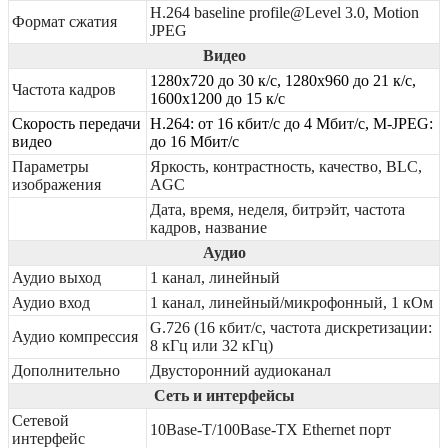
H.264 baseline profile@Level 3.0, Motion
Формат сжатия
JPEG
Видео
1280х720 до 30 к/с, 1280х960 до 21 к/с,
Частота кадров
1600х1200 до 15 к/с
Скорость передачи
Н.264: от 16 кбит/c до 4 Мбит/с, M-JPEG:
видео
до 16 Мбит/с
Параметры
Яркость, контрастность, качество, BLC,
изображения
AGC
Дата, время, неделя, битрэйт, частота
кадров, название
Аудио
Аудио выход
1 канал, линейный
Аудио вход
1 канал, линейный/микрофонный, 1 кОм
G.726 (16 кбит/с, частота дискретизации:
Аудио компрессия
8 кГц или 32 кГц)
Дополнительно
Двусторонний аудиоканал
Сеть и интерфейсы
Сетевой
10Base-T/100Base-TX Ethernet порт
интерфейс