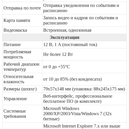
Отправка уведомления по событиям и
Отправка по почте
расписанию
Запись видео и кадров по событиям и
Карта памяти
расписанию
Видеомаска
Встроенная, однозонная
Эксплуатация
Питание
12 В, 1 A (постоянный ток)
Потребляемая
Не более 12 Вт
мощность
Рабочий диапазон
от 0 до +55°С
температур
Относительная
от 10 до 85% (без конденсата)
влажность
Размеры (шхвхг)
79х57х148 мм (упаковка: 88х245х175 мм)
Веб-интерфейс, профессиональное
Управление
бесплатное ПО (в комплекте)
Microsoft Windows
Системные
2000/XP/2003/Vista/Windows 7 (32х
требования
битные)
Microsoft Internet Explorer 7.x или выше