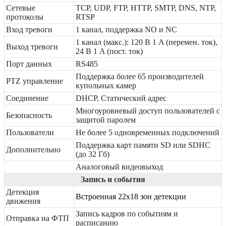
Сетевые
TCP, UDP, FTP, HTTP, SMTP, DNS, NTP,
протоколы
RTSP
Вход тревоги
1 канал, поддержка NO и NC
1 канал (макс.): 120 В 1 A (перемен. ток),
Выход тревоги
24 В 1 A (пост. ток)
Порт данных
RS485
Поддержка более 65 производителей
PTZ управление
купольных камер
Соединение
DHCP, Статический адрес
Многоуровневый доступ пользователей с
Безопасность
защитой паролем
Пользователи
Не более 5 одновременных подключений
Поддержка карт памяти SD или SDHC
Дополнительно
(до 32 Гб)
Аналоговый видеовыход
Запись и события
Детекция
Встроенная 22х18 зон детекции
движения
Запись кадров по событиям и
Отправка на ФТП
расписанию