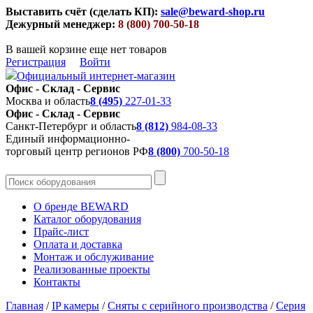
Выставить счёт (сделать КП):
sale@beward-shop.ru
Дежурный менеджер:
8 (800) 700-50-18
В вашей корзине еще нет товаров
Регистрация
Войти
Официальный интернет-магазин
Офис - Склад - Сервис
Москва и область
8 (495)
227-01-33
Офис - Склад - Сервис
Санкт-Петербург и область
8 (812)
984-08-33
Единый информационно-
торговый центр регионов РФ
8 (800)
700-50-18
О бренде BEWARD
Каталог оборудования
Прайс-лист
Оплата и доставка
Монтаж и обслуживание
Реализованные проекты
Контакты
Главная
/
IP камеры
/
Сняты с серийного производства
/
Серия