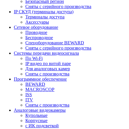
Безопасный регион
Сняты с серийного производства
IP СКУД (терминалы доступа)
Терминалы доступа
Аксессуары
Сетевое оборудование
Проводное
Беспроводное
Спецоборудование BEWARD
Сняты с серийного производства
Системы передачи видеосигнала
По Wi-Fi
IP видео по витой паре
Для аналоговых камер
Сняты с производства
Программное обеспечение
BEWARD
MACROSCOP
ISS
ITV
Сняты с производства
Аналоговые видеокамеры
Купольные
Корпусные
c ИК подсветкой