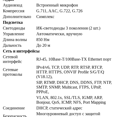
Аудиовход
Встроенный микрофон
Компрессия
G.711, AAC, G.722, G.726
Дополнительно
Симплекс
Подсветка
Светодиоды
ИК-светодиоды 3 поколения (2 шт.)
Управление
Автоматически, вручную
Длина волны
850 Нм
Дальность
До 20 м
Сеть и интерфейсы
Сетевой
RJ-45, 10Base-T/100Base-TX Ethernet порт
интерфейс
IPv4/v6, TCP, UDP, RTP, RTSP, RTCP,
Сетевые
HTTP, HTTPS, ONVIF Profile S/G/T/Q
протоколы
(V18.12),
SIP, RTMP, DHCP, DNS, DDNS, FTP, NTP,
SMTP, SNMP, Multicast, FTPS, UPnP,
PPPoE,
VLAN, 802.1x, SSL/TLS, IGMP, ARP,
Bonjour, QoS, ICMP, NFS, Port Mapping
Соединение
DHCP, статический адрес
Многоуровневый доступ с защитой
Безопасность