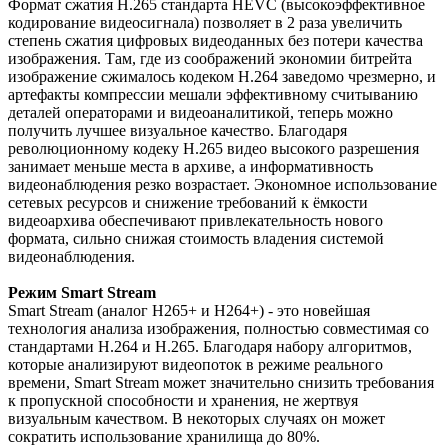
Формат сжатия H.265 стандарта HEVC (высокоэффективное
кодирование видеосигнала) позволяет в 2 раза увеличить
степень сжатия цифровых видеоданных без потери качества
изображения. Там, где из соображений экономии битрейта
изображение сжималось кодеком Н.264 заведомо чрезмерно, и
артефакты компрессии мешали эффективному считыванию
деталей операторами и видеоаналитикой, теперь можно
получить лучшее визуальное качество. Благодаря
революционному кодеку H.265 видео высокого разрешения
занимает меньше места в архиве, а информативность
видеонаблюдения резко возрастает. Экономное использование
сетевых ресурсов и снижение требований к ёмкости
видеоархива обеспечивают привлекательность нового
формата, сильно снижая стоимость владения системой
видеонаблюдения.
Режим Smart Stream
Smart Stream (аналог H265+ и H264+) - это новейшая
технология анализа изображения, полностью совместимая со
стандартами H.264 и H.265. Благодаря набору алгоритмов,
которые анализируют видеопоток в режиме реального
времени, Smart Stream может значительно снизить требования
к пропускной способности и хранения, не жертвуя
визуальным качеством. В некоторых случаях он может
сократить использование хранилища до 80%.