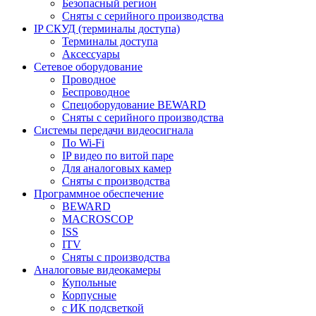
Безопасный регион
Сняты с серийного производства
IP СКУД (терминалы доступа)
Терминалы доступа
Аксессуары
Сетевое оборудование
Проводное
Беспроводное
Спецоборудование BEWARD
Сняты с серийного производства
Системы передачи видеосигнала
По Wi-Fi
IP видео по витой паре
Для аналоговых камер
Сняты с производства
Программное обеспечение
BEWARD
MACROSCOP
ISS
ITV
Сняты с производства
Аналоговые видеокамеры
Купольные
Корпусные
c ИК подсветкой