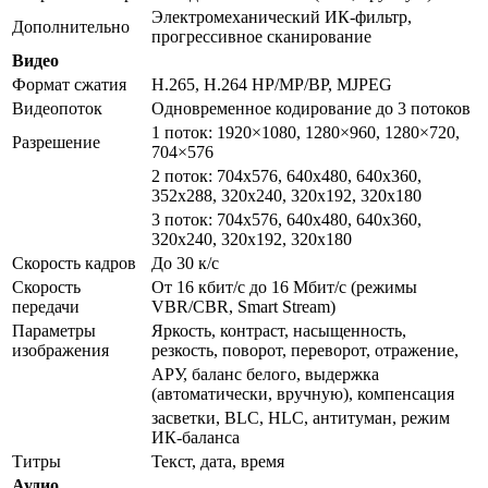
Электромеханический ИК-фильтр,
Дополнительно
прогрессивное сканирование
Видео
Формат сжатия
H.265, H.264 HP/MP/BP, MJPEG
Видеопоток
Одновременное кодирование до 3 потоков
1 поток: 1920×1080, 1280×960, 1280×720,
Разрешение
704×576
2 поток: 704х576, 640х480, 640х360,
352х288, 320х240, 320х192, 320х180
3 поток: 704х576, 640х480, 640х360,
320х240, 320х192, 320х180
Скорость кадров
До 30 к/с
Скорость
От 16 кбит/с до 16 Мбит/с (режимы
передачи
VBR/CBR, Smart Stream)
Параметры
Яркость, контраст, насыщенность,
изображения
резкость, поворот, переворот, отражение,
АРУ, баланс белого, выдержка
(автоматически, вручную), компенсация
засветки, BLC, HLC, антитуман, режим
ИК-баланса
Титры
Текст, дата, время
Аудио