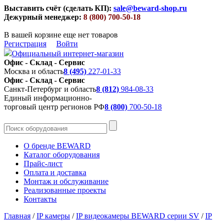
Выставить счёт (сделать КП):
sale@beward-shop.ru
Дежурный менеджер:
8 (800) 700-50-18
В вашей корзине еще нет товаров
Регистрация
Войти
Официальный интернет-магазин
Офис - Склад - Сервис
Москва и область
8 (495)
227-01-33
Офис - Склад - Сервис
Санкт-Петербург и область
8 (812)
984-08-33
Единый информационно-
торговый центр регионов РФ
8 (800)
700-50-18
О бренде BEWARD
Каталог оборудования
Прайс-лист
Оплата и доставка
Монтаж и обслуживание
Реализованные проекты
Контакты
Главная
/
IP камеры
/
IP видеокамеры BEWARD серии SV
/
IP