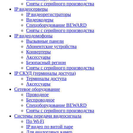
Сняты с серийного производства
IP видеосерверы
IP видеорегистраторы
Видеокодеры
Спецоборудование BEWARD
Сняты с серийного производства
IP видеодомофоны
Вызывные панели
Абонентские устройства
Конвертеры
Аксессуары
Безопасный регион
Сняты с серийного производства
IP СКУД (терминалы доступа)
Терминалы доступа
Аксессуары
Сетевое оборудование
Проводное
Беспроводное
Спецоборудование BEWARD
Сняты с серийного производства
Системы передачи видеосигнала
По Wi-Fi
IP видео по витой паре
Для аналоговых камер