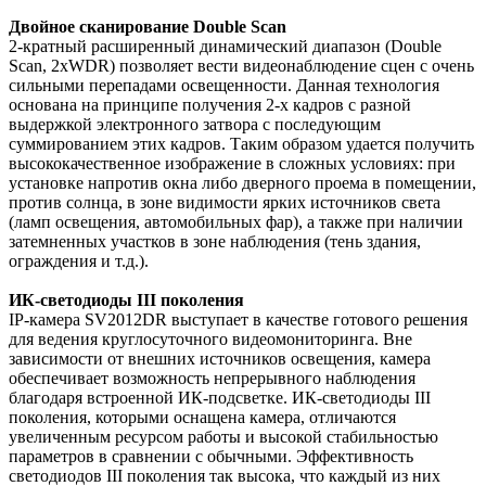
Двойное сканирование Double Scan
2-кратный расширенный динамический диапазон (Double
Scan, 2xWDR) позволяет вести видеонаблюдение сцен с очень
сильными перепадами освещенности. Данная технология
основана на принципе получения 2-х кадров с разной
выдержкой электронного затвора с последующим
суммированием этих кадров. Таким образом удается получить
высококачественное изображение в сложных условиях: при
установке напротив окна либо дверного проема в помещении,
против солнца, в зоне видимости ярких источников света
(ламп освещения, автомобильных фар), а также при наличии
затемненных участков в зоне наблюдения (тень здания,
ограждения и т.д.).
ИК-светодиоды III поколения
IP-камера SV2012DR выступает в качестве готового решения
для ведения круглосуточного видеомониторинга. Вне
зависимости от внешних источников освещения, камера
обеспечивает возможность непрерывного наблюдения
благодаря встроенной ИК-подсветке. ИК-светодиоды III
поколения, которыми оснащена камера, отличаются
увеличенным ресурсом работы и высокой стабильностью
параметров в сравнении с обычными. Эффективность
светодиодов III поколения так высока, что каждый из них