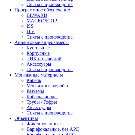
Сняты с производства
Программное обеспечение
BEWARD
MACROSCOP
ISS
ITV
Сняты с производства
Аналоговые видеокамеры
Купольные
Корпусные
c ИК подсветкой
Аксессуары
Сняты с производства
Монтажные материалы
Кабель
Монтажные коробки
Разъемы
Кабель-каналы
Трубы / Гофры
Аксессуары
Сняты с производства
Объективы
Фиксированные
Варифокальные, без АРД
Варифокальные, с АРД