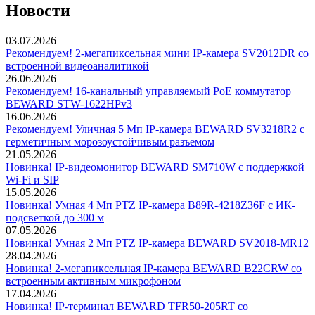
Новости
03.07.2026
Рекомендуем! 2-мегапиксельная мини IP-камера SV2012DR со
встроенной видеоаналитикой
26.06.2026
Рекомендуем! 16-канальный управляемый PoE коммутатор
BEWARD STW-1622HPv3
16.06.2026
Рекомендуем! Уличная 5 Мп IP-камера BEWARD SV3218R2 с
герметичным морозоустойчивым разъемом
21.05.2026
Новинка! IP-видеомонитор BEWARD SM710W с поддержкой
Wi-Fi и SIP
15.05.2026
Новинка! Умная 4 Мп PTZ IP-камера B89R-4218Z36F с ИК-
подсветкой до 300 м
07.05.2026
Новинка! Умная 2 Мп PTZ IP-камера BEWARD SV2018-MR12
28.04.2026
Новинка! 2-мегапиксельная IP-камера BEWARD B22CRW со
встроенным активным микрофоном
17.04.2026
Новинка! IP-терминал BEWARD TFR50-205RT со