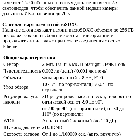
заменяет 15-20 обычных, поэтому достаточно всего 2-х
светодиодов, чтобы обеспечить данной модели камеры
дальность ИК-подсветки до 20 м.
Слот для карт памяти microSDXC
Наличие слота для карт памяти microSDXC объемом до 256 ГБ
позволяет сохранить большие объемы информации и
продолжить запись даже при потере соединения с сетью
Ethernet.
Общие характеристики
Сенсор
2 Мп, 1/2.8" КМОП Starlight, День/Ночь
Чувствительность
0.002 лк (день) / 0.001 лк (ночь)
Объектив
Фиксированный 2.8 мм, F1.6
107.5° - по горизонтали; 56,6° - по
Угол обзора
вертикали
Регулировка угла
3D-регулировка, механически, поворот по
наклона
оптической оси от -90 до 90°,
от -90 до 90° (по горизонтали), от 30 до
110° (по вертикали)
WDR
Аппаратный 2-кратный (до 120 дБ)
Шумоподавление
2D/3DNR
Скорость затвора
От 1 до 1/100000 сек. (авто, вручную)