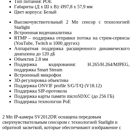
Тип питания: POE
Габариты (Д х Ш х В): Ø97,8 х 57,9 мм
Цвет корпуса: Белый
Высокочувствительный 2 Мп сенсор с технологией
Starlight
Встроенная видеоаналитика
RTMP – поддержка отправки потока на стрим-сервисы
(YouTube, Twitch и 1000 других)
Аппаратная поддержка расширенного динамического
диапазона до 120 дБ
Объектив 2.8 мм
Поддержка кодирования: H.265/H.264/MJPEG,
поддержка Smart Stream
Встроенный микрофон
3D-регулировка объектива
Поддержка ONVIF profile S/G/T/Q (V18.12)
Поддержка SIP-протокола
Поддержка карты памяти microSDXC (до 256 ГБ)
Поддержка технологии PoE
2 Мп IP-камера SV2012DR оснащена передовым
сверхчувствительным сенсором с технологией Starlight и
обратной засветкой, которые обеспечивают изображение с