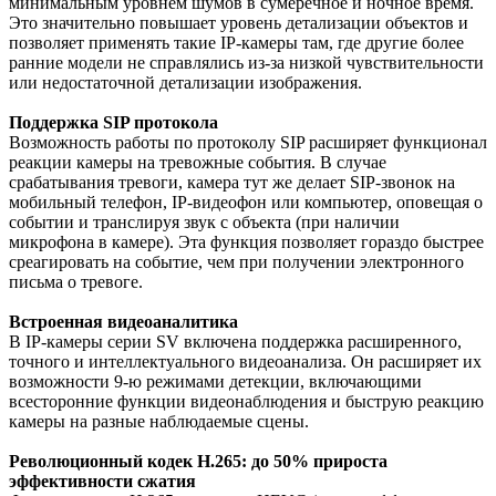
минимальным уровнем шумов в сумеречное и ночное время.
Это значительно повышает уровень детализации объектов и
позволяет применять такие IP-камеры там, где другие более
ранние модели не справлялись из-за низкой чувствительности
или недостаточной детализации изображения.
Поддержка SIP протокола
Возможность работы по протоколу SIP расширяет функционал
реакции камеры на тревожные события. В случае
срабатывания тревоги, камера тут же делает SIP-звонок на
мобильный телефон, IP-видеофон или компьютер, оповещая о
событии и транслируя звук с объекта (при наличии
микрофона в камере). Эта функция позволяет гораздо быстрее
среагировать на событие, чем при получении электронного
письма о тревоге.
Встроенная видеоаналитика
В IP-камеры серии SV включена поддержка расширенного,
точного и интеллектуального видеоанализа. Он расширяет их
возможности 9-ю режимами детекции, включающими
всесторонние функции видеонаблюдения и быструю реакцию
камеры на разные наблюдаемые сцены.
Революционный кодек H.265: до 50% прироста
эффективности сжатия