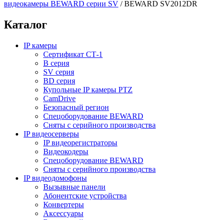
видеокамеры BEWARD серии SV
/
BEWARD SV2012DR
Каталог
IP камеры
Сертификат СТ-1
B серия
SV серия
BD серия
Купольные IP камеры PTZ
CamDrive
Безопасный регион
Спецоборудование BEWARD
Сняты с серийного производства
IP видеосерверы
IP видеорегистраторы
Видеокодеры
Спецоборудование BEWARD
Сняты с серийного производства
IP видеодомофоны
Вызывные панели
Абонентские устройства
Конвертеры
Аксессуары