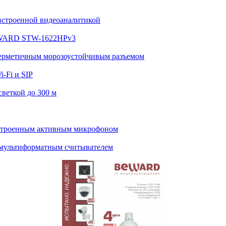
встроенной видеоаналитикой
BEWARD STW-1622HPv3
ерметичным морозоустойчивым разъемом
-Fi и SIP
веткой до 300 м
строенным активным микрофоном
мультиформатным считывателем