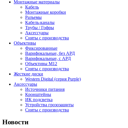
Монтажные материалы
Кабель
Монтажные коробки
Разъемы
Кабель-каналы
Трубы / Гофры
Аксессуары
Сняты с производства
Объективы
Фиксированные
Варифокальные, без АРД
Варифокальные, с АРД
Объективы M12
Сняты с производства
Жесткие диски
Western Digital (серия Purple)
Аксессуары
Источники питания
Кронштейны
ИК подсветка
Устройства грозозащиты
Сняты с производства
Новости