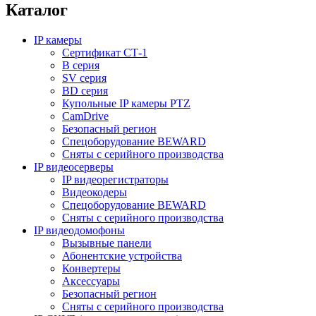
Каталог
IP камеры
Сертификат СТ-1
B серия
SV серия
BD серия
Купольные IP камеры PTZ
CamDrive
Безопасный регион
Спецоборудование BEWARD
Сняты с серийного производства
IP видеосерверы
IP видеорегистраторы
Видеокодеры
Спецоборудование BEWARD
Сняты с серийного производства
IP видеодомофоны
Вызывные панели
Абонентские устройства
Конвертеры
Аксессуары
Безопасный регион
Сняты с серийного производства