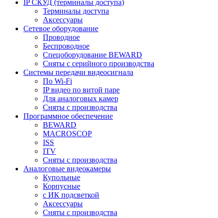
IP СКУД (терминалы доступа)
Терминалы доступа
Аксессуары
Сетевое оборудование
Проводное
Беспроводное
Спецоборудование BEWARD
Сняты с серийного производства
Системы передачи видеосигнала
По Wi-Fi
IP видео по витой паре
Для аналоговых камер
Сняты с производства
Программное обеспечение
BEWARD
MACROSCOP
ISS
ITV
Сняты с производства
Аналоговые видеокамеры
Купольные
Корпусные
c ИК подсветкой
Аксессуары
Сняты с производства