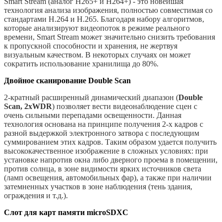
Smart Stream (аналог H265+ и H264+) - это новейшая
технология анализа изображения, полностью совместимая со
стандартами H.264 и H.265. Благодаря набору алгоритмов,
которые анализируют видеопоток в режиме реального
времени, Smart Stream может значительно снизить требования
к пропускной способности и хранения, не жертвуя
визуальным качеством. В некоторых случаях он может
сократить использование хранилища до 80%.
Двойное сканирование Double Scan
2-кратный расширенный динамический диапазон (
Double
Scan, 2xWDR
) позволяет вести видеонаблюдение сцен с
очень сильными перепадами освещенности. Данная
технология основана на принципе получения 2-х кадров с
разной выдержкой электронного затвора с последующим
суммированием этих кадров. Таким образом удается получить
высококачественное изображение в сложных условиях: при
установке напротив окна либо дверного проема в помещении,
против солнца, в зоне видимости ярких источников света
(ламп освещения, автомобильных фар), а также при наличии
затемненных участков в зоне наблюдения (тень здания,
ограждения и т.д.).
Слот для карт памяти microSDXC