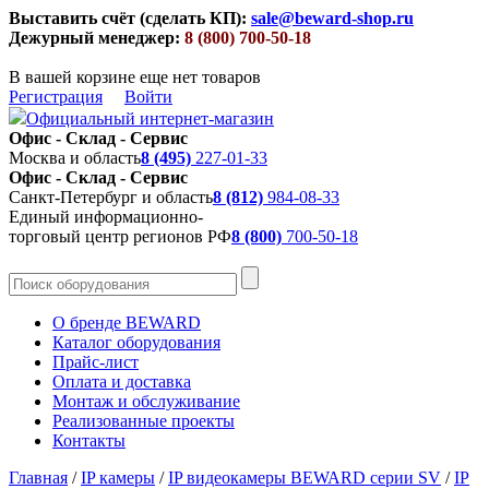
Выставить счёт (сделать КП):
sale@beward-shop.ru
Дежурный менеджер:
8 (800) 700-50-18
В вашей корзине еще нет товаров
Регистрация
Войти
Официальный интернет-магазин
Офис - Склад - Сервис
Москва и область
8 (495)
227-01-33
Офис - Склад - Сервис
Санкт-Петербург и область
8 (812)
984-08-33
Единый информационно-
торговый центр регионов РФ
8 (800)
700-50-18
О бренде BEWARD
Каталог оборудования
Прайс-лист
Оплата и доставка
Монтаж и обслуживание
Реализованные проекты
Контакты
Главная
/
IP камеры
/
IP видеокамеры BEWARD серии SV
/
IP