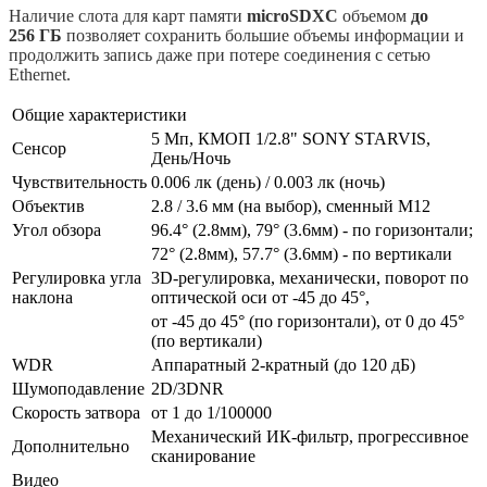
Наличие слота для карт памяти
microSDXC
объемом
до
256 ГБ
позволяет сохранить большие объемы информации и
продолжить запись даже при потере соединения с сетью
Ethernet.
Общие характеристики
5 Мп, КМОП 1/2.8" SONY STARVIS,
Сенсор
День/Ночь
Чувствительность
0.006 лк (день) / 0.003 лк (ночь)
Объектив
2.8 / 3.6 мм (на выбор), сменный M12
Угол обзора
96.4° (2.8мм), 79° (3.6мм) - по горизонтали;
72° (2.8мм), 57.7° (3.6мм) - по вертикали
Регулировка угла
3D-регулировка, механически, поворот по
наклона
оптической оси от -45 до 45°,
от -45 до 45° (по горизонтали), от 0 до 45°
(по вертикали)
WDR
Аппаратный 2-кратный (до 120 дБ)
Шумоподавление
2D/3DNR
Скорость затвора
от 1 до 1/100000
Механический ИК-фильтр, прогрессивное
Дополнительно
сканирование
Видео