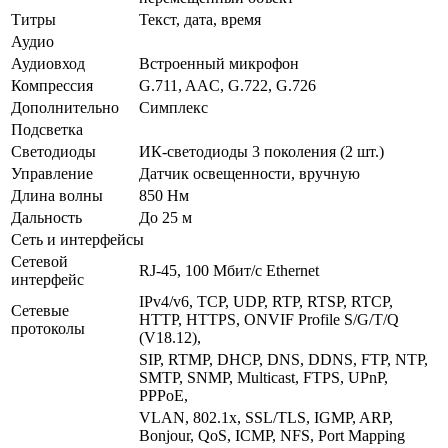
Титры
Текст, дата, время
Аудио
Аудиовход
Встроенный микрофон
Компрессия
G.711, AAC, G.722, G.726
Дополнительно
Симплекс
Подсветка
Светодиоды
ИК-светодиоды 3 поколения (2 шт.)
Управление
Датчик освещенности, вручную
Длина волны
850 Нм
Дальность
До 25 м
Сеть и интерфейсы
Сетевой
RJ-45, 100 Мбит/с Ethernet
интерфейс
IPv4/v6, TCP, UDP, RTP, RTSP, RTCP,
Сетевые
HTTP, HTTPS, ONVIF Profile S/G/T/Q
протоколы
(V18.12),
SIP, RTMP, DHCP, DNS, DDNS, FTP, NTP,
SMTP, SNMP, Multicast, FTPS, UPnP,
PPPoE,
VLAN, 802.1x, SSL/TLS, IGMP, ARP,
Bonjour, QoS, ICMP, NFS, Port Mapping