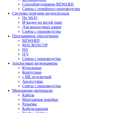
Спецоборудование BEWARD
Сняты с серийного производства
Системы передачи видеосигнала
По Wi-Fi
IP видео по витой паре
Для аналоговых камер
Сняты с производства
Программное обеспечение
BEWARD
MACROSCOP
ISS
ITV
Сняты с производства
Аналоговые видеокамеры
Купольные
Корпусные
c ИК подсветкой
Аксессуары
Сняты с производства
Монтажные материалы
Кабель
Монтажные коробки
Разъемы
Кабель-каналы