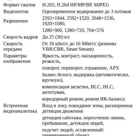
Формат сжатия
H.265, H.264 HP/MP/BP, MJPEG
Видеопоток
Одновременное кодирование до 3 потоков
2592×1944, 2592×1520, 2048×1536,
Разрешение
1920×1080,
1280×960, 1280×720, 704×576
Скорость кадров
До 25 (30) к/с
Скорость
От 16 кбит/с до 16 Мбит/с (режимы
передачи
VBR/CBR, Smart Stream)
Параметры
Яркость, контраст, насыщенность,
изображения
резкость,
поворот, переворот, отражение, АРУ,
баланс белого, выдержка (автоматически,
вручную),
компенсация засветки, BLC, HLC,
антитуман,
коридорный режим, режим ИК-баланса
Встроенная
Вход в зону, покидание зоны, расширенная
видеоаналитика
детекция движения
детекция саботажа, пересечение линии,
пребывание, детекция людей,
подсчет людей, оставленный/
перемещенный объект