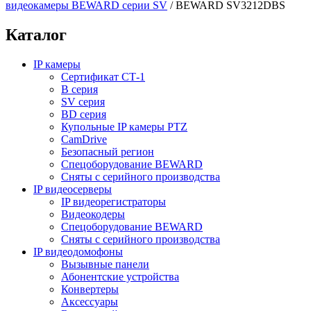
видеокамеры BEWARD серии SV
/
BEWARD SV3212DBS
Каталог
IP камеры
Сертификат СТ-1
B серия
SV серия
BD серия
Купольные IP камеры PTZ
CamDrive
Безопасный регион
Спецоборудование BEWARD
Сняты с серийного производства
IP видеосерверы
IP видеорегистраторы
Видеокодеры
Спецоборудование BEWARD
Сняты с серийного производства
IP видеодомофоны
Вызывные панели
Абонентские устройства
Конвертеры
Аксессуары