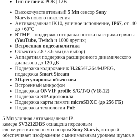
Тип питания: POE | 12В
Высокочувствительный
5 Мп
сенсор
Sony
Starvis
нового поколения
Антивандальная IK10, уличное исполнение,
IP67
, от -40
до +60°C
RTMP
– поддержка отправки потока на стрим-сервисы
(
YouTube, Twitch
и 1000 других)
Встроенная видеоаналитика
Объектив 2.8 / 3.6 мм (на выбор)
Аппаратная поддержка расширенного динамического
диапазона до
120 дБ
Поддержка кодирования:
H.265
/H.264/MJPEG,
поддержка
Smart Stream
3D-регулировка объектива
Встроенный микрофон
Поддержка
ONVIF profile S/G/T/Q (V18.12)
Поддержка
SIP-протокола
Поддержка карты памяти
microSDXC (до 256 ГБ)
Поддержка технологии
PoE
5 Мп
уличная антивандальная IP-
камера
SV3212DBS
оснащена передовым
сверхчувствительным сенсором
Sony Starvis
, который
обеспечивает изображение с минимальным уровнем шумов в