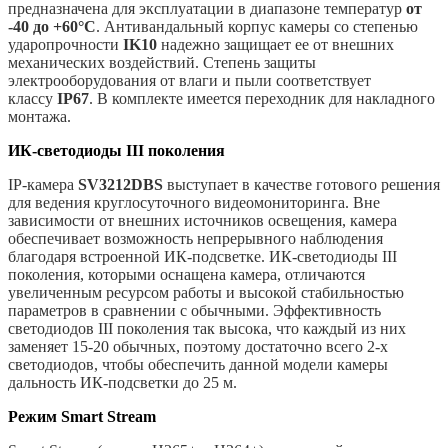
предназначена для эксплуатации в диапазоне температур
от
-40 до +60°C
. Антивандальный корпус камеры со степенью
ударопрочности
IK10
надежно защищает ее от внешних
механических воздействий. Степень защиты
электрооборудования от влаги и пыли соответствует
классу
IP67
. В комплекте имеется переходник для накладного
монтажа.
ИК-светодиоды III поколения
IP-камера
SV3212DBS
выступает в качестве готового решения
для ведения круглосуточного видеомониторинга. Вне
зависимости от внешних источников освещения, камера
обеспечивает возможность непрерывного наблюдения
благодаря встроенной ИК-подсветке. ИК-светодиоды III
поколения, которыми оснащена камера, отличаются
увеличенным ресурсом работы и высокой стабильностью
параметров в сравнении с обычными. Эффективность
светодиодов III поколения так высока, что каждый из них
заменяет 15-20 обычных, поэтому достаточно всего 2-х
светодиодов, чтобы обеспечить данной модели камеры
дальность ИК-подсветки до 25 м.
Режим Smart Stream