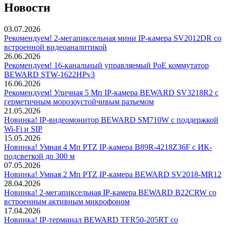
Новости
03.07.2026
Рекомендуем! 2-мегапиксельная мини IP-камера SV2012DR со
встроенной видеоаналитикой
26.06.2026
Рекомендуем! 16-канальный управляемый PoE коммутатор
BEWARD STW-1622HPv3
16.06.2026
Рекомендуем! Уличная 5 Мп IP-камера BEWARD SV3218R2 с
герметичным морозоустойчивым разъемом
21.05.2026
Новинка! IP-видеомонитор BEWARD SM710W с поддержкой
Wi-Fi и SIP
15.05.2026
Новинка! Умная 4 Мп PTZ IP-камера B89R-4218Z36F с ИК-
подсветкой до 300 м
07.05.2026
Новинка! Умная 2 Мп PTZ IP-камера BEWARD SV2018-MR12
28.04.2026
Новинка! 2-мегапиксельная IP-камера BEWARD B22CRW со
встроенным активным микрофоном
17.04.2026
Новинка! IP-терминал BEWARD TFR50-205RT со