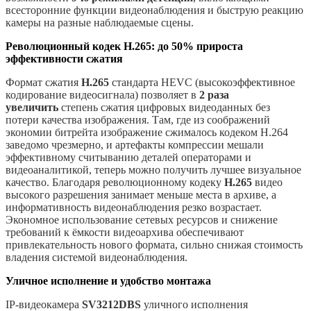
всесторонние функции видеонаблюдения и быструю реакцию
камеры на разные наблюдаемые сцены.
Революционный кодек H.265: до 50% прироста
эффективности сжатия
Формат сжатия
H.265
стандарта HEVC (высокоэффективное
кодирование видеосигнала) позволяет в
2 раза
увеличить
степень сжатия цифровых видеоданных без
потери качества изображения. Там, где из соображений
экономии битрейта изображение сжималось кодеком Н.264
заведомо чрезмерно, и артефакты компрессии мешали
эффективному считыванию деталей операторами и
видеоаналитикой, теперь можно получить лучшее визуальное
качество. Благодаря революционному кодеку
H.265
видео
высокого разрешения занимает меньше места в архиве, а
информативность видеонаблюдения резко возрастает.
Экономное использование сетевых ресурсов и снижение
требований к ёмкости видеоархива обеспечивают
привлекательность нового формата, сильно снижая стоимость
владения системой видеонаблюдения.
Уличное исполнение и удобство монтажа
IP-видеокамера
SV3212DBS
уличного исполнения