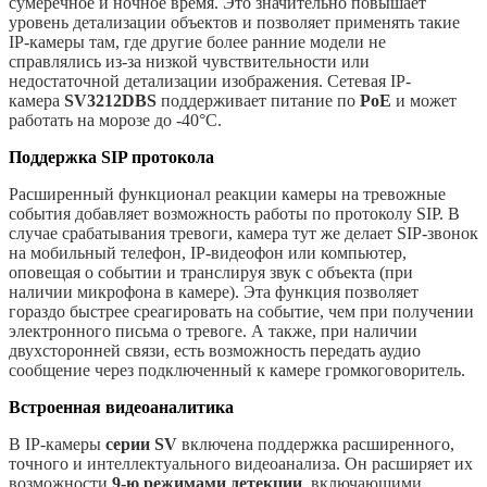
сумеречное и ночное время. Это значительно повышает
уровень детализации объектов и позволяет применять такие
IP-камеры там, где другие более ранние модели не
справлялись из-за низкой чувствительности или
недостаточной детализации изображения. Сетевая IP-
камера
SV3212DBS
поддерживает питание по
PoE
и может
работать на морозе до -40°C.
Поддержка SIP протокола
Расширенный функционал реакции камеры на тревожные
события добавляет возможность работы по протоколу SIP. В
случае срабатывания тревоги, камера тут же делает SIP-звонок
на мобильный телефон, IP-видеофон или компьютер,
оповещая о событии и транслируя звук с объекта (при
наличии микрофона в камере). Эта функция позволяет
гораздо быстрее среагировать на событие, чем при получении
электронного письма о тревоге. А также, при наличии
двухсторонней связи, есть возможность передать аудио
сообщение через подключенный к камере громкоговоритель.
Встроенная видеоаналитика
В IP-камеры
серии SV
включена поддержка расширенного,
точного и интеллектуального видеоанализа. Он расширяет их
возможности
9-ю режимами детекции
, включающими