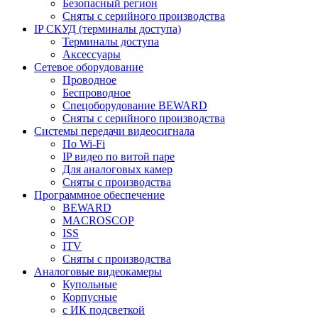
Безопасный регион
Сняты с серийного производства
IP СКУД (терминалы доступа)
Терминалы доступа
Аксессуары
Сетевое оборудование
Проводное
Беспроводное
Спецоборудование BEWARD
Сняты с серийного производства
Системы передачи видеосигнала
По Wi-Fi
IP видео по витой паре
Для аналоговых камер
Сняты с производства
Программное обеспечение
BEWARD
MACROSCOP
ISS
ITV
Сняты с производства
Аналоговые видеокамеры
Купольные
Корпусные
c ИК подсветкой