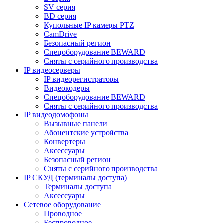
SV серия
BD серия
Купольные IP камеры PTZ
CamDrive
Безопасный регион
Спецоборудование BEWARD
Сняты с серийного производства
IP видеосерверы
IP видеорегистраторы
Видеокодеры
Спецоборудование BEWARD
Сняты с серийного производства
IP видеодомофоны
Вызывные панели
Абонентские устройства
Конвертеры
Аксессуары
Безопасный регион
Сняты с серийного производства
IP СКУД (терминалы доступа)
Терминалы доступа
Аксессуары
Сетевое оборудование
Проводное
Беспроводное