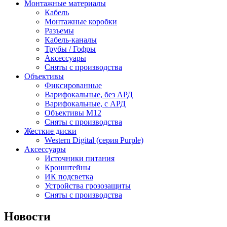
Монтажные материалы
Кабель
Монтажные коробки
Разъемы
Кабель-каналы
Трубы / Гофры
Аксессуары
Сняты с производства
Объективы
Фиксированные
Варифокальные, без АРД
Варифокальные, с АРД
Объективы M12
Сняты с производства
Жесткие диски
Western Digital (серия Purple)
Аксессуары
Источники питания
Кронштейны
ИК подсветка
Устройства грозозащиты
Сняты с производства
Новости