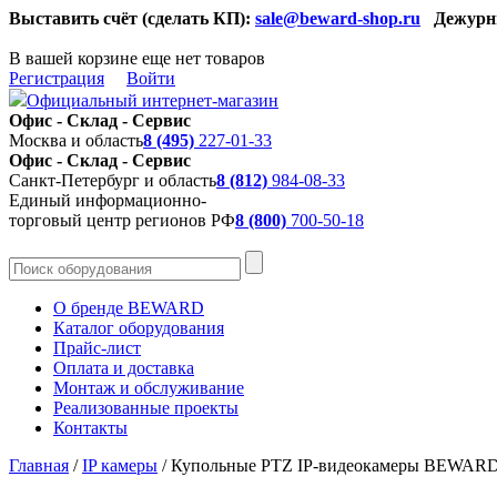
Выставить счёт (сделать КП):
sale@beward-shop.ru
Дежурн
В вашей корзине еще нет товаров
Регистрация
Войти
Официальный интернет-магазин
Офис - Склад - Сервис
Москва и область
8 (495)
227-01-33
Офис - Склад - Сервис
Санкт-Петербург и область
8 (812)
984-08-33
Единый информационно-
торговый центр регионов РФ
8 (800)
700-50-18
О бренде BEWARD
Каталог оборудования
Прайс-лист
Оплата и доставка
Монтаж и обслуживание
Реализованные проекты
Контакты
Главная
/
IP камеры
/
Купольные PTZ IP-видеокамеры BEWAR