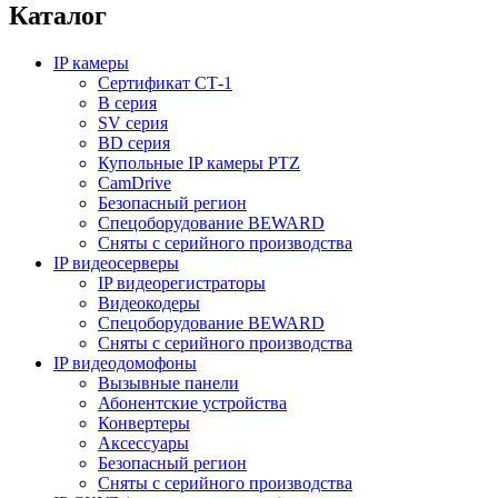
Каталог
IP камеры
Сертификат СТ-1
B серия
SV серия
BD серия
Купольные IP камеры PTZ
CamDrive
Безопасный регион
Спецоборудование BEWARD
Сняты с серийного производства
IP видеосерверы
IP видеорегистраторы
Видеокодеры
Спецоборудование BEWARD
Сняты с серийного производства
IP видеодомофоны
Вызывные панели
Абонентские устройства
Конвертеры
Аксессуары
Безопасный регион
Сняты с серийного производства