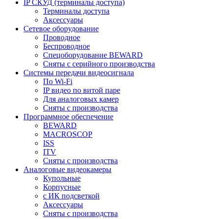
IP СКУД (терминалы доступа)
Терминалы доступа
Аксессуары
Сетевое оборудование
Проводное
Беспроводное
Спецоборудование BEWARD
Сняты с серийного производства
Системы передачи видеосигнала
По Wi-Fi
IP видео по витой паре
Для аналоговых камер
Сняты с производства
Программное обеспечение
BEWARD
MACROSCOP
ISS
ITV
Сняты с производства
Аналоговые видеокамеры
Купольные
Корпусные
c ИК подсветкой
Аксессуары
Сняты с производства