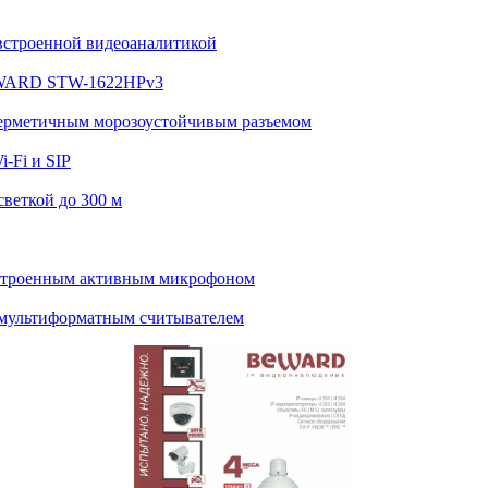
встроенной видеоаналитикой
BEWARD STW-1622HPv3
ерметичным морозоустойчивым разъемом
-Fi и SIP
веткой до 300 м
строенным активным микрофоном
мультиформатным считывателем