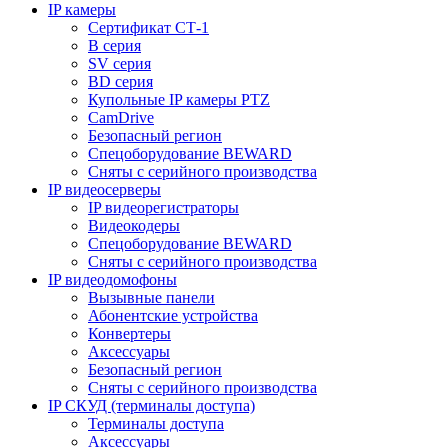
IP камеры
Сертификат СТ-1
B серия
SV серия
BD серия
Купольные IP камеры PTZ
CamDrive
Безопасный регион
Спецоборудование BEWARD
Сняты с серийного производства
IP видеосерверы
IP видеорегистраторы
Видеокодеры
Спецоборудование BEWARD
Сняты с серийного производства
IP видеодомофоны
Вызывные панели
Абонентские устройства
Конвертеры
Аксессуары
Безопасный регион
Сняты с серийного производства
IP СКУД (терминалы доступа)
Терминалы доступа
Аксессуары