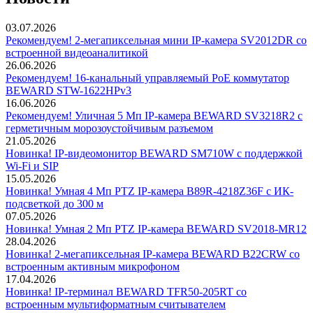
03.07.2026
Рекомендуем! 2-мегапиксельная мини IP-камера SV2012DR со
встроенной видеоаналитикой
26.06.2026
Рекомендуем! 16-канальный управляемый PoE коммутатор
BEWARD STW-1622HPv3
16.06.2026
Рекомендуем! Уличная 5 Мп IP-камера BEWARD SV3218R2 с
герметичным морозоустойчивым разъемом
21.05.2026
Новинка! IP-видеомонитор BEWARD SM710W с поддержкой
Wi-Fi и SIP
15.05.2026
Новинка! Умная 4 Мп PTZ IP-камера B89R-4218Z36F с ИК-
подсветкой до 300 м
07.05.2026
Новинка! Умная 2 Мп PTZ IP-камера BEWARD SV2018-MR12
28.04.2026
Новинка! 2-мегапиксельная IP-камера BEWARD B22CRW со
встроенным активным микрофоном
17.04.2026
Новинка! IP-терминал BEWARD TFR50-205RT со
встроенным мультиформатным считывателем