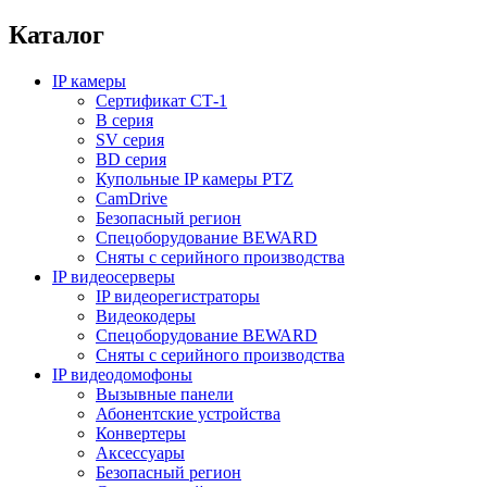
Каталог
IP камеры
Сертификат СТ-1
B серия
SV серия
BD серия
Купольные IP камеры PTZ
CamDrive
Безопасный регион
Спецоборудование BEWARD
Сняты с серийного производства
IP видеосерверы
IP видеорегистраторы
Видеокодеры
Спецоборудование BEWARD
Сняты с серийного производства
IP видеодомофоны
Вызывные панели
Абонентские устройства
Конвертеры
Аксессуары
Безопасный регион