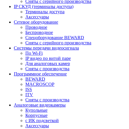
Сняты с серийного производства
IP СКУД (терминалы доступа)
Терминалы доступа
Аксессуары
Сетевое оборудование
Проводное
Беспроводное
Спецоборудование BEWARD
Сняты с серийного производства
Системы передачи видеосигнала
По Wi-Fi
IP видео по витой паре
Для аналоговых камер
Сняты с производства
Программное обеспечение
BEWARD
MACROSCOP
ISS
ITV
Сняты с производства
Аналоговые видеокамеры
Купольные
Корпусные
c ИК подсветкой
Аксессуары