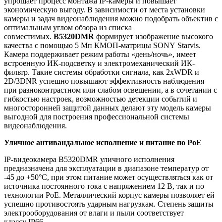
упрощает процесс монтажа IP-камеры и повышает
экономическую выгоду. В зависимости от места установки
камеры и задач видеонаблюдения можно подобрать объектив с
оптимальным углом обзора из списка
совместимых.
B5320DMR
формирует изображение высокого
качества с помощью 5 Мп КМОП-матрицы SONY Starvis.
Камера поддерживает режим работы «день/ночь», имеет
встроенную ИК-подсветку и электромеханический ИК-
фильтр. Такие системы обработки сигнала, как 2xWDR и
2D/3DNR успешно повышают эффективность наблюдения
при разноконтрастном или слабом освещении, а в сочетании с
гибкостью настроек, возможностью детекции событий и
многосторонней защитой данных делают эту модель камеры
выгодной для построения профессиональной системы
видеонаблюдения.
Уличное антивандальное исполнение и питание по PoE
IP-видеокамера B5320DMR уличного исполнения
предназначена для эксплуатации в диапазоне температур от
-45 до +50°C, при этом питание может осуществляться как от
источника постоянного тока с напряжением 12 В, так и по
технологии PoE. Металлический корпус камеры позволяет ей
успешно противостоять ударным нагрузкам. Степень защиты
электрооборудования от влаги и пыли соответствует
классу IP66.