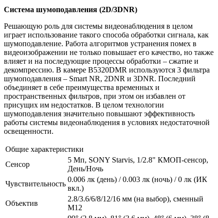
Система шумоподавления (2D/3DNR)
Решающую роль для системы видеонаблюдения в целом
играет использование такого способа обработки сигнала, как
шумоподавление. Работа алгоритмов устранения помех в
видеоизображении не только повышает его качество, но также
влияет и на последующие процессы обработки – сжатие и
декомпрессию. В камере B5320DMR используются 3 фильтра
шумоподавления – Smart NR, 2DNR и 3DNR. Последний
объединяет в себе преимущества временных и
пространственных фильтров, при этом он избавлен от
присущих им недостатков. В целом технологии
шумоподавления значительно повышают эффективность
работы системы видеонаблюдения в условиях недостаточной
освещенности.
Общие характеристики
5 Мп, SONY Starvis, 1/2.8" КМОП-сенсор,
Сенсор
День/Ночь
0.006 лк (день) / 0.003 лк (ночь) / 0 лк (ИК
Чувствительность
вкл.)
2.8/3.6/6/8/12/16 мм (на выбор), сменный
Объектив
М12