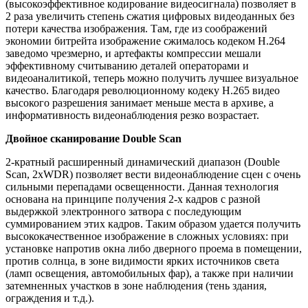
(высокоэффективное кодирование видеосигнала) позволяет в
2 раза увеличить степень сжатия цифровых видеоданных без
потери качества изображения. Там, где из соображений
экономии битрейта изображение сжималось кодеком Н.264
заведомо чрезмерно, и артефакты компрессии мешали
эффективному считыванию деталей операторами и
видеоаналитикой, теперь можно получить лучшее визуальное
качество. Благодаря революционному кодеку H.265 видео
высокого разрешения занимает меньше места в архиве, а
информативность видеонаблюдения резко возрастает.
Двойное сканирование Double Scan
2-кратный расширенный динамический диапазон (Double
Scan, 2xWDR) позволяет вести видеонаблюдение сцен с очень
сильными перепадами освещенности. Данная технология
основана на принципе получения 2-х кадров с разной
выдержкой электронного затвора с последующим
суммированием этих кадров. Таким образом удается получить
высококачественное изображение в сложных условиях: при
установке напротив окна либо дверного проема в помещении,
против солнца, в зоне видимости ярких источников света
(ламп освещения, автомобильных фар), а также при наличии
затемненных участков в зоне наблюдения (тень здания,
ограждения и т.д.).