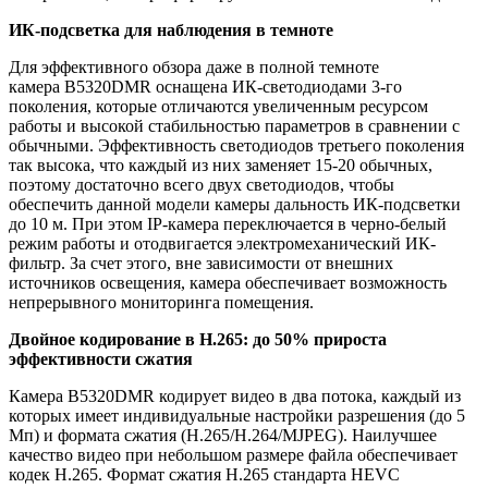
ИК-подсветка для наблюдения в темноте
Для эффективного обзора даже в полной темноте
камера B5320DMR оснащена ИК-светодиодами 3-го
поколения, которые отличаются увеличенным ресурсом
работы и высокой стабильностью параметров в сравнении с
обычными. Эффективность светодиодов третьего поколения
так высока, что каждый из них заменяет 15-20 обычных,
поэтому достаточно всего двух светодиодов, чтобы
обеспечить данной модели камеры дальность ИК-подсветки
до 10 м. При этом IP-камера переключается в черно-белый
режим работы и отодвигается электромеханический ИК-
фильтр. За счет этого, вне зависимости от внешних
источников освещения, камера обеспечивает возможность
непрерывного мониторинга помещения.
Двойное кодирование в H.265: до 50% прироста
эффективности сжатия
Камера B5320DMR кодирует видео в два потока, каждый из
которых имеет индивидуальные настройки разрешения (до 5
Мп) и формата сжатия (H.265/H.264/MJPEG). Наилучшее
качество видео при небольшом размере файла обеспечивает
кодек Н.265. Формат сжатия H.265 стандарта HEVC