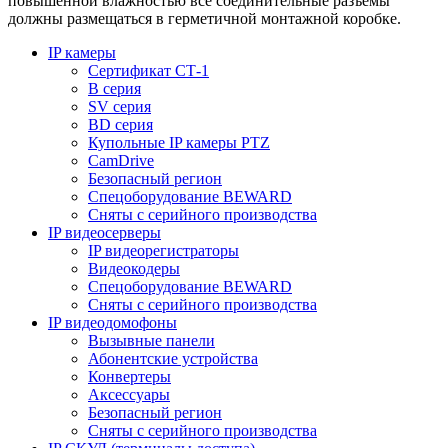
повышенной влажностью все соединительные разъемы
должны размещаться в герметичной монтажной коробке.
IP камеры
Сертификат СТ-1
B серия
SV серия
BD серия
Купольные IP камеры PTZ
CamDrive
Безопасный регион
Спецоборудование BEWARD
Сняты с серийного производства
IP видеосерверы
IP видеорегистраторы
Видеокодеры
Спецоборудование BEWARD
Сняты с серийного производства
IP видеодомофоны
Вызывные панели
Абонентские устройства
Конвертеры
Аксессуары
Безопасный регион
Сняты с серийного производства