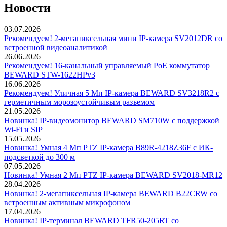
Новости
03.07.2026
Рекомендуем! 2-мегапиксельная мини IP-камера SV2012DR со
встроенной видеоаналитикой
26.06.2026
Рекомендуем! 16-канальный управляемый PoE коммутатор
BEWARD STW-1622HPv3
16.06.2026
Рекомендуем! Уличная 5 Мп IP-камера BEWARD SV3218R2 с
герметичным морозоустойчивым разъемом
21.05.2026
Новинка! IP-видеомонитор BEWARD SM710W с поддержкой
Wi-Fi и SIP
15.05.2026
Новинка! Умная 4 Мп PTZ IP-камера B89R-4218Z36F с ИК-
подсветкой до 300 м
07.05.2026
Новинка! Умная 2 Мп PTZ IP-камера BEWARD SV2018-MR12
28.04.2026
Новинка! 2-мегапиксельная IP-камера BEWARD B22CRW со
встроенным активным микрофоном
17.04.2026
Новинка! IP-терминал BEWARD TFR50-205RT со