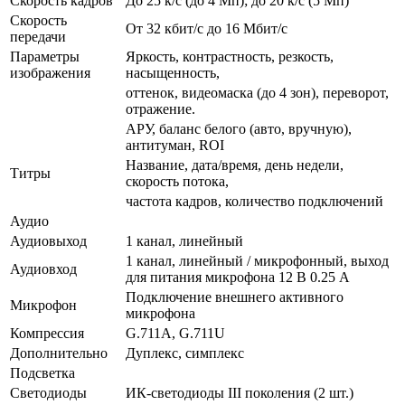
Скорость кадров
До 25 к/с (до 4 Мп); до 20 к/с (5 Мп)
Скорость
От 32 кбит/с до 16 Мбит/с
передачи
Параметры
Яркость, контрастность, резкость,
изображения
насыщенность,
оттенок, видеомаска (до 4 зон), переворот,
отражение.
АРУ, баланс белого (авто, вручную),
антитуман, ROI
Название, дата/время, день недели,
Титры
скорость потока,
частота кадров, количество подключений
Аудио
Аудиовыход
1 канал, линейный
1 канал, линейный / микрофонный, выход
Аудиовход
для питания микрофона 12 В 0.25 А
Подключение внешнего активного
Микрофон
микрофона
Компрессия
G.711A, G.711U
Дополнительно
Дуплекс, симплекс
Подсветка
Светодиоды
ИК-светодиоды III поколения (2 шт.)