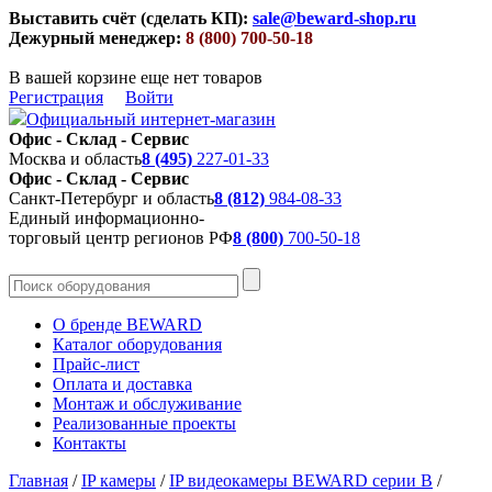
Выставить счёт (сделать КП):
sale@beward-shop.ru
Дежурный менеджер:
8 (800) 700-50-18
В вашей корзине еще нет товаров
Регистрация
Войти
Официальный интернет-магазин
Офис - Склад - Сервис
Москва и область
8 (495)
227-01-33
Офис - Склад - Сервис
Санкт-Петербург и область
8 (812)
984-08-33
Единый информационно-
торговый центр регионов РФ
8 (800)
700-50-18
О бренде BEWARD
Каталог оборудования
Прайс-лист
Оплата и доставка
Монтаж и обслуживание
Реализованные проекты
Контакты
Главная
/
IP камеры
/
IP видеокамеры BEWARD серии B
/