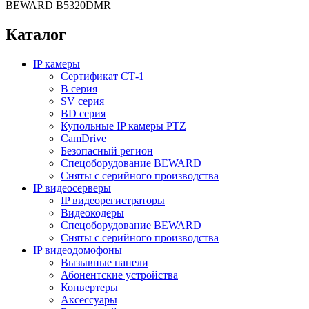
BEWARD B5320DMR
Каталог
IP камеры
Сертификат СТ-1
B серия
SV серия
BD серия
Купольные IP камеры PTZ
CamDrive
Безопасный регион
Спецоборудование BEWARD
Сняты с серийного производства
IP видеосерверы
IP видеорегистраторы
Видеокодеры
Спецоборудование BEWARD
Сняты с серийного производства
IP видеодомофоны
Вызывные панели
Абонентские устройства
Конвертеры
Аксессуары