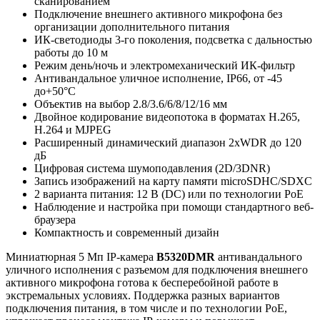
сканированием
Подключение внешнего активного микрофона без
организации дополнительного питания
ИК-светодиоды 3-го поколения, подсветка с дальностью
работы до 10 м
Режим день/ночь и электромеханический ИК-фильтр
Антивандальное уличное исполнение, IP66, от -45
до+50°C
Объектив на выбор 2.8/3.6/6/8/12/16 мм
Двойное кодирование видеопотока в форматах Н.265,
Н.264 и MJPEG
Расширенный динамический диапазон 2xWDR до 120
дБ
Цифровая система шумоподавления (2D/3DNR)
Запись изображений на карту памяти microSDHC/SDXC
2 варианта питания: 12 В (DC) или по технологии PoE
Наблюдение и настройка при помощи стандартного веб-
браузера
Компактность и современный дизайн
Миниатюрная 5 Мп IP-камера
B5320DMR
антивандального
уличного исполнения с разъемом для подключения внешнего
активного микрофона готова к бесперебойной работе в
экстремальных условиях. Поддержка разных вариантов
подключения питания, в том числе и по технологии PoE,