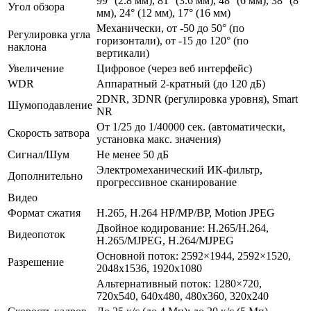
99° (2.8 мм), 81° (3.6 мм), 48° (6 мм), 38° (8
Угол обзора
мм), 24° (12 мм), 17° (16 мм)
Механически, от -50 до 50° (по
Регулировка угла
горизонтали), от -15 до 120° (по
наклона
вертикали)
Увеличение
Цифровое (через веб интерфейс)
WDR
Аппаратный 2-кратный (до 120 дБ)
2DNR, 3DNR (регулировка уровня), Smart
Шумоподавление
NR
От 1/25 до 1/40000 сек. (автоматически,
Скорость затвора
установка макс. значения)
Сигнал/Шум
Не менее 50 дБ
Электромеханический ИК-фильтр,
Дополнительно
прогрессивное сканирование
Видео
Формат сжатия
H.265, H.264 HP/MP/BP, Motion JPEG
Двойное кодирование: H.265/H.264,
Видеопоток
H.265/MJPEG, Н.264/MJPEG
Основной поток: 2592×1944, 2592×1520,
Разрешение
2048х1536, 1920х1080
Альтернативный поток: 1280×720,
720x540, 640x480, 480x360, 320x240