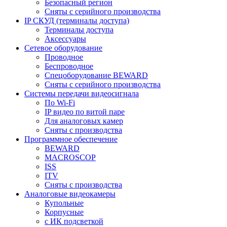
Безопасный регион
Сняты с серийного производства
IP СКУД (терминалы доступа)
Терминалы доступа
Аксессуары
Сетевое оборудование
Проводное
Беспроводное
Спецоборудование BEWARD
Сняты с серийного производства
Системы передачи видеосигнала
По Wi-Fi
IP видео по витой паре
Для аналоговых камер
Сняты с производства
Программное обеспечение
BEWARD
MACROSCOP
ISS
ITV
Сняты с производства
Аналоговые видеокамеры
Купольные
Корпусные
c ИК подсветкой