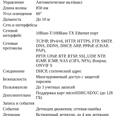
Управление
Автоматическое вкл/выкл
Длина волны
850 нм
Угол освещения
60°
Дальность
До 10 м
Сеть и интерфейсы
Сетевой
10Base-T/100Base-TX Ethernet порт
интерфейс
TCP/IP, IPv4/v6, HTTP, HTTPS, FTP, SMTP,
Сетевые
DNS, DDNS, DHCP, ARP, PPPoE (CHAP,
протоколы
PAP),
PPTP, UPnP, RTP, RTSP, SSL,UDP, NTP,
IGMP, ICMP, NAS (CIFS, NFS), Bonjour,
ONVIF S
Соединение
DHCP, статический адрес
Многоуровневый доступ с защитой
Безопасность
паролем
Пользователи
До 3 учетных записей
Поддержка карт microSDHC/SDXC (до 128
Дополнительно
ГБ)
Запись и события
События
Детекция движения, сетевая ошибка
Детекция
Встроенный детектор, до 4 зон детекции