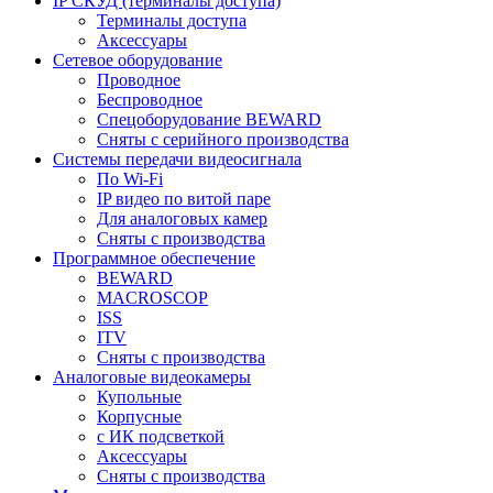
IP СКУД (терминалы доступа)
Терминалы доступа
Аксессуары
Сетевое оборудование
Проводное
Беспроводное
Спецоборудование BEWARD
Сняты с серийного производства
Системы передачи видеосигнала
По Wi-Fi
IP видео по витой паре
Для аналоговых камер
Сняты с производства
Программное обеспечение
BEWARD
MACROSCOP
ISS
ITV
Сняты с производства
Аналоговые видеокамеры
Купольные
Корпусные
c ИК подсветкой
Аксессуары
Сняты с производства