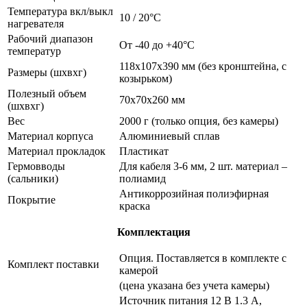
Температура вкл/выкл
10 / 20°С
нагревателя
Рабочий диапазон
От -40 до +40°С
температур
118х107х390 мм (без кронштейна, с
Размеры (шхвхг)
козырьком)
Полезный объем
70х70х260 мм
(шхвхг)
Вес
2000 г (только опция, без камеры)
Материал корпуса
Алюминиевый сплав
Материал прокладок
Пластикат
Гермовводы
Для кабеля 3-6 мм, 2 шт. материал –
(сальники)
полиамид
Антикоррозийная полиэфирная
Покрытие
краска
Комплектация
Опция. Поставляется в комплекте с
Комплект поставки
камерой
(цена указана без учета камеры)
Источник питания 12 В 1.3 А,