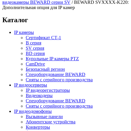
видеокамеры BEWARD серии SV
/
BEWARD SVXXXX-K220:
Дополнительная опция для IP камер
Каталог
IP камеры
Сертификат СТ-1
B серия
SV серия
BD серия
Купольные IP камеры PTZ
CamDrive
Безопасный регион
Спецоборудование BEWARD
Сняты с серийного производства
IP видеосерверы
IP видеорегистраторы
Видеокодеры
Спецоборудование BEWARD
Сняты с серийного производства
IP видеодомофоны
Вызывные панели
Абонентские устройства
Конвертеры