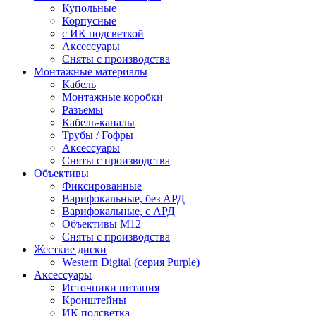
Купольные
Корпусные
c ИК подсветкой
Аксессуары
Сняты с производства
Монтажные материалы
Кабель
Монтажные коробки
Разъемы
Кабель-каналы
Трубы / Гофры
Аксессуары
Сняты с производства
Объективы
Фиксированные
Варифокальные, без АРД
Варифокальные, с АРД
Объективы M12
Сняты с производства
Жесткие диски
Western Digital (серия Purple)
Аксессуары
Источники питания
Кронштейны
ИК подсветка