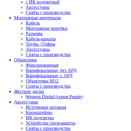
c ИК подсветкой
Аксессуары
Сняты с производства
Монтажные материалы
Кабель
Монтажные коробки
Разъемы
Кабель-каналы
Трубы / Гофры
Аксессуары
Сняты с производства
Объективы
Фиксированные
Варифокальные, без АРД
Варифокальные, с АРД
Объективы M12
Сняты с производства
Жесткие диски
Western Digital (серия Purple)
Аксессуары
Источники питания
Кронштейны
ИК подсветка
Устройства грозозащиты
Сняты с производства