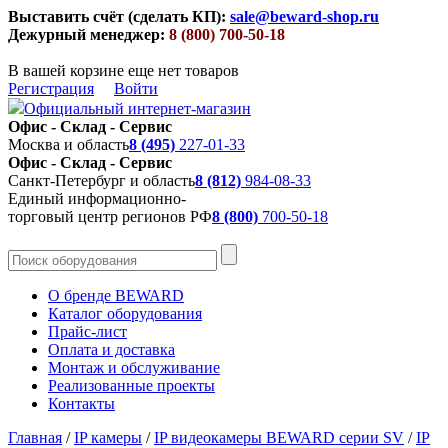
Выставить счёт (сделать КП):
sale@beward-shop.ru
Дежурный менеджер:
8 (800) 700-50-18
В вашей корзине еще нет товаров
Регистрация
Войти
Официальный интернет-магазин
Офис - Склад - Сервис
Москва и область
8 (495)
227-01-33
Офис - Склад - Сервис
Санкт-Петербург и область
8 (812)
984-08-33
Единый информационно-
торговый центр регионов РФ
8 (800)
700-50-18
О бренде BEWARD
Каталог оборудования
Прайс-лист
Оплата и доставка
Монтаж и обслуживание
Реализованные проекты
Контакты
Главная
/
IP камеры
/
IP видеокамеры BEWARD серии SV
/
IP