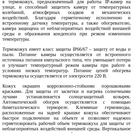
в термокожух, предназначенный для работы IP-камер на
улице, и способный защитить камеру от температурных
колебаний, атмосферных осадков и механических
воздействий. Благодаря герметичному исполнению и
встроенному датчику температуры, а также обогревателю,
камера защищена от неблагоприятных воздействий внешней
среды и образования конденсата при резком изменении
температуры.
Термокожух имеет класс защиты IP66/67 – защиту от воды и
пыли. Питание камеры осуществляется от встроенного
источника питания импульсного типа, что уменьшает потери
и улучшает температурный режим камеры при работе в
условиях низких температур. Питание цепей обогрева
термокожуха осуществляется от электросети 220 В.
Кожух окрашен коррозионно-стойкими порошковыми
красками. Для защиты от засветки и нагрева солнечными
лучами устанавливается солнцезащитный козырек.
Автоматический обогрев осуществляется с помощью
биметаллического термореле. Клеммные гермовводы,
расположенные на задней крышке кожуха обеспечивают
быстрое подключение на объекте и позволяют надежно
герметизировать рабочий объем термокожуха для защиты от
неблагоприятных воздействий внешней среды. Вертикальное