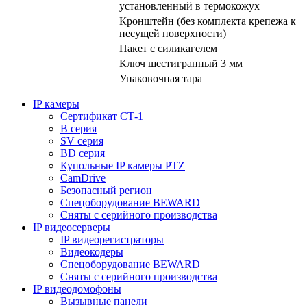
установленный в термокожух
Кронштейн (без комплекта крепежа к
несущей поверхности)
Пакет с силикагелем
Ключ шестигранный 3 мм
Упаковочная тара
IP камеры
Сертификат СТ-1
B серия
SV серия
BD серия
Купольные IP камеры PTZ
CamDrive
Безопасный регион
Спецоборудование BEWARD
Сняты с серийного производства
IP видеосерверы
IP видеорегистраторы
Видеокодеры
Спецоборудование BEWARD
Сняты с серийного производства
IP видеодомофоны
Вызывные панели