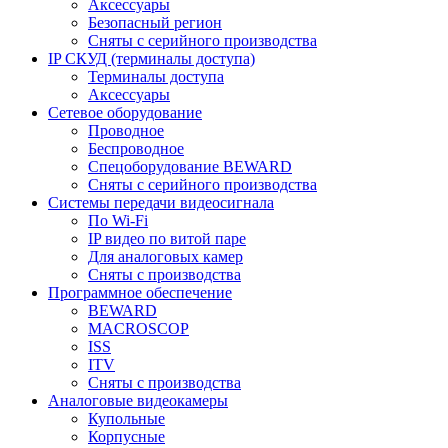
Аксессуары
Безопасный регион
Сняты с серийного производства
IP СКУД (терминалы доступа)
Терминалы доступа
Аксессуары
Сетевое оборудование
Проводное
Беспроводное
Спецоборудование BEWARD
Сняты с серийного производства
Системы передачи видеосигнала
По Wi-Fi
IP видео по витой паре
Для аналоговых камер
Сняты с производства
Программное обеспечение
BEWARD
MACROSCOP
ISS
ITV
Сняты с производства
Аналоговые видеокамеры
Купольные
Корпусные