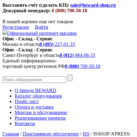
Выставить счёт (сделать КП):
sale@beward-shop.ru
Дежурный менеджер:
8 (800) 700-50-18
В вашей корзине еще нет товаров
Регистрация
Войти
Официальный интернет-магазин
Офис - Склад - Сервис
Москва и область
8 (495)
227-01-33
Офис - Склад - Сервис
Санкт-Петербург и область
8 (812)
984-08-33
Единый информационно-
торговый центр регионов РФ
8 (800)
700-50-18
О бренде BEWARD
Каталог оборудования
Прайс-лист
Оплата и доставка
Монтаж и обслуживание
Реализованные проекты
Контакты
Главная
/
Программное обеспечение
/
ISS
/
ISS01IP-XPRESS: