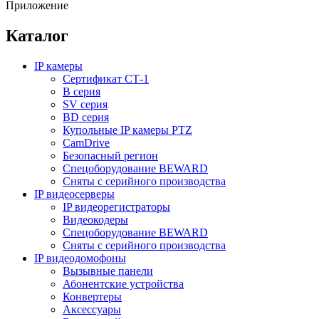
Приложение
Каталог
IP камеры
Сертификат СТ-1
B серия
SV серия
BD серия
Купольные IP камеры PTZ
CamDrive
Безопасный регион
Спецоборудование BEWARD
Сняты с серийного производства
IP видеосерверы
IP видеорегистраторы
Видеокодеры
Спецоборудование BEWARD
Сняты с серийного производства
IP видеодомофоны
Вызывные панели
Абонентские устройства
Конвертеры
Аксессуары