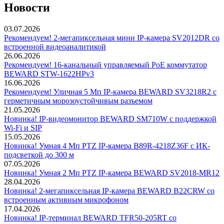
Новости
03.07.2026
Рекомендуем! 2-мегапиксельная мини IP-камера SV2012DR со
встроенной видеоаналитикой
26.06.2026
Рекомендуем! 16-канальный управляемый PoE коммутатор
BEWARD STW-1622HPv3
16.06.2026
Рекомендуем! Уличная 5 Мп IP-камера BEWARD SV3218R2 с
герметичным морозоустойчивым разъемом
21.05.2026
Новинка! IP-видеомонитор BEWARD SM710W с поддержкой
Wi-Fi и SIP
15.05.2026
Новинка! Умная 4 Мп PTZ IP-камера B89R-4218Z36F с ИК-
подсветкой до 300 м
07.05.2026
Новинка! Умная 2 Мп PTZ IP-камера BEWARD SV2018-MR12
28.04.2026
Новинка! 2-мегапиксельная IP-камера BEWARD B22CRW со
встроенным активным микрофоном
17.04.2026
Новинка! IP-терминал BEWARD TFR50-205RT со