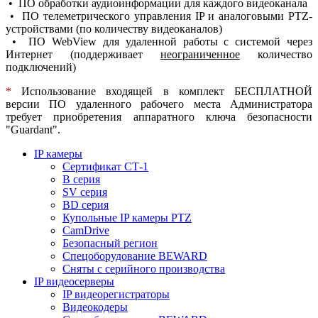
• ПО обработки аудиоинформации для каждого видеоканала
• ПО телеметрического управления IP и аналоговыми PTZ-
устройствами (по количеству видеоканалов)
• ПО WebView для удаленной работы с системой через
Интернет (поддерживает
неограниченное
количество
подключений)
*
Использование входящей в комплект БЕСПЛАТНОЙ
версии ПО удаленного рабочего места Администратора
требует приобретения аппаратного ключа безопасности
"Guardant".
IP камеры
Сертификат СТ-1
B серия
SV серия
BD серия
Купольные IP камеры PTZ
CamDrive
Безопасный регион
Спецоборудование BEWARD
Сняты с серийного производства
IP видеосерверы
IP видеорегистраторы
Видеокодеры