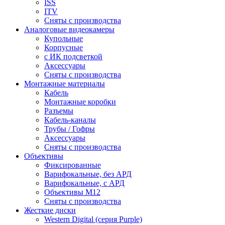
ISS
ITV
Сняты с производства
Аналоговые видеокамеры
Купольные
Корпусные
c ИК подсветкой
Аксессуары
Сняты с производства
Монтажные материалы
Кабель
Монтажные коробки
Разъемы
Кабель-каналы
Трубы / Гофры
Аксессуары
Сняты с производства
Объективы
Фиксированные
Варифокальные, без АРД
Варифокальные, с АРД
Объективы M12
Сняты с производства
Жесткие диски
Western Digital (серия Purple)