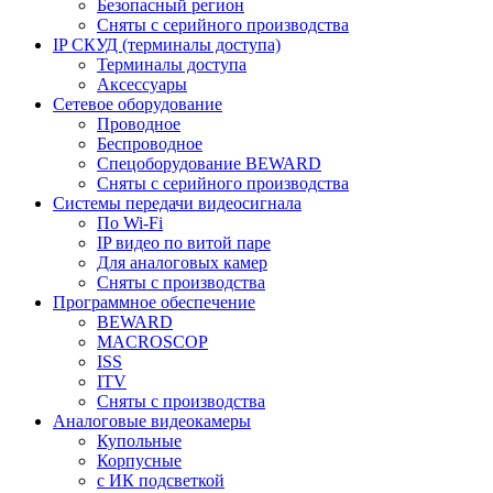
Безопасный регион
Сняты с серийного производства
IP СКУД (терминалы доступа)
Терминалы доступа
Аксессуары
Сетевое оборудование
Проводное
Беспроводное
Спецоборудование BEWARD
Сняты с серийного производства
Системы передачи видеосигнала
По Wi-Fi
IP видео по витой паре
Для аналоговых камер
Сняты с производства
Программное обеспечение
BEWARD
MACROSCOP
ISS
ITV
Сняты с производства
Аналоговые видеокамеры
Купольные
Корпусные
c ИК подсветкой