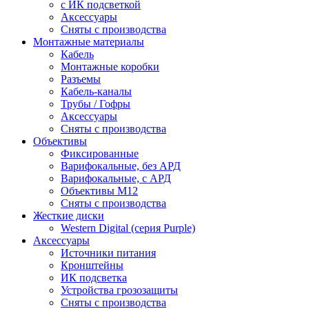
c ИК подсветкой
Аксессуары
Сняты с производства
Монтажные материалы
Кабель
Монтажные коробки
Разъемы
Кабель-каналы
Трубы / Гофры
Аксессуары
Сняты с производства
Объективы
Фиксированные
Варифокальные, без АРД
Варифокальные, с АРД
Объективы M12
Сняты с производства
Жесткие диски
Western Digital (серия Purple)
Аксессуары
Источники питания
Кронштейны
ИК подсветка
Устройства грозозащиты
Сняты с производства