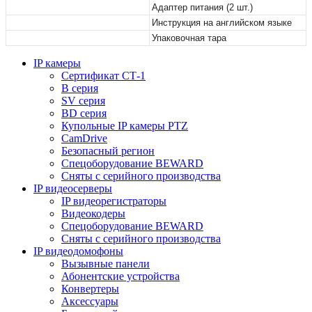
Адаптер питания (2 шт.)
Инструкция на английском языке
Упаковочная тара
IP камеры
Сертификат СТ-1
B серия
SV серия
BD серия
Купольные IP камеры PTZ
CamDrive
Безопасный регион
Спецоборудование BEWARD
Сняты с серийного производства
IP видеосерверы
IP видеорегистраторы
Видеокодеры
Спецоборудование BEWARD
Сняты с серийного производства
IP видеодомофоны
Вызывные панели
Абонентские устройства
Конвертеры
Аксессуары