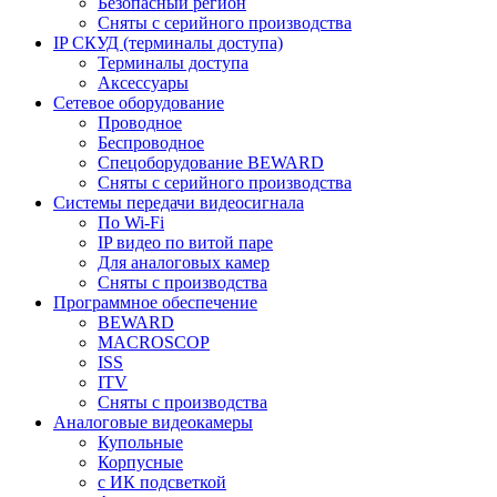
Безопасный регион
Сняты с серийного производства
IP СКУД (терминалы доступа)
Терминалы доступа
Аксессуары
Сетевое оборудование
Проводное
Беспроводное
Спецоборудование BEWARD
Сняты с серийного производства
Системы передачи видеосигнала
По Wi-Fi
IP видео по витой паре
Для аналоговых камер
Сняты с производства
Программное обеспечение
BEWARD
MACROSCOP
ISS
ITV
Сняты с производства
Аналоговые видеокамеры
Купольные
Корпусные
c ИК подсветкой