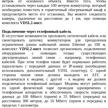
метров от основного объекта. Вместо того, чтобы
устанавливать через каждые 100 метров коммутатор, который
необходимо поместить в герметичный обогреваемый шкаф и
предусмотреть место его установки, Вы можете соединить
камеры, удаленные на расстояние до 1 км, при помощи
комплекта
VDSL2-мост
.
Подключение через телефонный кабель
В отсутствие возможности проложить оптический кабель или
смонтировать цепочку коммутаторов для преодоления
ограничения длины кабельной линии Ethernet до 100 м,
комплект
VDSL2-мост
позволит организовать подключение
оборудования с помощью только существующих
двухпроводных линий связи – например, телефонных
кабелей. При этом телефон также будет нормально работать
параллельно с передачей данных от IP-камер (необходимо
использовать дополнительный VDSL сплиттер). С одной
стороны линия связи должна выходить из АТС и
подключаться к модему, с другой – к модему же должен
подключаться телефонный аппарат. Модемы могут работать
по одной физической паре проводов одновременно с
телефонным аппаратом и обеспечивать скорость передачи
данных до 100 Мбит/с (прием) и 55 Мбит/с (передача) на
расстоянии 300 метров, до 10 Мбит/с (прием и передача) в
пределах 1 километра.