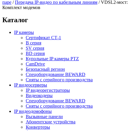
паре
/
Передача IP-видео по кабельным линиям
/
VDSL2-мост:
Комплект модемов
Каталог
IP камеры
Сертификат СТ-1
B серия
SV серия
BD серия
Купольные IP камеры PTZ
CamDrive
Безопасный регион
Спецоборудование BEWARD
Сняты с серийного производства
IP видеосерверы
IP видеорегистраторы
Видеокодеры
Спецоборудование BEWARD
Сняты с серийного производства
IP видеодомофоны
Вызывные панели
Абонентские устройства
Конвертеры