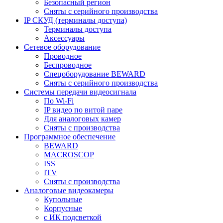
Безопасный регион
Сняты с серийного производства
IP СКУД (терминалы доступа)
Терминалы доступа
Аксессуары
Сетевое оборудование
Проводное
Беспроводное
Спецоборудование BEWARD
Сняты с серийного производства
Системы передачи видеосигнала
По Wi-Fi
IP видео по витой паре
Для аналоговых камер
Сняты с производства
Программное обеспечение
BEWARD
MACROSCOP
ISS
ITV
Сняты с производства
Аналоговые видеокамеры
Купольные
Корпусные
c ИК подсветкой