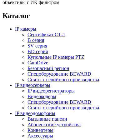
объективы с ИК фильтром
Каталог
IP камеры
Сертификат СТ-1
B серия
SV серия
BD серия
Купольные IP камеры PTZ
CamDrive
Безопасный регион
Спецоборудование BEWARD
Сняты с серийного производства
IP видеосерверы
IP видеорегистраторы
Видеокодеры
Спецоборудование BEWARD
Сняты с серийного производства
IP видеодомофоны
Вызывные панели
Абонентские устройства
Конвертеры
Аксессуары