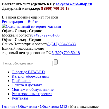
Выставить счёт (сделать КП):
sale@beward-shop.ru
Дежурный менеджер:
8 (800) 700-50-18
В вашей корзине еще нет товаров
Регистрация
Войти
Официальный интернет-магазин
Офис - Склад - Сервис
Москва и область
8 (495)
227-01-33
Офис - Склад - Сервис
Санкт-Петербург и область
8 (812)
984-08-33
Единый информационно-
торговый центр регионов РФ
8 (800)
700-50-18
О бренде BEWARD
Каталог оборудования
Прайс-лист
Оплата и доставка
Монтаж и обслуживание
Реализованные проекты
Контакты
Главная
/
Объективы
/
Объективы M12
/
Мегапиксельные