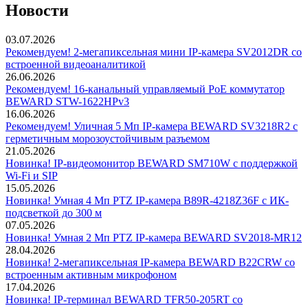
Новости
03.07.2026
Рекомендуем! 2-мегапиксельная мини IP-камера SV2012DR со
встроенной видеоаналитикой
26.06.2026
Рекомендуем! 16-канальный управляемый PoE коммутатор
BEWARD STW-1622HPv3
16.06.2026
Рекомендуем! Уличная 5 Мп IP-камера BEWARD SV3218R2 с
герметичным морозоустойчивым разъемом
21.05.2026
Новинка! IP-видеомонитор BEWARD SM710W с поддержкой
Wi-Fi и SIP
15.05.2026
Новинка! Умная 4 Мп PTZ IP-камера B89R-4218Z36F с ИК-
подсветкой до 300 м
07.05.2026
Новинка! Умная 2 Мп PTZ IP-камера BEWARD SV2018-MR12
28.04.2026
Новинка! 2-мегапиксельная IP-камера BEWARD B22CRW со
встроенным активным микрофоном
17.04.2026
Новинка! IP-терминал BEWARD TFR50-205RT со