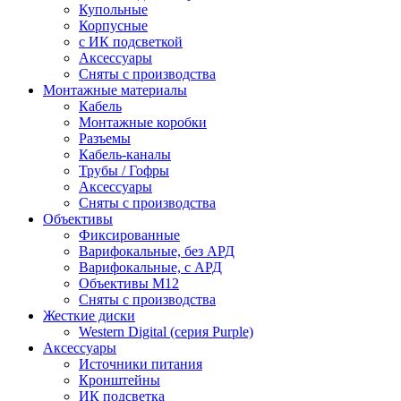
Купольные
Корпусные
c ИК подсветкой
Аксессуары
Сняты с производства
Монтажные материалы
Кабель
Монтажные коробки
Разъемы
Кабель-каналы
Трубы / Гофры
Аксессуары
Сняты с производства
Объективы
Фиксированные
Варифокальные, без АРД
Варифокальные, с АРД
Объективы M12
Сняты с производства
Жесткие диски
Western Digital (серия Purple)
Аксессуары
Источники питания
Кронштейны
ИК подсветка