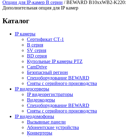
Опции для IP-камер B серии
/
BEWARD B10xxWB2-K220:
Дополнительная опция для IP камер
Каталог
IP камеры
Сертификат СТ-1
B серия
SV серия
BD серия
Купольные IP камеры PTZ
CamDrive
Безопасный регион
Спецоборудование BEWARD
Сняты с серийного производства
IP видеосерверы
IP видеорегистраторы
Видеокодеры
Спецоборудование BEWARD
Сняты с серийного производства
IP видеодомофоны
Вызывные панели
Абонентские устройства
Конвертеры