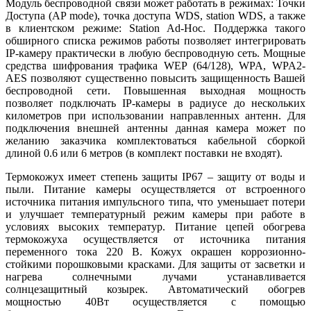
Модуль беспроводной связи может работать в режимах: Точки
Доступа (AP mode), точка доступа WDS, station WDS, а также
в клиентском режиме: Station Ad-Hoc. Поддержка такого
обширного списка режимов работы позволяет интегрировать
IP-камеру практически в любую беспроводную сеть. Мощные
средства шифрования трафика WEP (64/128), WPA, WPA2-
AES позволяют существенно повысить защищенность Вашей
беспроводной сети. Повышенная выходная мощность
позволяет подключать IP-камеры в радиусе до нескольких
километров при использовании направленных антенн. Для
подключения внешней антенны данная камера может по
желанию заказчика комплектоваться кабельной сборкой
длиной 0.6 или 6 метров (в комплект поставки не входят).
Термокожух имеет степень защиты IP67 – защиту от воды и
пыли. Питание камеры осуществляется от встроенного
источника питания импульсного типа, что уменьшает потери
и улучшает температурный режим камеры при работе в
условиях высоких температур. Питание цепей обогрева
термокожуха осуществляется от источника питания
переменного тока 220 В. Кожух окрашен коррозионно-
стойкими порошковыми красками. Для защиты от засветки и
нагрева солнечными лучами устанавливается
солнцезащитный козырек. Автоматический обогрев
мощностью 40Вт осуществляется с помощью