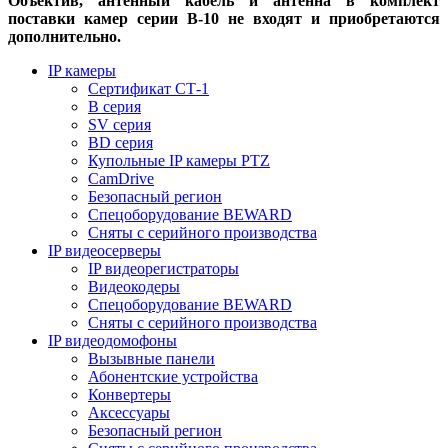
Объектив, антенный кабель и антенна в комплект
поставки камер серии B-10 не входят и приобретаются
дополнительно.
IP камеры
Сертификат СТ-1
B серия
SV серия
BD серия
Купольные IP камеры PTZ
CamDrive
Безопасный регион
Спецоборудование BEWARD
Сняты с серийного производства
IP видеосерверы
IP видеорегистраторы
Видеокодеры
Спецоборудование BEWARD
Сняты с серийного производства
IP видеодомофоны
Вызывные панели
Абонентские устройства
Конвертеры
Аксессуары
Безопасный регион