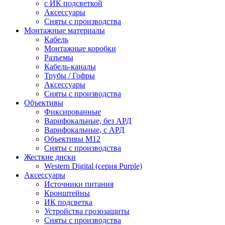
c ИК подсветкой
Аксессуары
Сняты с производства
Монтажные материалы
Кабель
Монтажные коробки
Разъемы
Кабель-каналы
Трубы / Гофры
Аксессуары
Сняты с производства
Объективы
Фиксированные
Варифокальные, без АРД
Варифокальные, с АРД
Объективы M12
Сняты с производства
Жесткие диски
Western Digital (серия Purple)
Аксессуары
Источники питания
Кронштейны
ИК подсветка
Устройства грозозащиты
Сняты с производства