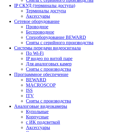
Сняты с серийного производства
IP СКУД (терминалы доступа)
Терминалы доступа
Аксессуары
Сетевое оборудование
Проводное
Беспроводное
Спецоборудование BEWARD
Сняты с серийного производства
Системы передачи видеосигнала
По Wi-Fi
IP видео по витой паре
Для аналоговых камер
Сняты с производства
Программное обеспечение
BEWARD
MACROSCOP
ISS
ITV
Сняты с производства
Аналоговые видеокамеры
Купольные
Корпусные
c ИК подсветкой
Аксессуары