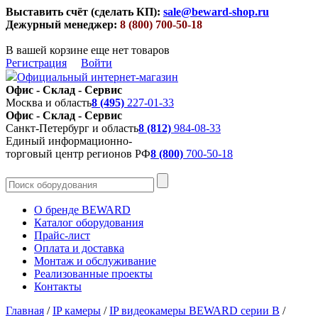
Выставить счёт (сделать КП):
sale@beward-shop.ru
Дежурный менеджер:
8 (800) 700-50-18
В вашей корзине еще нет товаров
Регистрация
Войти
Официальный интернет-магазин
Офис - Склад - Сервис
Москва и область
8 (495)
227-01-33
Офис - Склад - Сервис
Санкт-Петербург и область
8 (812)
984-08-33
Единый информационно-
торговый центр регионов РФ
8 (800)
700-50-18
О бренде BEWARD
Каталог оборудования
Прайс-лист
Оплата и доставка
Монтаж и обслуживание
Реализованные проекты
Контакты
Главная
/
IP камеры
/
IP видеокамеры BEWARD серии B
/