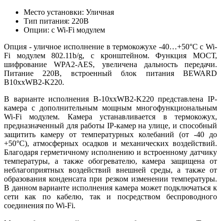
Место установки: Уличная
Тип питания: 220В
Опции: с Wi-Fi модулем
Опция - уличное исполнение в термокожухе -40…+50°С с Wi-
Fi модулем 802.11b/g, с кронштейном. Функция МОСТ,
шифрование WPA2-AES, увеличена дальность передачи.
Питание 220В, встроенный блок питания BEWARD
B10xxWB2-K220.
В варианте исполнения B-10xxWB2-K220 представлена IP-
камера с дополнительным мощным многофункциональным
Wi-Fi модулем. Камера устанавливается в термокожух,
предназначенный для работы IP-камер на улице, и способный
защитить камеру от температурных колебаний (от -40 до
+50°С), атмосферных осадков и механических воздействий.
Благодаря герметичному исполнению и встроенному датчику
температуры, а также обогревателю, камера защищена от
неблагоприятных воздействий внешней среды, а также от
образования конденсата при резком изменении температуры.
В данном варианте исполнения камера может подключаться к
сети как по кабелю, так и посредством беспроводного
соединения по Wi-Fi.