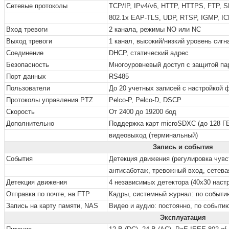
Сетевые протоколы
TCP/IP, IPv4/v6, HTTP, HTTPS, FTP, 
802.1x EAP-TLS, UDP, RTSP, IGMP, IC
Вход тревоги
2 канала, режимы NO или NC
Выход тревоги
1 канал,
высокий/низкий уровень сигн
Соединение
DHCP, статический адрес
Безопасность
Многоуровневый доступ с защитой п
Порт данных
RS485
Пользователи
До 20 учетных записей с настройкой 
Протоколы управления PTZ
Pelco-P, Pelco-D, DSCP
Скорость
От 2400 до 19200 бод
Дополнительно
Поддержка карт microSDXC (до 128 ГБ
видеовыход (терминальный)
Запись и события
События
Детекция движения (регулировка чувс
антисаботаж,
тревожный вход, сетева
Детекция движения
4 независимых детектора (40х30 наст
Отправка по почте, на FTP
Кадры, системный журнал: по событи
Запись на карту памяти, NAS
Видео и аудио: постоянно, по событи
Эксплуатация