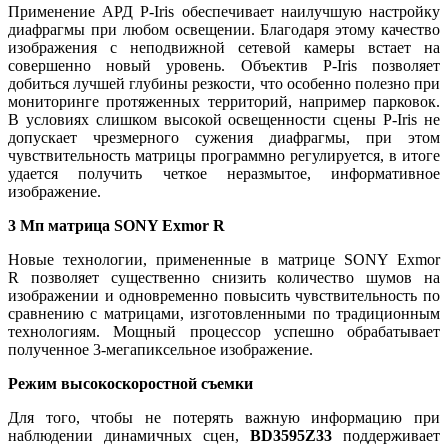
Применение АРД P-Iris обеспечивает наилучшую настройку
диафрагмы при любом освещении. Благодаря этому качество
изображения с неподвижной сетевой камеры встает на
совершенно новый уровень. Объектив P-Iris позволяет
добиться лучшей глубины резкости, что особенно полезно при
мониторинге протяженных территорий, например парковок.
В условиях слишком высокой освещенности сцены P-Iris не
допускает чрезмерного сужения диафрагмы, при этом
чувствительность матрицы программно регулируется, в итоге
удается получить четкое неразмытое, информативное
изображение.
3 Мп матрица SONY Exmor R
Новые технологии, примененные в матрице SONY Exmor
R позволяет существенно снизить количество шумов на
изображении и одновременно повысить чувствительность по
сравнению с матрицами, изготовленными по традиционным
технологиям. Мощный процессор успешно обрабатывает
полученное 3-мегапиксельное изображение.
Режим высокоскоростной съемки
Для того, чтобы не потерять важную информацию при
наблюдении динамичных сцен,
BD3595Z33
поддерживает