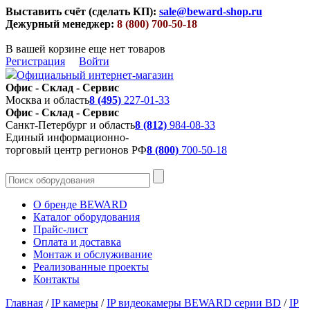
Выставить счёт (сделать КП):
sale@beward-shop.ru
Дежурный менеджер:
8 (800) 700-50-18
В вашей корзине еще нет товаров
Регистрация
Войти
Официальный интернет-магазин
Офис - Склад - Сервис
Москва и область
8 (495)
227-01-33
Офис - Склад - Сервис
Санкт-Петербург и область
8 (812)
984-08-33
Единый информационно-
торговый центр регионов РФ
8 (800)
700-50-18
О бренде BEWARD
Каталог оборудования
Прайс-лист
Оплата и доставка
Монтаж и обслуживание
Реализованные проекты
Контакты
Главная
/
IP камеры
/
IP видеокамеры BEWARD серии BD
/
IP