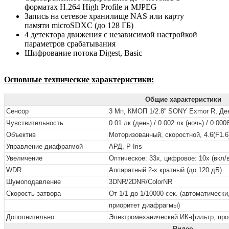
форматах Н.264 High Profile и MJPEG
Запись на сетевое хранилище NAS или карту
памяти microSDXC (до 128 ГБ)
4 детектора движения с независимой настройкой
параметров срабатывания
Шифрование потока Digest, Basic
Основные технические характеристики:
Общие характеристики
Сенсор
3 Мп, КМОП 1/2.8'' SONY Exmor R, Де
Чувствительность
0.01 лк (день) / 0.002 лк (ночь) / 0.00
Объектив
Моторизованный,
скоростной, 4.6(F1.
Управление диафрагмой
АРД,
P-Iris
Увеличение
Оптическое: 33х, цифровое: 10х (вкл/
WDR
Аппаратный 2-х кратный (до 120 дБ)
Шумоподавление
3DNR/2DNR/ColorNR
Скорость затвора
От 1/1 до 1/10000 сек. (автоматическ
приоритет диафрагмы)
Дополнительно
Электромеханический ИК-фильтр, про
Видео