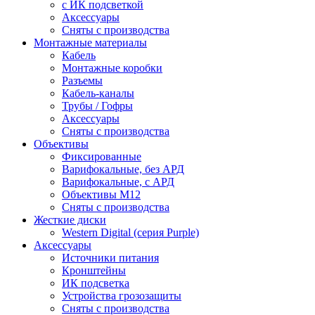
c ИК подсветкой
Аксессуары
Сняты с производства
Монтажные материалы
Кабель
Монтажные коробки
Разъемы
Кабель-каналы
Трубы / Гофры
Аксессуары
Сняты с производства
Объективы
Фиксированные
Варифокальные, без АРД
Варифокальные, с АРД
Объективы M12
Сняты с производства
Жесткие диски
Western Digital (серия Purple)
Аксессуары
Источники питания
Кронштейны
ИК подсветка
Устройства грозозащиты
Сняты с производства