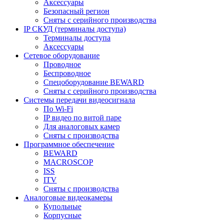
Аксессуары
Безопасный регион
Сняты с серийного производства
IP СКУД (терминалы доступа)
Терминалы доступа
Аксессуары
Сетевое оборудование
Проводное
Беспроводное
Спецоборудование BEWARD
Сняты с серийного производства
Системы передачи видеосигнала
По Wi-Fi
IP видео по витой паре
Для аналоговых камер
Сняты с производства
Программное обеспечение
BEWARD
MACROSCOP
ISS
ITV
Сняты с производства
Аналоговые видеокамеры
Купольные
Корпусные