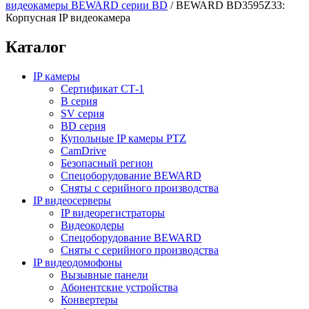
видеокамеры BEWARD серии BD
/
BEWARD BD3595Z33:
Корпусная IP видеокамера
Каталог
IP камеры
Сертификат СТ-1
B серия
SV серия
BD серия
Купольные IP камеры PTZ
CamDrive
Безопасный регион
Спецоборудование BEWARD
Сняты с серийного производства
IP видеосерверы
IP видеорегистраторы
Видеокодеры
Спецоборудование BEWARD
Сняты с серийного производства
IP видеодомофоны
Вызывные панели
Абонентские устройства
Конвертеры