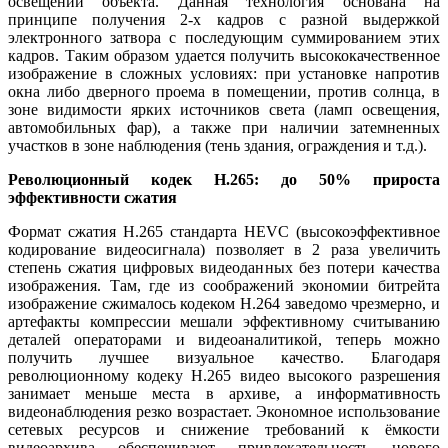
освещении объекта. Данная технология основана на
принципе получения 2-х кадров с разной выдержкой
электронного затвора с последующим суммированием этих
кадров. Таким образом удается получить высококачественное
изображение в сложных условиях: при установке напротив
окна либо дверного проема в помещении, против солнца, в
зоне видимости ярких источников света (ламп освещения,
автомобильных фар), а также при наличии затемненных
участков в зоне наблюдения (тень здания, ограждения и т.д.).
Революционный кодек H.265: до 50% прироста
эффективности сжатия
Формат сжатия H.265 стандарта HEVC (высокоэффективное
кодирование видеосигнала) позволяет в 2 раза увеличить
степень сжатия цифровых видеоданных без потери качества
изображения. Там, где из соображений экономии битрейта
изображение сжималось кодеком Н.264 заведомо чрезмерно, и
артефакты компрессии мешали эффективному считыванию
деталей операторами и видеоаналитикой, теперь можно
получить лучшее визуальное качество. Благодаря
революционному кодеку H.265 видео высокого разрешения
занимает меньше места в архиве, а информативность
видеонаблюдения резко возрастает. Экономное использование
сетевых ресурсов и снижение требований к ёмкости
видеоархива обеспечивают привлекательность нового