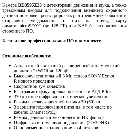
Камера
BD3595Z33
c детекторами движения и звука, а также
тревожным входом для подключения внешнего охранного
датчика позволяет регистрировать ряд тревожных событий и
отправлять уведомления о них на почту, карту
памяти microSDXC (до 128 ГБ) или NAS без использования
стороннего ПО.
Бесплатное профессиональное ПО в комплекте
Основные особенности:
Аппаратный 2-кратный расширенный динамический
диапазон 2xWDR до 120 дБ
Высокочувствительный 3 Мп сенсор SONY Exmor
R нового поколения
Скоростной зум-объектив
Быстрая автофокусировка объектива и АРД P-Iris
330-кратное цифровое и оптическое увеличение
Режим высокоскоростной съемки 50 (60) к/с
3 варианта подключения питания, в том числе по
кабелю Ethernet (PoE)
Режим день/ночь и механический ИК-фильтр
Цифровая система шумоподавления (2D/3DNR)
Одновременное кодирование до 4 потоков в