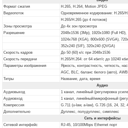
Формат сжатия
H.265, H.264, Motion JPEG
Видеопоток
Одновременное кодирование: H.265/H
H.265/H.265 (до 4 потоков)
Зоны просмотра
До 4х зон просмотра
Разрешение
2048x1536 (3Mp), 1920x1080 (Full HD),
1024х768 (XGA),
800x600 (SVGA),
720
352х240 (SIF)
, 320х240 (QVGA)
Скорость кадров
До 50 (60) к/с при 2048x1536
Скорость передачи
Н.265/Н.264: от 64 кбит/с до 10240 к
Параметры изображения
Яркость, контрастность, четкость, на
AGC
, BLC, баланс белого (авто),
AWB 
Титры
Название, дата, время
Аудио
Аудиовыход
1 канал, линейный (регулировка усиле
Аудиовход
1 канал, линейный/микрофонный (регу
Компрессия
G.711 (u-law, a-law), G.726 (16, 24, 32, 
Дополнительно
Дуплекс, полудуплекс, симплекс
Сеть и интерфейсы
Сетевой интерфейс
RJ-45, 10/100Mbps Ethernet порт