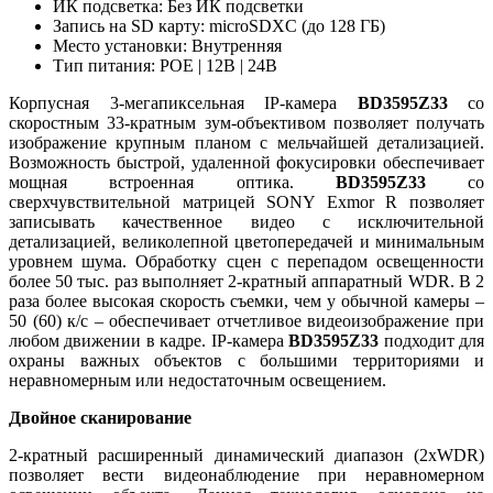
ИК подсветка: Без ИК подсветки
Запись на SD карту: microSDXC (до 128 ГБ)
Место установки: Внутренняя
Тип питания: POE | 12В | 24В
Корпусная 3-мегапиксельная IP-камера
BD3595Z33
со
скоростным 33-кратным зум-объективом позволяет получать
изображение крупным планом с мельчайшей детализацией.
Возможность быстрой, удаленной фокусировки обеспечивает
мощная встроенная оптика.
BD3595Z33
со
сверхчувствительной матрицей SONY Exmor R позволяет
записывать качественное видео с исключительной
детализацией, великолепной цветопередачей и минимальным
уровнем шума. Обработку сцен с перепадом освещенности
более 50 тыс. раз выполняет 2-кратный аппаратный WDR. В 2
раза более высокая скорость съемки, чем у обычной камеры –
50 (60) к/с – обеспечивает отчетливое видеоизображение при
любом движении в кадре. IP-камера
BD3595Z33
подходит для
охраны важных объектов с большими территориями и
неравномерным или недостаточным освещением.
Двойное сканирование
2-кратный расширенный динамический диапазон (2xWDR)
позволяет вести видеонаблюдение при неравномерном