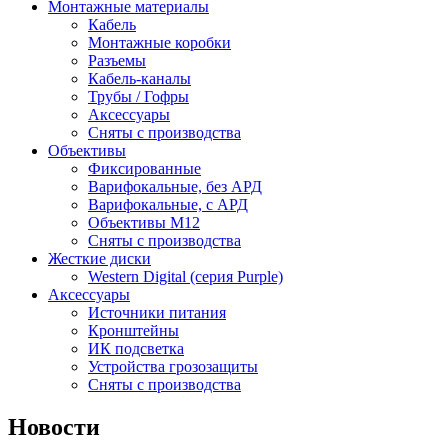
Монтажные материалы
Кабель
Монтажные коробки
Разъемы
Кабель-каналы
Трубы / Гофры
Аксессуары
Сняты с производства
Объективы
Фиксированные
Варифокальные, без АРД
Варифокальные, с АРД
Объективы M12
Сняты с производства
Жесткие диски
Western Digital (серия Purple)
Аксессуары
Источники питания
Кронштейны
ИК подсветка
Устройства грозозащиты
Сняты с производства
Новости