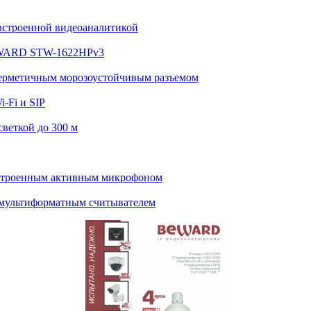
встроенной видеоаналитикой
BEWARD STW-1622HPv3
ерметичным морозоустойчивым разъемом
-Fi и SIP
веткой до 300 м
строенным активным микрофоном
мультиформатным считывателем