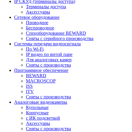
IP СКУД (терминалы доступа)
Терминалы доступа
Аксессуары
Сетевое оборудование
Проводное
Беспроводное
Спецоборудование BEWARD
Сняты с серийного производства
Системы передачи видеосигнала
По Wi-Fi
IP видео по витой паре
Для аналоговых камер
Сняты с производства
Программное обеспечение
BEWARD
MACROSCOP
ISS
ITV
Сняты с производства
Аналоговые видеокамеры
Купольные
Корпусные
c ИК подсветкой
Аксессуары
Сняты с производства