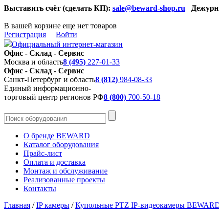
Выставить счёт (сделать КП):
sale@beward-shop.ru
Дежурн
В вашей корзине еще нет товаров
Регистрация
Войти
Официальный интернет-магазин
Офис - Склад - Сервис
Москва и область
8 (495)
227-01-33
Офис - Склад - Сервис
Санкт-Петербург и область
8 (812)
984-08-33
Единый информационно-
торговый центр регионов РФ
8 (800)
700-50-18
О бренде BEWARD
Каталог оборудования
Прайс-лист
Оплата и доставка
Монтаж и обслуживание
Реализованные проекты
Контакты
Главная
/
IP камеры
/
Купольные PTZ IP-видеокамеры BEWAR