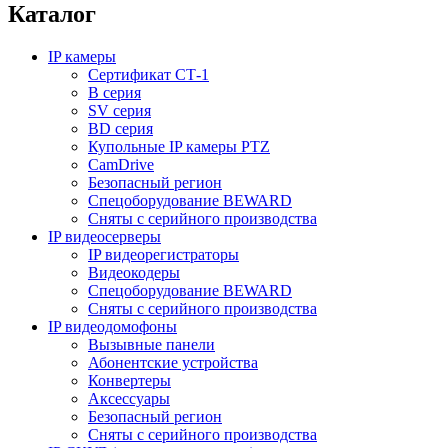
Каталог
IP камеры
Сертификат СТ-1
B серия
SV серия
BD серия
Купольные IP камеры PTZ
CamDrive
Безопасный регион
Спецоборудование BEWARD
Сняты с серийного производства
IP видеосерверы
IP видеорегистраторы
Видеокодеры
Спецоборудование BEWARD
Сняты с серийного производства
IP видеодомофоны
Вызывные панели
Абонентские устройства
Конвертеры
Аксессуары
Безопасный регион
Сняты с серийного производства