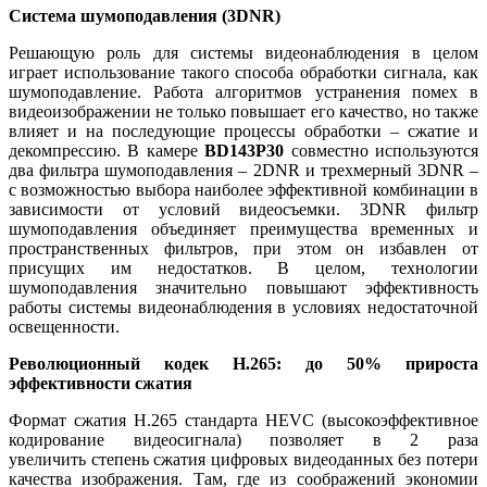
Система шумоподавления (3DNR)
Решающую роль для системы видеонаблюдения в целом
играет использование такого способа обработки сигнала, как
шумоподавление. Работа алгоритмов устранения помех в
видеоизображении не только повышает его качество, но также
влияет и на последующие процессы обработки – сжатие и
декомпрессию. В камере
BD143P30
совместно используются
два фильтра шумоподавления – 2DNR и трехмерный 3DNR –
с возможностью выбора наиболее эффективной комбинации в
зависимости от условий видеосъемки. 3DNR фильтр
шумоподавления объединяет преимущества временных и
пространственных фильтров, при этом он избавлен от
присущих им недостатков. В целом, технологии
шумоподавления значительно повышают эффективность
работы системы видеонаблюдения в условиях недостаточной
освещенности.
Революционный кодек H.265: до 50% прироста
эффективности сжатия
Формат сжатия H.265 стандарта HEVC (высокоэффективное
кодирование видеосигнала) позволяет в 2 раза
увеличить степень сжатия цифровых видеоданных без потери
качества изображения. Там, где из соображений экономии