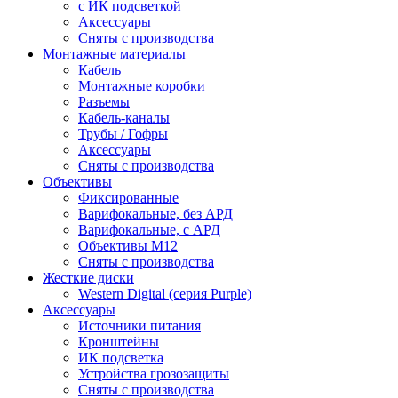
c ИК подсветкой
Аксессуары
Сняты с производства
Монтажные материалы
Кабель
Монтажные коробки
Разъемы
Кабель-каналы
Трубы / Гофры
Аксессуары
Сняты с производства
Объективы
Фиксированные
Варифокальные, без АРД
Варифокальные, с АРД
Объективы M12
Сняты с производства
Жесткие диски
Western Digital (серия Purple)
Аксессуары
Источники питания
Кронштейны
ИК подсветка
Устройства грозозащиты
Сняты с производства