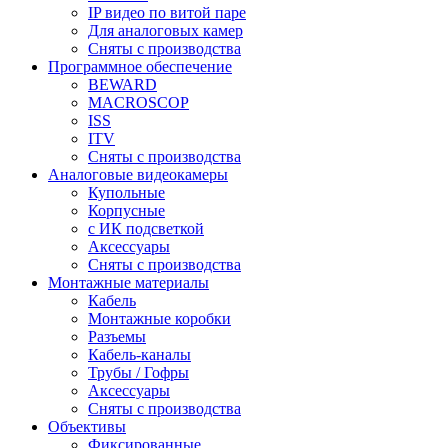
IP видео по витой паре
Для аналоговых камер
Сняты с производства
Программное обеспечение
BEWARD
MACROSCOP
ISS
ITV
Сняты с производства
Аналоговые видеокамеры
Купольные
Корпусные
c ИК подсветкой
Аксессуары
Сняты с производства
Монтажные материалы
Кабель
Монтажные коробки
Разъемы
Кабель-каналы
Трубы / Гофры
Аксессуары
Сняты с производства
Объективы
Фиксированные