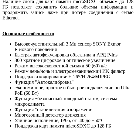
Наличие слота для карт памяти microSDXC объемом до 128
ГБ позволяет сохранить большие объемы информации и
продолжить запись даже при потере соединения с сетью
Ethernet.
Основные особенности:
Высокочувствительный 3 Мп сенсор SONY Exmor
R нового поколения
Быстрая автофокусировка объектива и АРД P-Iris
300-кратное цифровое и оптическое увеличение
Режим высокоскоростной съемки 50 (60) к/с
Режим день/ночь и электромеханический ИК-фильтр
Поддержка кодирования: H.265/H.264/MJPEG
Функция "Автокалибровка"
Экономичное, простое и быстрое подключение по Ultra
PoE (60 Вт)
Функция «безопасный холодный старт», система
микроклимата
Функция "стабилизация изображения"
Многозонный детектор движения
Уличное исполнение, IP66, от -40 до +50°C
Поддержка карт памяти microSDXC до 128 ГБ