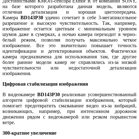
Достоинствами КМОП-сенсора Exmor R от компании SONY,
на базе которого разработана данная модель, являются
отличная детализация и хорошая цветопередача.
Камера
BD143P30
удачно сочетает в себе 3-мегапиксельное
разрешение и высокую чувствительность. Так, например,
изображение остается цветным с минимальным уровнем
шумов даже в сумерках, а ночью камера переходит в черно-
белый режим, позволяя получать максимально четкое
изображение. Все это значительно повышает точность
идентификации и детектирования объектов. Фактически
камера предназначена для использования там, где другие
более ранние модели камер не справлялись из-за низкой
чувствительности или недостаточной детализации
изображения.
Цифровая стабилизация изображения
В видеокамере
BD143P30
реализован усовершенствованный
алгоритм цифровой стабилизации изображения, который
помогает предотвратить смазывание видео из-за вибраций,
возникающих, например, при интенсивном дорожном
движении рядом с видеокамерой или резком порывистом
ветре.
300-кратное увеличение