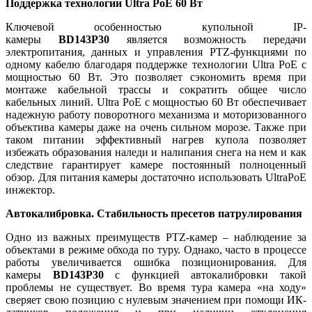
Поддержка технологии Ultra PoE 60 Вт
Ключевой особенностью купольной IP-
камеры
BD143P30
является возможность передачи
электропитания, данных и управления PTZ-функциями по
одному кабелю благодаря поддержке технологии Ultra PoE c
мощностью 60 Вт. Это позволяет сэкономить время при
монтаже кабельной трассы и сократить общее число
кабельных линий. Ultra PoE с мощностью 60 Вт обеспечивает
надежную работу поворотного механизма и моторизованного
объектива камеры даже на очень сильном морозе. Также при
таком питании эффективный нагрев купола позволяет
избежать образования наледи и налипания снега на нем и как
следствие гарантирует камере постоянный полноценный
обзор. Для питания камеры достаточно использовать UltraPoE
инжектор.
Автокалибровка. Стабильность пресетов патрулирования
Одно из важных преимуществ PTZ-камер – наблюдение за
объектами в режиме обхода по туру. Однако, часто в процессе
работы увеличивается ошибка позиционирования. Для
камеры
BD143P30
с функцией автокалибровки такой
проблемы не существует. Во время тура камера «на ходу»
сверяет свою позицию с нулевым значением при помощи ИК-