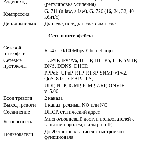
Аудиовход
(регулировка усиления)
G. 711 (u-law, a-law), G. 726 (16, 24, 32, 40
Компрессия
кбит/с)
Дополнительно
Дуплекс, полудуплекс, симплекс
Сеть и интерфейсы
Сетевой
RJ-45, 10/100Mbps Ethernet порт
интерфейс
Сетевые
TCP/IP, IPv4/v6, HTTP, HTTPS, FTP, SMTP,
протоколы
DNS, DDNS, DHCP,
PPPoE, UPnP, RTP, RTSP, SNMP v1/v2,
QoS, 802.1x EAP-TLS,
UDP, NTP, IGMP, ICMP, ARP, ONVIF
v15.06
Вход тревоги
2 канала
Выход тревоги
1 канал, режимы NO или NC
Соединение
DHCP, статический адрес
Многоуровневый доступ пользователей с
Безопасность
защитой паролем, фильтр по IP,
До 20 учетных записей с настройкой
Пользователи
функционала