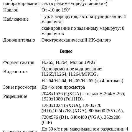
панорамирования
сек (в режиме «предустановки»)
Наклон
От -10 до 190°
Тур: 8 маршрутов; автопатрулирование: 4
Наблюдение
маршрута;
сканирование по заданному маршруту: 8
маршрутов
Дополнительно
Электромеханический ИК-фильтр
Видео
Формат сжатия
H.265, H.264, Motion JPEG
Одновременное кодирование:
Видеопоток
H.265/H.264, Н.264/MJPEG,
H.264/H.264, H.265/H.265 (до 4 потоков)
Зоны просмотра
До 4-х зон просмотра
2048x1536 (QXGA) - только H.264/H.265,
Разрешение
1920x1080 (Full HD),
1280x1024 (SXGA), 1280x720
(HD),1024х768 (XGA), 800x600 (SVGA),
720x576 (D1), 640x480 (VGA), 352х288
(CIF)
До 30 к/с при максимальном разрешении 4
Скорость кадров