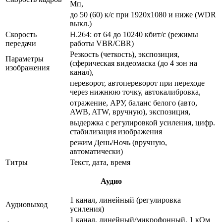
Мп,
до 50 (60) к/с при 1920x1080 и ниже (WDR
выкл.)
Скорость
Н.264: от 64 до 10240 кбит/с (режимы
передачи
работы VBR/CBR)
Резкость (четкость), экспозиция,
Параметры
(сферическая видеомаска (до 4 зон на
изображения
канал),
переворот, автопереворот при переходе
через нижнюю точку, автокалибровка,
отражение, АРУ, баланс белого (авто,
AWB, ATW, вручную), экспозиция,
выдержка с регулировкой усиления, цифр.
стабилизация изображения
режим День/Ночь (вручную,
автоматически)
Титры
Текст, дата, время
Аудио
1 канал, линейный (регулировка
Аудиовыход
усиления)
1 канал, линейный/микрофонный, 1 кОм