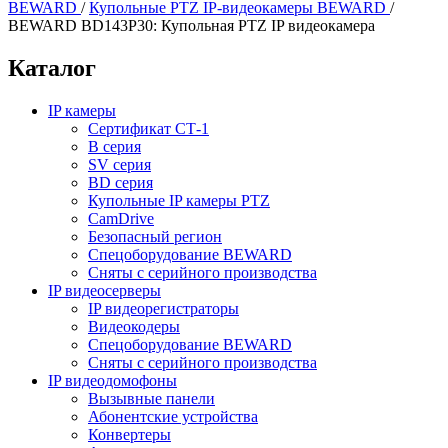
BEWARD
/
Купольные PTZ IP-видеокамеры BEWARD
/
BEWARD BD143P30: Купольная PTZ IP видеокамера
Каталог
IP камеры
Сертификат СТ-1
B серия
SV серия
BD серия
Купольные IP камеры PTZ
CamDrive
Безопасный регион
Спецоборудование BEWARD
Сняты с серийного производства
IP видеосерверы
IP видеорегистраторы
Видеокодеры
Спецоборудование BEWARD
Сняты с серийного производства
IP видеодомофоны
Вызывные панели
Абонентские устройства
Конвертеры