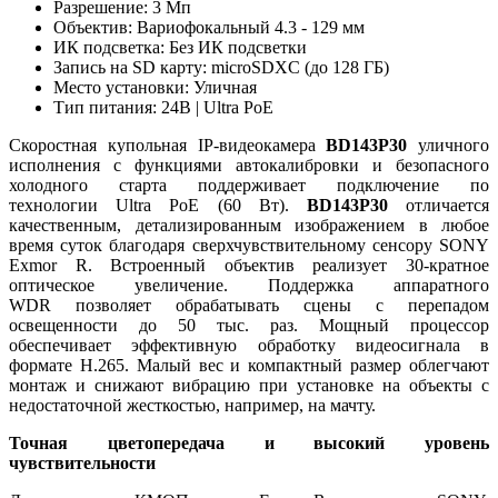
Разрешение: 3 Мп
Объектив: Вариофокальный 4.3 - 129 мм
ИК подсветка: Без ИК подсветки
Запись на SD карту: microSDXC (до 128 ГБ)
Место установки: Уличная
Тип питания: 24В | Ultra PoE
Скоростная купольная IP-видеокамера
BD143P30
уличного
исполнения с функциями автокалибровки и безопасного
холодного старта поддерживает подключение по
технологии Ultra PoE (60 Вт).
BD143P30
отличается
качественным, детализированным изображением в любое
время суток благодаря сверхчувствительному сенсору SONY
Exmor R. Встроенный объектив реализует 30-кратное
оптическое увеличение. Поддержка аппаратного
WDR позволяет обрабатывать сцены с перепадом
освещенности до 50 тыс. раз. Мощный процессор
обеспечивает эффективную обработку видеосигнала в
формате Н.265. Малый вес и компактный размер облегчают
монтаж и снижают вибрацию при установке на объекты с
недостаточной жесткостью, например, на мачту.
Точная цветопередача и высокий уровень
чувствительности