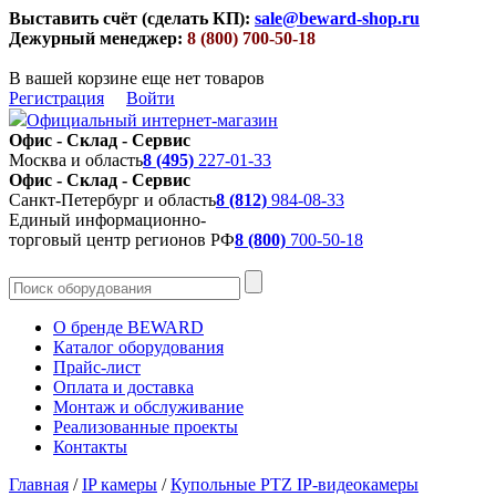
Выставить счёт (сделать КП):
sale@beward-shop.ru
Дежурный менеджер:
8 (800) 700-50-18
В вашей корзине еще нет товаров
Регистрация
Войти
Официальный интернет-магазин
Офис - Склад - Сервис
Москва и область
8 (495)
227-01-33
Офис - Склад - Сервис
Санкт-Петербург и область
8 (812)
984-08-33
Единый информационно-
торговый центр регионов РФ
8 (800)
700-50-18
О бренде BEWARD
Каталог оборудования
Прайс-лист
Оплата и доставка
Монтаж и обслуживание
Реализованные проекты
Контакты
Главная
/
IP камеры
/
Купольные PTZ IP-видеокамеры