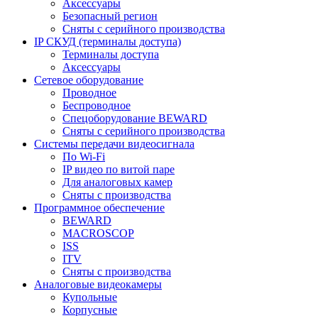
Аксессуары
Безопасный регион
Сняты с серийного производства
IP СКУД (терминалы доступа)
Терминалы доступа
Аксессуары
Сетевое оборудование
Проводное
Беспроводное
Спецоборудование BEWARD
Сняты с серийного производства
Системы передачи видеосигнала
По Wi-Fi
IP видео по витой паре
Для аналоговых камер
Сняты с производства
Программное обеспечение
BEWARD
MACROSCOP
ISS
ITV
Сняты с производства
Аналоговые видеокамеры
Купольные
Корпусные