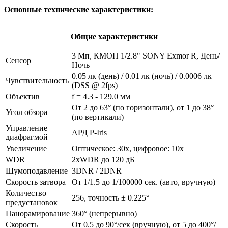
Основные технические характеристики:
Общие характеристики
3 Мп, КМОП 1/2.8" SONY Exmor R, День/
Сенсор
Ночь
0.05 лк (день) / 0.01 лк (ночь) / 0.0006 лк
Чувствительность
(DSS @ 2fps)
Объектив
f = 4.3 - 129.0 мм
От 2 до 63° (по горизонтали), от 1 до 38°
Угол обзора
(по вертикали)
Управление
АРД P-Iris
диафрагмой
Увеличение
Оптическое: 30х, цифровое: 10x
WDR
2xWDR до 120 дБ
Шумоподавление
3DNR / 2DNR
Скорость затвора
От 1/1.5 до 1/100000 сек. (авто, вручную)
Количество
256, точность ± 0.225°
предустановок
Панорамирование
360° (непрерывно)
Скорость
От 0.5 до 90°/сек (вручную), от 5 до 400°/