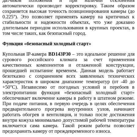
датчиков положения и при наличии отклонения
автоматически производит корректировку. Таким образом
сохраняется высокая точность позиционирования камеры (до
0.225°). Это позволяет применять камеру на критичных к
стабильности и надежности объектах, что уже доказано
длительным периодом использования в крупных проектах, в
том числе таких, как безопасный город.
Функция «безопасный холодный старт»
Купольная IP-камера
BD143P30
– это идеальное решение для
сурового российского климата за счет применения
качественных компонентов и отлаженной конструкции,
прошедшей испытание временем. Данная модель работает
безотказно с сохранением всех заявленных технических
характеристик в широком диапазоне температур (от -40 до
+50°C). Независимо от погодных условий и перебоев в
электропитании функция «безопасный холодный старт»
обеспечивает включение камеры в работу в штатном режиме.
При подаче питания, в первую очередь в целях обеспечения
предварительного прогрева внутренних узлов, начинают
работать обогрев и вентиляция, и только после достижения
внутри кожуха минимально допустимой рабочей температуры
включается сама камера. Такой режим работы позволяет
предохранить камеру от преждевременного износа.