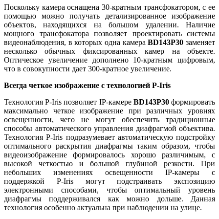
Поскольку камера оснащена 30-кратным трансфокатором, с ее
помощью можно получать детализированное изображение
объектов, находящихся на большом удалении. Наличие
мощного трансфокатора позволяет проектировать системы
видеонаблюдения, в которых одна камера
BD143P30
заменяет
несколько обычных фиксированных камер на объекте.
Оптическое увеличение дополнено 10-кратным цифровым,
что в совокупности дает 300-кратное увеличение.
Всегда четкое изображение с технологией P-Iris
Технология P-Iris позволяет IP-камере
BD143P30
формировать
максимально четкое изображение при различных уровнях
освещенности, чего не могут обеспечить традиционные
способы автоматического управления диафрагмой объектива.
Технология P-Iris подразумевает автоматическую подстройку
оптимального раскрытия диафрагмы таким образом, чтобы
видеоизображение формировалось хорошо различимым, с
высокой четкостью и большой глубиной резкости. При
небольших изменениях освещенности IP-камеры с
поддержкой P-Iris могут подстраивать экспозицию
электронными способами, чтобы оптимальный уровень
диафрагмы поддерживался как можно дольше. Данная
технология особенно актуальна при наблюдении на улице.