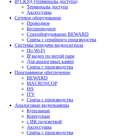
IP СКУД (терминалы доступа)
Терминалы доступа
Аксессуары
Сетевое оборудование
Проводное
Беспроводное
Спецоборудование BEWARD
Сняты с серийного производства
Системы передачи видеосигнала
По Wi-Fi
IP видео по витой паре
Для аналоговых камер
Сняты с производства
Программное обеспечение
BEWARD
MACROSCOP
ISS
ITV
Сняты с производства
Аналоговые видеокамеры
Купольные
Корпусные
c ИК подсветкой
Аксессуары
Сняты с производства