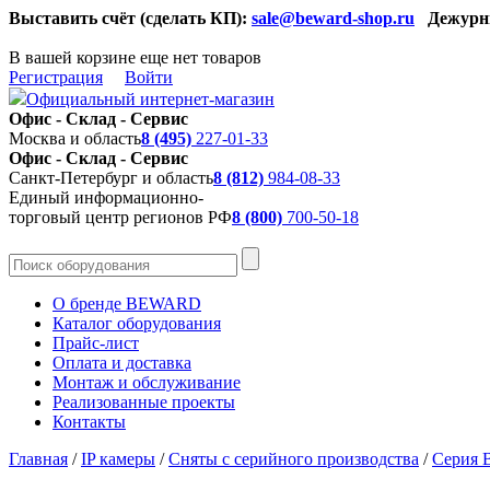
Выставить счёт (сделать КП):
sale@beward-shop.ru
Дежурн
В вашей корзине еще нет товаров
Регистрация
Войти
Официальный интернет-магазин
Офис - Склад - Сервис
Москва и область
8 (495)
227-01-33
Офис - Склад - Сервис
Санкт-Петербург и область
8 (812)
984-08-33
Единый информационно-
торговый центр регионов РФ
8 (800)
700-50-18
О бренде BEWARD
Каталог оборудования
Прайс-лист
Оплата и доставка
Монтаж и обслуживание
Реализованные проекты
Контакты
Главная
/
IP камеры
/
Сняты с серийного производства
/
Серия 