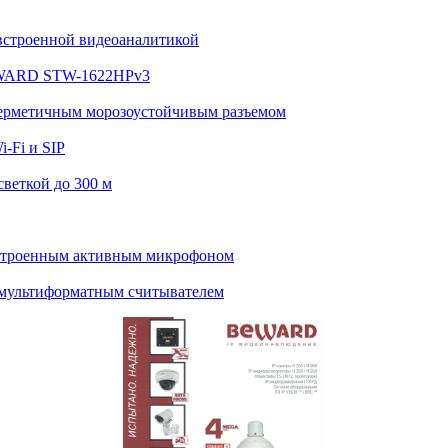
встроенной видеоаналитикой
BEWARD STW-1622HPv3
ерметичным морозоустойчивым разъемом
-Fi и SIP
веткой до 300 м
строенным активным микрофоном
мультиформатным считывателем