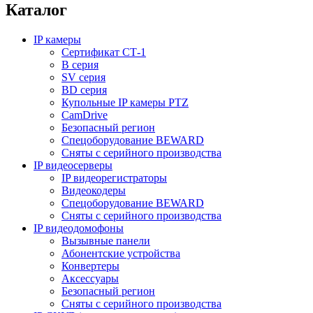
Каталог
IP камеры
Сертификат СТ-1
B серия
SV серия
BD серия
Купольные IP камеры PTZ
CamDrive
Безопасный регион
Спецоборудование BEWARD
Сняты с серийного производства
IP видеосерверы
IP видеорегистраторы
Видеокодеры
Спецоборудование BEWARD
Сняты с серийного производства
IP видеодомофоны
Вызывные панели
Абонентские устройства
Конвертеры
Аксессуары
Безопасный регион
Сняты с серийного производства