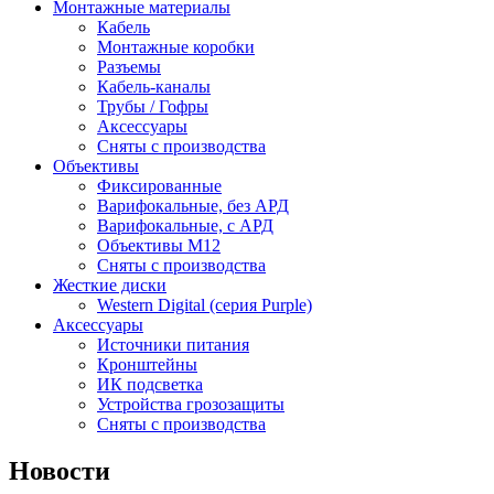
Монтажные материалы
Кабель
Монтажные коробки
Разъемы
Кабель-каналы
Трубы / Гофры
Аксессуары
Сняты с производства
Объективы
Фиксированные
Варифокальные, без АРД
Варифокальные, с АРД
Объективы M12
Сняты с производства
Жесткие диски
Western Digital (серия Purple)
Аксессуары
Источники питания
Кронштейны
ИК подсветка
Устройства грозозащиты
Сняты с производства
Новости