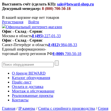
Выставить счёт (сделать КП):
sale@beward-shop.ru
Дежурный менеджер:
8 (800) 700-50-18
В вашей корзине еще нет товаров
Регистрация
Войти
Официальный интернет-магазин
Офис - Склад - Сервис
Москва и область
8 (495)
227-01-33
Офис - Склад - Сервис
Санкт-Петербург и область
8 (812)
984-08-33
Единый информационно-
торговый центр регионов РФ
8 (800)
700-50-18
О бренде BEWARD
Каталог оборудования
Прайс-лист
Оплата и доставка
Монтаж и обслуживание
Реализованные проекты
Контакты
Главная
/
IP камеры
/
Сняты с серийного производства
/
Серия