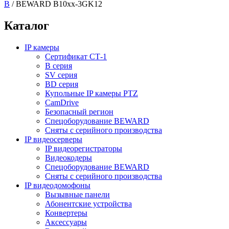
B
/
BEWARD B10xx-3GK12
Каталог
IP камеры
Сертификат СТ-1
B серия
SV серия
BD серия
Купольные IP камеры PTZ
CamDrive
Безопасный регион
Спецоборудование BEWARD
Сняты с серийного производства
IP видеосерверы
IP видеорегистраторы
Видеокодеры
Спецоборудование BEWARD
Сняты с серийного производства
IP видеодомофоны
Вызывные панели
Абонентские устройства
Конвертеры
Аксессуары