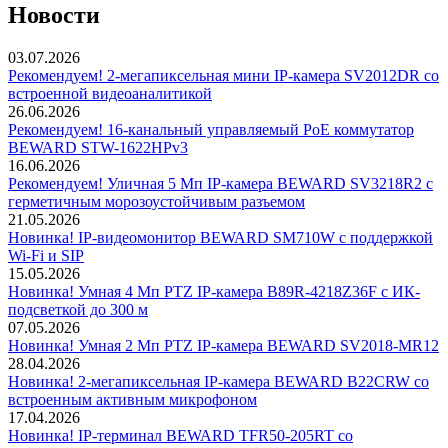
Новости
03.07.2026
Рекомендуем! 2-мегапиксельная мини IP-камера SV2012DR со
встроенной видеоаналитикой
26.06.2026
Рекомендуем! 16-канальный управляемый PoE коммутатор
BEWARD STW-1622HPv3
16.06.2026
Рекомендуем! Уличная 5 Мп IP-камера BEWARD SV3218R2 с
герметичным морозоустойчивым разъемом
21.05.2026
Новинка! IP-видеомонитор BEWARD SM710W с поддержкой
Wi-Fi и SIP
15.05.2026
Новинка! Умная 4 Мп PTZ IP-камера B89R-4218Z36F с ИК-
подсветкой до 300 м
07.05.2026
Новинка! Умная 2 Мп PTZ IP-камера BEWARD SV2018-MR12
28.04.2026
Новинка! 2-мегапиксельная IP-камера BEWARD B22CRW со
встроенным активным микрофоном
17.04.2026
Новинка! IP-терминал BEWARD TFR50-205RT со