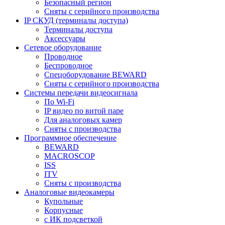
Безопасный регион
Сняты с серийного производства
IP СКУД (терминалы доступа)
Терминалы доступа
Аксессуары
Сетевое оборудование
Проводное
Беспроводное
Спецоборудование BEWARD
Сняты с серийного производства
Системы передачи видеосигнала
По Wi-Fi
IP видео по витой паре
Для аналоговых камер
Сняты с производства
Программное обеспечение
BEWARD
MACROSCOP
ISS
ITV
Сняты с производства
Аналоговые видеокамеры
Купольные
Корпусные
c ИК подсветкой