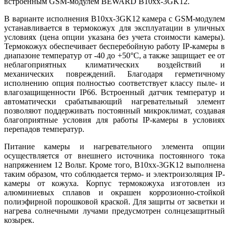
встроенным GSM-модулем BEWARD B10xx-3GK12.
В варианте исполнения B10xx-3GK12 камера с GSM-модулем
устанавливается в термокожух для эксплуатации в уличных
условиях (цена опции указана без учета стоимости камеры).
Термокожух обеспечивает бесперебойную работу IP-камеры в
диапазоне температур от -40 до +50°С, а также защищает ее от
неблагоприятных климатических воздействий и
механических повреждений. Благодаря герметичному
исполнению опция полностью соответствует классу пыле- и
влагозащищенности IP66. Встроенный датчик температур и
автоматически срабатывающий нагревательный элемент
позволяют поддерживать постоянный микроклимат, создавая
благоприятные условия для работы IP-камеры в условиях
перепадов температур.
Питание камеры и нагревательного элемента опции
осуществляется от внешнего источника постоянного тока
напряжением 12 Вольт. Кроме того, B10xx-3GK12 выполнена
таким образом, что соблюдается термо- и электроизоляция IP-
камеры от кожуха. Корпус термокожуха изготовлен из
алюминиевых сплавов и окрашен коррозионно-стойкой
полиэфирной порошковой краской. Для защиты от засветки и
нагрева солнечными лучами предусмотрен солнцезащитный
козырек.