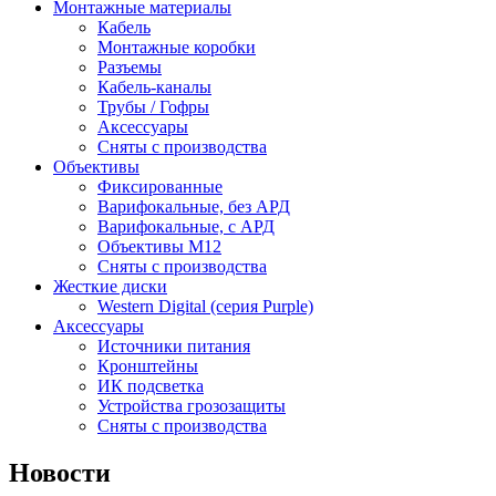
Монтажные материалы
Кабель
Монтажные коробки
Разъемы
Кабель-каналы
Трубы / Гофры
Аксессуары
Сняты с производства
Объективы
Фиксированные
Варифокальные, без АРД
Варифокальные, с АРД
Объективы M12
Сняты с производства
Жесткие диски
Western Digital (серия Purple)
Аксессуары
Источники питания
Кронштейны
ИК подсветка
Устройства грозозащиты
Сняты с производства
Новости