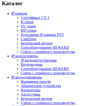
Каталог
IP камеры
Сертификат СТ-1
B серия
SV серия
BD серия
Купольные IP камеры PTZ
CamDrive
Безопасный регион
Спецоборудование BEWARD
Сняты с серийного производства
IP видеосерверы
IP видеорегистраторы
Видеокодеры
Спецоборудование BEWARD
Сняты с серийного производства
IP видеодомофоны
Вызывные панели
Абонентские устройства
Конвертеры
Аксессуары
Безопасный регион
Сняты с серийного производства