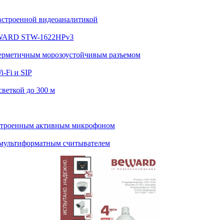
встроенной видеоаналитикой
BEWARD STW-1622HPv3
ерметичным морозоустойчивым разъемом
-Fi и SIP
веткой до 300 м
строенным активным микрофоном
мультиформатным считывателем