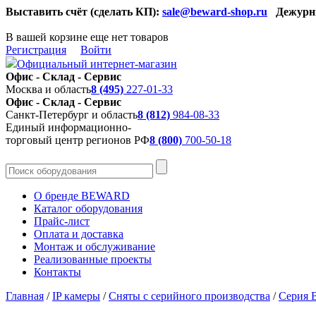
Выставить счёт (сделать КП):
sale@beward-shop.ru
Дежурн
В вашей корзине еще нет товаров
Регистрация
Войти
Официальный интернет-магазин
Офис - Склад - Сервис
Москва и область
8 (495)
227-01-33
Офис - Склад - Сервис
Санкт-Петербург и область
8 (812)
984-08-33
Единый информационно-
торговый центр регионов РФ
8 (800)
700-50-18
О бренде BEWARD
Каталог оборудования
Прайс-лист
Оплата и доставка
Монтаж и обслуживание
Реализованные проекты
Контакты
Главная
/
IP камеры
/
Сняты с серийного производства
/
Серия 