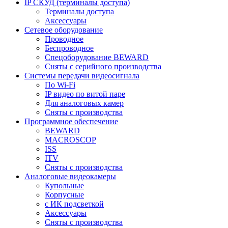
IP СКУД (терминалы доступа)
Терминалы доступа
Аксессуары
Сетевое оборудование
Проводное
Беспроводное
Спецоборудование BEWARD
Сняты с серийного производства
Системы передачи видеосигнала
По Wi-Fi
IP видео по витой паре
Для аналоговых камер
Сняты с производства
Программное обеспечение
BEWARD
MACROSCOP
ISS
ITV
Сняты с производства
Аналоговые видеокамеры
Купольные
Корпусные
c ИК подсветкой
Аксессуары
Сняты с производства