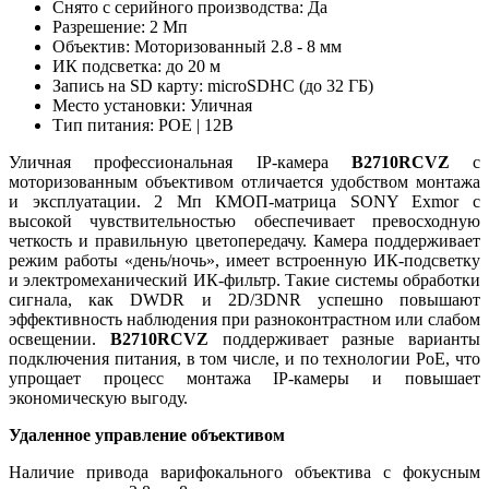
Снято с серийного производства: Да
Разрешение: 2 Мп
Объектив: Моторизованный 2.8 - 8 мм
ИК подсветка: до 20 м
Запись на SD карту: microSDHC (до 32 ГБ)
Место установки: Уличная
Тип питания: POE | 12В
Уличная профессиональная IP-камера
B2710RCVZ
с
моторизованным объективом отличается удобством монтажа
и эксплуатации. 2 Мп КМОП-матрица SONY Exmor с
высокой чувствительностью обеспечивает превосходную
четкость и правильную цветопередачу. Камера поддерживает
режим работы «день/ночь», имеет встроенную ИК-подсветку
и электромеханический ИК-фильтр. Такие системы обработки
сигнала, как DWDR и 2D/3DNR успешно повышают
эффективность наблюдения при разноконтрастном или слабом
освещении.
B2710RCVZ
поддерживает разные варианты
подключения питания, в том числе, и по технологии PoE, что
упрощает процесс монтажа IP-камеры и повышает
экономическую выгоду.
Удаленное управление объективом
Наличие привода варифокального объектива с фокусным