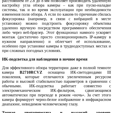
расстоянием от 2.8 до 8 мм позволяет производить удаленную
настройку угла обзора камеры – как при пуско-наладке
системы, так и во время эксплуатации при необходимости
изменения поля обзора. А если по каким-то причинам сбилась
фокусировка (например, в связи с вибрацией в месте
установки) можно подстроить фокусировку объектива
удаленно вручную посредством программного обеспечения
либо через веб-браузер. Этот функционал намного ускоряет
монтаж (достаточно просто спозиционировать IP-камеру в
нужном направлении) и облегчает её использование,
особенно при установке камеры в труднодоступных местах и
при сложных погодных условиях.
ИК-подсветка для наблюдения в ночное время
Для эффективного обзора территории даже в полной темноте
камера
B2710RCVZ
оснащена ИК-светодиодами III
поколения, которые отличаются увеличенным ресурсом
работы и высокой стабильностью параметров в сравнении с
обычными. ИК-подсветка работает совместно с
электромеханическим ИК-фильтром, сдвигающимся
автоматически при переходе в режим «ночь». За счет этого
камера формирует черно-белое изображение в инфракрасном
диапазоне, невидимом человеческому глазу.
Точная цветопередача и высокий уровень