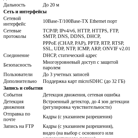
Дальность
До 20 м
Сеть и интерфейсы
Сетевой
10Base-T/100Base-TX Ethernet порт
интерфейс
Сетевые
TCP/IP, IPv4/v6, HTTP, HTTPS, FTP,
протоколы
SMTP, DNS, DDNS, DHCP,
PPPoE (CHAP, PAP), PPTP, RTP, RTSP,
SSL, UDP, NTP, ICMP, ARP, ONVIF v2.01
Соединение
DHCP, статический адрес
Многоуровневый доступ с защитой
Безопасность
паролем
Пользователи
До 3 учетных записей
Дополнительно
Поддержка карт microSDHC (до 32 ГБ)
Запись и события
События
Детекция движения, сетевая ошибка
Детекция
Встроенный детектор, до 4 зон детекции
движения
(регулировка чувствительности)
Отправка по
Кадры (с указанием разрешения)
почте
Запись на FTP
Кадры (с указанием разрешения),
видео (на выбор с основного или