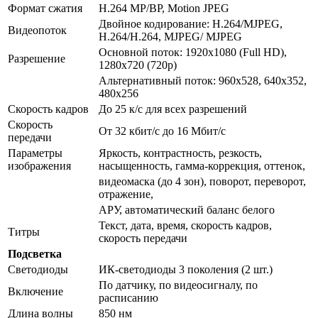
Формат сжатия
H.264 MP/BP, Motion JPEG
Двойное кодирование: Н.264/MJPEG,
Видеопоток
H.264/H.264, MJPEG/ MJPEG
Основной поток: 1920х1080 (Full HD),
Разрешение
1280x720 (720p)
Альтернативный поток: 960х528, 640х352,
480х256
Скорость кадров
До 25 к/с для всех разрешений
Скорость
От 32 кбит/с до 16 Мбит/с
передачи
Параметры
Яркость, контрастность, резкость,
изображения
насыщенность, гамма-коррекция, оттенок,
видеомаска (до 4 зон), поворот, переворот,
отражение,
АРУ, автоматический баланс белого
Текст, дата, время, скорость кадров,
Титры
скорость передачи
Подсветка
Светодиоды
ИК-светодиоды 3 поколения (2 шт.)
По датчику, по видеосигналу, по
Включение
расписанию
Длина волны
850 нм