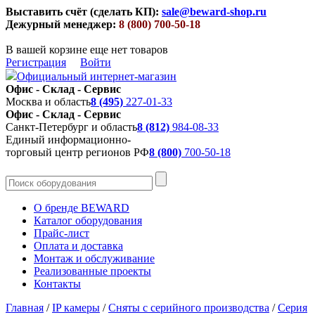
Выставить счёт (сделать КП):
sale@beward-shop.ru
Дежурный менеджер:
8 (800) 700-50-18
В вашей корзине еще нет товаров
Регистрация
Войти
Официальный интернет-магазин
Офис - Склад - Сервис
Москва и область
8 (495)
227-01-33
Офис - Склад - Сервис
Санкт-Петербург и область
8 (812)
984-08-33
Единый информационно-
торговый центр регионов РФ
8 (800)
700-50-18
О бренде BEWARD
Каталог оборудования
Прайс-лист
Оплата и доставка
Монтаж и обслуживание
Реализованные проекты
Контакты
Главная
/
IP камеры
/
Сняты с серийного производства
/
Серия