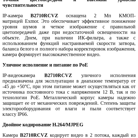
чувствительности
IP-камера
B2710RCVZ
оснащена 2 Мп КМОП-
матрицей Exmor. Это обеспечивает эффективное понижение
уровня шумов и четкое изображение с правильной
цветопередачей даже при недостаточной освещенности на
объекте. Днем, при наличии ИК-фильтра, а также с
использованием функций настраиваемой скорости затвора,
баланса белого и полного набора корректировок изображения,
камера формирует высококачественное видео.
Уличное исполнение и питание по PoE
IP-видеокамера
B2710RCVZ
уличного исполнения
предназначена для эксплуатации в диапазоне температур от
-45 до +50°C, при этом питание может осуществляться как от
источника постоянного тока с напряжением 12 В, так и по
технологии PoE. Металлический корпус камеры надежно
защищает ее от механических повреждений. Степень защиты
электорооборудования от влаги и пыли соответствует
классу IP66.
Двойное кодирование Н.264/MJPEG
Камера
B2710RCVZ
кодирует видео в 2 потока, каждый из