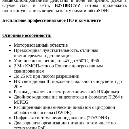
несанкционированные действия в поле ее зрения. Даже в
случае сбоя в сети,
B2710RCVZ
готова продолжить
постоянную запись видео на карту памяти microSDHC.
Бесплатное профессиональное ПО в комплекте
Основные особенности:
Моторизованный объектив
Превосходная чувствительность, отличная
цветопередача и детализация
Уличное исполнение, от -45 до +50°C, IP66
2 Мп КМОП-сенсор Exmor с прогрессивным
сканированием
До 25 к/с при любом разрешении
ИК-светодиоды III поколения, дальность подсветки до
20 м
Режим день/ночь и электромеханический ИК-фильтр
Двойное кодирование видеопотока в форматах Н.264 и
MJPEG
Расширенный динамический диапазон с цифровой
обработкой сигнала (DWDR)
Цифровая система шумоподавления (2D/3DNR)
Два варианта организации питания, в том числе по
технологии PoE