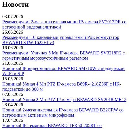
Новости
03.07.2026
Рекомендуем! 2-мегапиксельная мини IP-камера SV2012DR со
встроенной видеоаналитикой
26.06.2026
Рекомендуем! 16-канальный управляемый PoE коммутатор
BEWARD STW-1622HPv3
16.06.2026
Рекомендуем! Уличная 5 Мп IP-камера BEWARD SV3218R2 с
герметичным морозоустойчивым разъемом
21.05.2026
Новинка! IP-видеомонитор BEWARD SM710W с поддержкой
Wi-Fi и SIP
15.05.2026
Новинка! Умная 4 Мп PTZ IP-камера B89R-4218Z36F с ИК-
подсветкой до 300 м
07.05.2026
Новинка! Умная 2 Мп PTZ IP-камера BEWARD SV2018-MR12
28.04.2026
Новинка! 2-мегапиксельная IP-камера BEWARD B22CRW со
встроенным активным микрофоном
17.04.2026
Новинка! IP-терминал BEWARD TFR50-205RT со