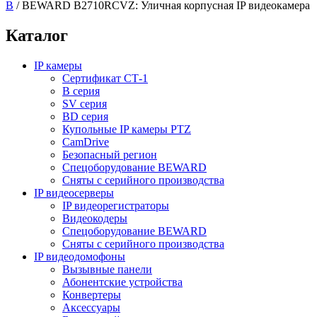
B
/
BEWARD B2710RCVZ: Уличная корпусная IP видеокамера
Каталог
IP камеры
Сертификат СТ-1
B серия
SV серия
BD серия
Купольные IP камеры PTZ
CamDrive
Безопасный регион
Спецоборудование BEWARD
Сняты с серийного производства
IP видеосерверы
IP видеорегистраторы
Видеокодеры
Спецоборудование BEWARD
Сняты с серийного производства
IP видеодомофоны
Вызывные панели
Абонентские устройства
Конвертеры
Аксессуары