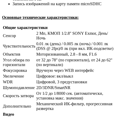
Запись изображений на карту памяти microSDHC
Основные технические характеристики:
Общие характеристики
2 Мп, КМОП 1/2.8'' SONY Exmor, День/
Сенсор
Ночь
0.01 лк (день) / 0.005 лк (ночь) / 0.001 лк
Чувствительность
(DSS @ 2fps)/0 лк (при вкл. ИК-подсветке)
Объектив
Моторизованный, 2.8 - 8 мм, F1.6
Угол обзора по
от 32 до 78° (по горизонтали), от 24 до 62°
горизонтали
(по вертикали)
Фокусировка
Вручную через WEB интерфейс
Увеличение
Цифровое: вкл/выкл
WDR
Цифровой, 3 предустановки
Шумоподавление
2D/3DNR/SmartNR
От 1/2 до 1/8000 сек. (автоматически,
Скорость затвора
установка макс. значения)
Механический ИК-фильтр, прогрессивная
Дополнительно
развертка
Видео