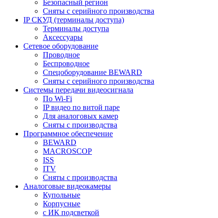
Безопасный регион
Сняты с серийного производства
IP СКУД (терминалы доступа)
Терминалы доступа
Аксессуары
Сетевое оборудование
Проводное
Беспроводное
Спецоборудование BEWARD
Сняты с серийного производства
Системы передачи видеосигнала
По Wi-Fi
IP видео по витой паре
Для аналоговых камер
Сняты с производства
Программное обеспечение
BEWARD
MACROSCOP
ISS
ITV
Сняты с производства
Аналоговые видеокамеры
Купольные
Корпусные
c ИК подсветкой