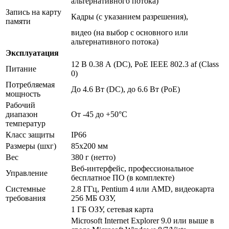
альтернативного потока)
Запись на карту
Кадры (с указанием разрешения),
памяти
видео (на выбор с основного или
альтернативного потока)
Эксплуатация
12 В 0.38 А (DC), PoE IEEE 802.3 af (Class
Питание
0)
Потребляемая
До 4.6 Вт (DC), до 6.6 Вт (PoE)
мощность
Рабочий
диапазон
От -45 до +50°С
температур
Класс защиты
IP66
Размеры (шхг)
85х200 мм
Вес
380 г (нетто)
Веб-интерфейс, профессиональное
Управление
бесплатное ПО (в комплекте)
Системные
2.8 ГГц, Pentium 4 или AMD, видеокарта
требования
256 МБ ОЗУ,
1 ГБ ОЗУ, сетевая карта
Microsoft Internet Explorer 9.0 или выше в