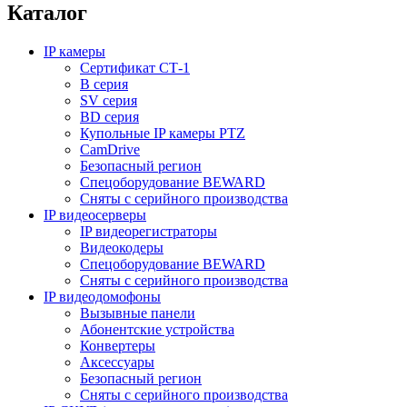
Каталог
IP камеры
Сертификат СТ-1
B серия
SV серия
BD серия
Купольные IP камеры PTZ
CamDrive
Безопасный регион
Спецоборудование BEWARD
Сняты с серийного производства
IP видеосерверы
IP видеорегистраторы
Видеокодеры
Спецоборудование BEWARD
Сняты с серийного производства
IP видеодомофоны
Вызывные панели
Абонентские устройства
Конвертеры
Аксессуары
Безопасный регион
Сняты с серийного производства