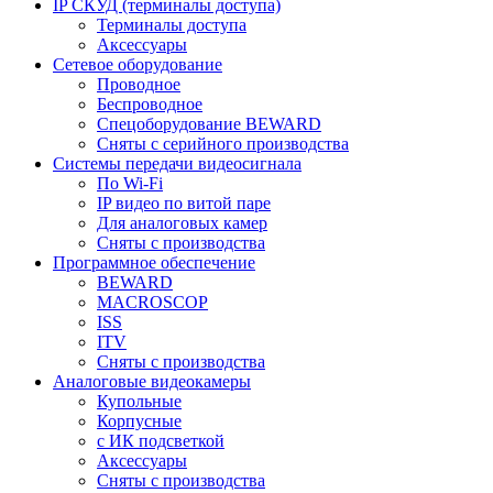
IP СКУД (терминалы доступа)
Терминалы доступа
Аксессуары
Сетевое оборудование
Проводное
Беспроводное
Спецоборудование BEWARD
Сняты с серийного производства
Системы передачи видеосигнала
По Wi-Fi
IP видео по витой паре
Для аналоговых камер
Сняты с производства
Программное обеспечение
BEWARD
MACROSCOP
ISS
ITV
Сняты с производства
Аналоговые видеокамеры
Купольные
Корпусные
c ИК подсветкой
Аксессуары
Сняты с производства