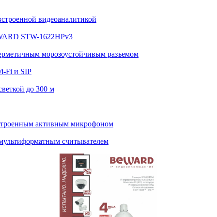
встроенной видеоаналитикой
BEWARD STW-1622HPv3
ерметичным морозоустойчивым разъемом
-Fi и SIP
веткой до 300 м
строенным активным микрофоном
мультиформатным считывателем