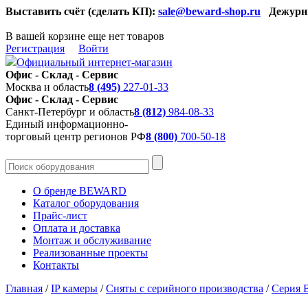
Выставить счёт (сделать КП):
sale@beward-shop.ru
Дежурн
В вашей корзине еще нет товаров
Регистрация
Войти
Официальный интернет-магазин
Офис - Склад - Сервис
Москва и область
8 (495)
227-01-33
Офис - Склад - Сервис
Санкт-Петербург и область
8 (812)
984-08-33
Единый информационно-
торговый центр регионов РФ
8 (800)
700-50-18
О бренде BEWARD
Каталог оборудования
Прайс-лист
Оплата и доставка
Монтаж и обслуживание
Реализованные проекты
Контакты
Главная
/
IP камеры
/
Сняты с серийного производства
/
Серия 