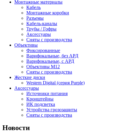
Монтажные материалы
Кабель
Монтажные коробки
Разъемы
Кабель-каналы
Трубы / Гофры
Аксессуары
Сняты с производства
Объективы
Фиксированные
Варифокальные, без АРД
Варифокальные, с АРД
Объективы M12
Сняты с производства
Жесткие диски
Western Digital (серия Purple)
Аксессуары
Источники питания
Кронштейны
ИК подсветка
Устройства грозозащиты
Сняты с производства
Новости