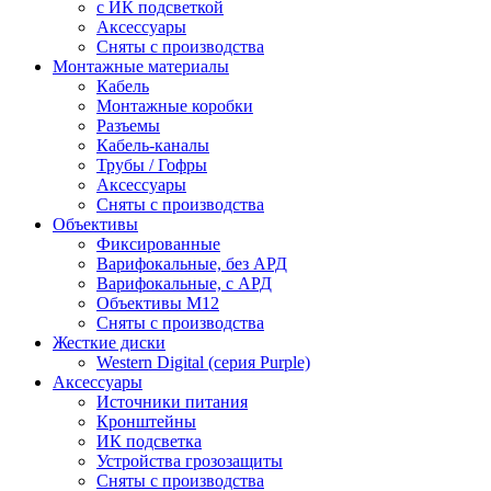
c ИК подсветкой
Аксессуары
Сняты с производства
Монтажные материалы
Кабель
Монтажные коробки
Разъемы
Кабель-каналы
Трубы / Гофры
Аксессуары
Сняты с производства
Объективы
Фиксированные
Варифокальные, без АРД
Варифокальные, с АРД
Объективы M12
Сняты с производства
Жесткие диски
Western Digital (серия Purple)
Аксессуары
Источники питания
Кронштейны
ИК подсветка
Устройства грозозащиты
Сняты с производства