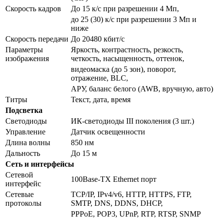
Скорость кадров
До 15 к/с при разрешении 4 Мп,
до 25 (30) к/с при разрешении 3 Мп и
ниже
Скорость передачи
До 20480 кбит/с
Параметры
Яркость, контрастность, резкость,
изображения
четкость, насыщенность, оттенок,
видеомаска (до 5 зон), поворот,
отражение, BLC,
АРУ, баланс белого (AWB, вручную, авто)
Титры
Текст, дата, время
Подсветка
Светодиоды
ИК-светодиоды III поколения (3 шт.)
Управление
Датчик освещенности
Длина волны
850 нм
Дальность
До 15 м
Сеть и интерфейсы
Сетевой
100Base-TX Ethernet порт
интерфейс
Сетевые
TCP/IP, IPv4/v6, HTTP, HTTPS, FTP,
протоколы
SMTP, DNS, DDNS, DHCP,
PPPoE, POP3, UPnP, RTP, RTSP, SNMP