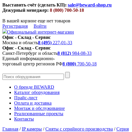
Выставить счёт (сделать КП):
sale@beward-shop.ru
Дежурный менеджер:
8 (800) 700-50-18
В вашей корзине еще нет товаров
Регистрация
Войти
Официальный интернет-магазин
Офис - Склад - Сервис
Москва и область
8 (495)
227-01-33
Офис - Склад - Сервис
Санкт-Петербург и область
8 (812)
984-08-33
Единый информационно-
торговый центр регионов РФ
8 (800)
700-50-18
О бренде BEWARD
Каталог оборудования
Прайс-лист
Оплата и доставка
Монтаж и обслуживание
Реализованные проекты
Контакты
Главная
/
IP камеры
/
Сняты с серийного производства
/
Серия