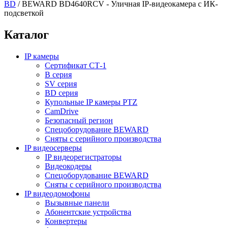
BD
/
BEWARD BD4640RCV - Уличная IP-видеокамера с ИК-
подсветкой
Каталог
IP камеры
Сертификат СТ-1
B серия
SV серия
BD серия
Купольные IP камеры PTZ
CamDrive
Безопасный регион
Спецоборудование BEWARD
Сняты с серийного производства
IP видеосерверы
IP видеорегистраторы
Видеокодеры
Спецоборудование BEWARD
Сняты с серийного производства
IP видеодомофоны
Вызывные панели
Абонентские устройства
Конвертеры