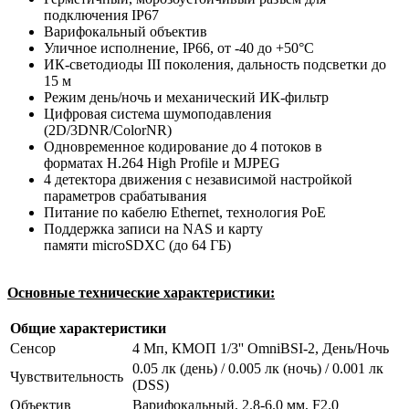
подключения IP67
Варифокальный объектив
Уличное исполнение, IP66, от -40 до +50°C
ИК-светодиоды III поколения, дальность подсветки до
15 м
Режим день/ночь и механический ИК-фильтр
Цифровая система шумоподавления
(2D/3DNR/ColorNR)
Одновременное кодирование до 4 потоков в
форматах Н.264 High Profile и MJPEG
4 детектора движения с независимой настройкой
параметров срабатывания
Питание по кабелю Ethernet, технология PoE
Поддержка записи на NAS и карту
памяти microSDXC (до 64 ГБ)
Основные технические характеристики:
Общие характеристики
Сенсор
4 Мп, КМОП 1/3'' OmniBSI-2, День/Ночь
0.05 лк (день) / 0.005 лк (ночь) / 0.001 лк
Чувствительность
(DSS)
Объектив
Варифокальный, 2.8-6.0 мм, F2.0