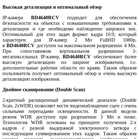
Высокая детализация и оптимальный обзор
IP-камера
BD4640RCV
подходит для обеспечения
безопасности на объектах с повышенными требованиями к
детализации и где необходимо наблюдение широких зон.
Оптимальный для этих задач формат кадра 16:9, который
характерен для IP-камер 2 Мп FullHD 1080p,
в
BD4640RCV
доступен на максимальном разрешении 4 Мп.
При сопоставимом вертикальном разрешении 3-
мегапиксельных IP-камер,
BD4640RCV
обеспечивает более
высокую детализацию по ширине изображения, т.е.
дополнительные рабочие области по краям. Таким образом
пользователь получает оптимальный обзор и очень высокую
детализацию изображения.
Двойное сканирование (Double Scan)
2-кратный расширенный динамический диапазон (Double
Scan, 2xWDR) позволяет вести видеонаблюдение сцен с очень
сильными перепадами освещенности. В данной модели
режим WDR доступен при разрешении 3 Мп и ниже.
Технология WDR основана на принципе получения 2-х
кадров с разной выдержкой электронного затвора с
последующим суммированием этих кадров. Таким образом