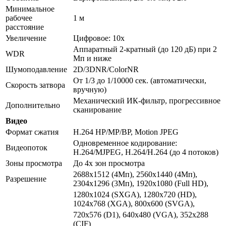
Минимальное
рабочее
1 м
расстояние
Увеличение
Цифровое: 10х
Аппаратный 2-кратный (до 120 дБ) при 2
WDR
Мп и ниже
Шумоподавление
2D/3DNR/ColorNR
От 1/3 до 1/10000 сек. (автоматически,
Скорость затвора
вручную)
Механический ИК-фильтр, прогрессивное
Дополнительно
сканирование
Видео
Формат сжатия
H.264 HP/MP/BP, Motion JPEG
Одновременное кодирование:
Видеопоток
Н.264/MJPEG, H.264/H.264 (до 4 потоков)
Зоны просмотра
До 4х зон просмотра
2688x1512 (4Мп), 2560x1440 (4Мп),
Разрешение
2304x1296 (3Мп), 1920x1080 (Full HD),
1280x1024 (SXGA), 1280x720 (HD),
1024х768 (XGA), 800x600 (SVGA),
720x576 (D1), 640x480 (VGA), 352х288
(CIF)