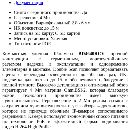
Документация
Снято с серийного производства: Да
Разрешение: 4 Мп
Объектив: Вариофокальный 2.8 - 6 мм
ИК подсветка: до 15 м
Запись на SD карту: С SD картой
Место установки: Уличная
Тип питания: POE
Компактная уличная IP-камера
BD4640RCV
прочной
конструкции с герметичным, морозоустойчивым
разъемом надежна в эксплуатации и одновременно
элементарна в монтаже. Double Scan позволяет обрабатывать
сцены с перепадом освещенности до 50 тыс. раз, ИК-
подсветка дальностью до 15 м обеспечивает наблюдение в
полной темноте. Высокую детализацию и оптимальный обзор
гарантирует 4 Мп матрица OmniBSI-2, которая благодаря
новой технологии производства имеет высокую
чувствительность. Переключение в 2 Мп режим съемки с
сохранением чувствительности и угла обзора – достоинство,
которое не присуще обычным IP-камерам сопоставимого
разрешения. Камера использует экономичный способ питания
по технологии PoE и эффективный формат кодирования
видео Н.264 High Profile.