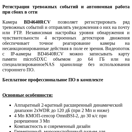
Регистрация тревожных событий и автономная работа
при сбоях в сети
Камера
BD4640RCV
позволяет регистрировать ряд
тревожных событий и отправлять уведомления о них на почту
или FTP. Независимая настройка уровня обнаружения и
чувствительности 4 встроенных детекторов движения
обеспечивает точное реагирование камеры на
несанкционированные действия в поле ее зрения. Видеопоток
с IP-камеры BD4640RCV можно записывать карту
памяти microSDXC объемом до 64 ГБ или на
специализированноеNAS хранилище без использования
стороннего ПО.
Бесплатное профессиональное ПО в комплекте
Основные особенности:
Аппаратный 2-кратный расширенный динамический
диапазон 2xWDR до 120 дБ (при 2 Мп и ниже)
4 Мп КМОП-сенсор OmniBSI-2, до 30 к/с при
разрешении 3 Мп
Компактность и современный дизайн
Герметичный, морозоустойчивый разъем для