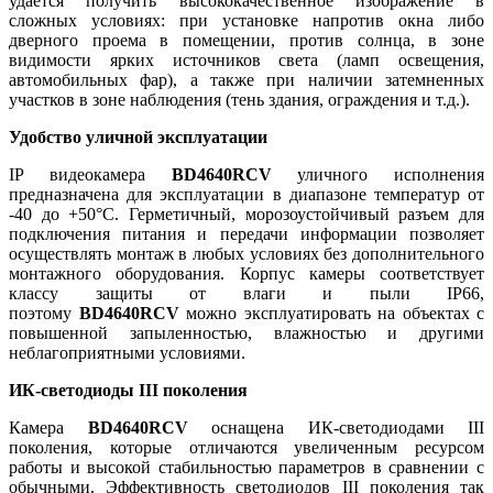
удается получить высококачественное изображение в
сложных условиях: при установке напротив окна либо
дверного проема в помещении, против солнца, в зоне
видимости ярких источников света (ламп освещения,
автомобильных фар), а также при наличии затемненных
участков в зоне наблюдения (тень здания, ограждения и т.д.).
Удобство уличной эксплуатации
IP видеокамера
BD4640RCV
уличного исполнения
предназначена для эксплуатации в диапазоне температур от
-40 до +50°C. Герметичный, морозоустойчивый разъем для
подключения питания и передачи информации позволяет
осуществлять монтаж в любых условиях без дополнительного
монтажного оборудования. Корпус камеры соответствует
классу защиты от влаги и пыли IP66,
поэтому
BD4640RCV
можно эксплуатировать на объектах с
повышенной запыленностью, влажностью и другими
неблагоприятными условиями.
ИК-светодиоды III поколения
Камера
BD4640RCV
оснащена ИК-светодиодами III
поколения, которые отличаются увеличенным ресурсом
работы и высокой стабильностью параметров в сравнении с
обычными. Эффективность светодиодов III поколения так