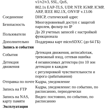
v1/v2/v3, SSL, QoS,
802.1x EAP-TLS, UDP, NTP, IGMP, ICMP,
ARP, IEEE 802.1X, ONVIF v.13.06
Соединение
DHCP, статический адрес
Многоуровневый доступ с защитой
Безопасность
паролем, фильтр по IP
До 20 учетных записей с настройкой
Пользователи
функционала
Дополнительно
Поддержка карт microSDXC (до 64 ГБ)
Запись и события
Детекция движения, антисаботаж,
События
тревожный вход, сетевая ошибка
Детекция
4 независимых детектора (по 10 зон
движения
детекции в каждом
с регулировкой чувствительности и
порога срабатывания)
Отправка по почте
Кадры, уведомление
Кадры, уведомление: по событию, по
Запись на FTP
расписанию, периодически
Запись на NAS,
Видео: постоянно, по событию, по
карту памяти
расписанию
Эксплуатация