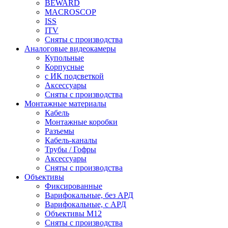
BEWARD
MACROSCOP
ISS
ITV
Сняты с производства
Аналоговые видеокамеры
Купольные
Корпусные
c ИК подсветкой
Аксессуары
Сняты с производства
Монтажные материалы
Кабель
Монтажные коробки
Разъемы
Кабель-каналы
Трубы / Гофры
Аксессуары
Сняты с производства
Объективы
Фиксированные
Варифокальные, без АРД
Варифокальные, с АРД
Объективы M12
Сняты с производства