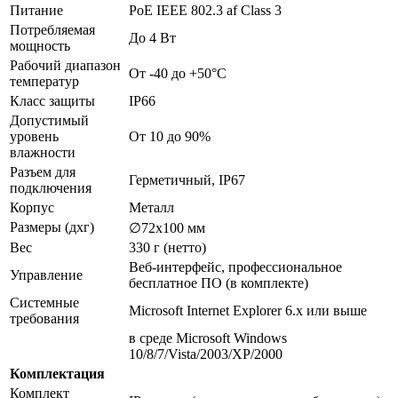
Питание
PoE IEEE 802.3 af Class 3
Потребляемая
До 4 Вт
мощность
Рабочий диапазон
От -40 до +50°С
температур
Класс защиты
IP66
Допустимый
уровень
От 10 до 90%
влажности
Разъем для
Герметичный, IP67
подключения
Корпус
Металл
Размеры (дхг)
∅72х100 мм
Вес
330 г (нетто)
Веб-интерфейс, профессиональное
Управление
бесплатное ПО (в комплекте)
Системные
Microsoft Internet Explorer 6.x или выше
требования
в среде Microsoft Windows
10/8/7/Vista/2003/XP/2000
Комплектация
Комплект