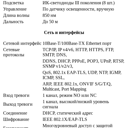
Подсветка
ИК-светодиоды III поколения (8 шт.)
Управление
По датчику освещенности, вручную
Длина волны
850 нм
Дальность
До 50 м
Сеть и интерфейсы
Сетевой интерфейс
10Base-T/100Base-TX Ethernet порт
Сетевые
TCP/IP, IP v4/v6, HTTP, HTTPS, FTP,
протоколы
SMTP, DNS,
DDNS, DHCP, PPPoE, POP3, UPnP, RTSP,
SNMP v1/v2/v3,
QoS, 802.1x EAP-TLS, UDP, NTP, IGMP,
ICMP, SSL,
ARP, IEEE 802.1x, ONVIF S/G/T/Q,
Multicast, Port Mapping
Вход тревоги
1 канал, режим NO или NC
1 канал, высокий/низкий уровень
Выход тревоги
сигнала
Соединение
DHCP, статический адрес
Шифрование
IEEE 802.1X/EAP-TLS
Многоуровневый доступ с защитой