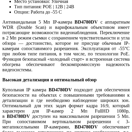
Место установки: Уличная
Тип питания: POE | 12В | 24В
Опции: Работа до -55 C
Антивандальная 5 Мп IP-камера
BD4780DV
с аппаратным
WDR (Double Scan) и варифокальным объективом имеет
потрясающие возможности видеонаблюдения. Переключение
в 2 Мп режим съемки с сохранением чувствительности и угла
обзора — достоинство, которое не присуще обычным IP-
камерам сопоставимого разрешения. Эксплуатация от -55°C
при любом типе питания, в том числе, по технологии PoE.
Функция безопасный «холодный старт» и встроенная система
обогрева обеспечивают бескомпромиссную надежность
видеосистемы.
Высокая детализация и оптимальный обзор
Купольная IP камера
BD4780DV
подходит для обеспечения
безопасности на объектах с повышенными требованиями к
детализации и где необходимо наблюдение широких зон.
Оптимальный для этих задач формат кадра 16:9, который
характерен для IP-камер 2 Мп FullHD 1080p,
в
BD4780DV
доступен на максимальном разрешении 5 Мп.
При сопоставимом вертикальном разрешении с 3-
мегапиксельными IP-камерами,
BD4780DV
обеспечивает