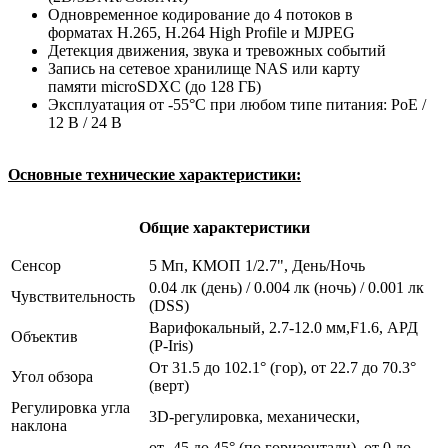
Одновременное кодирование до 4 потоков в
форматах H.265, Н.264 High Profile и MJPEG
Детекция движения, звука и тревожных событий
Запись на сетевое хранилище NAS или карту
памяти microSDXC (до 128 ГБ)
Эксплуатация от -55°C при любом типе питания: PoE /
12 В / 24 В
Основные технические характеристики:
Общие характеристики
Сенсор
5 Мп, КМОП 1/2.7", День/Ночь
0.04 лк (день) / 0.004 лк (ночь) / 0.001 лк
Чувствительность
(DSS)
Варифокальный, 2.7-12.0 мм,F1.6, АРД
Объектив
(P-Iris)
От 31.5 до 102.1° (гор), от 22.7 до 70.3°
Угол обзора
(верт)
Регулировка угла
3D-регулировка, механически,
наклона
от -45 до 45° (по горизонтали), от 0 до