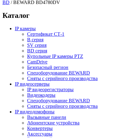
BD
/
BEWARD BD4780DV
Каталог
IP камеры
Сертификат СТ-1
B серия
SV серия
BD серия
Купольные IP камеры PTZ
CamDrive
Безопасный регион
Спецоборудование BEWARD
Сняты с серийного производства
IP видеосерверы
IP видеорегистраторы
Видеокодеры
Спецоборудование BEWARD
Сняты с серийного производства
IP видеодомофоны
Вызывные панели
Абонентские устройства
Конвертеры
Аксессуары