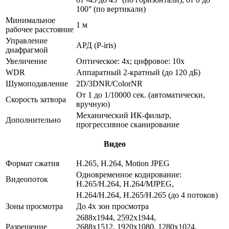
100° (по вертикали)
Минимальное
1 м
рабочее расстояние
Управление
АРД (P-iris)
диафрагмой
Увеличение
Оптическое: 4х; цифровое: 10х
WDR
Аппаратный 2-кратный (до 120 дБ)
Шумоподавление
2D/3DNR/ColorNR
От 1 до 1/10000 сек. (автоматически,
Скорость затвора
вручную)
Механический ИК-фильтр,
Дополнительно
прогрессивное сканирование
Видео
Формат сжатия
H.265, H.264, Motion JPEG
Одновременное кодирование:
Видеопоток
H.265/H.264, Н.264/MJPEG,
H.264/H.264, H.265/H.265 (до 4 потоков)
Зоны просмотра
До 4х зон просмотра
2688x1944, 2592x1944,
Разрешение
2688x1512, 1920x1080, 1280x1024,