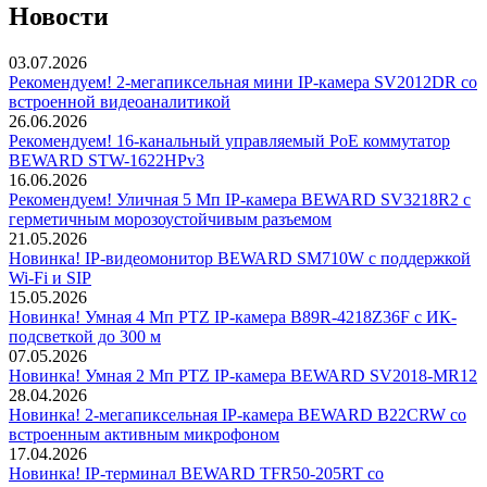
Новости
03.07.2026
Рекомендуем! 2-мегапиксельная мини IP-камера SV2012DR со
встроенной видеоаналитикой
26.06.2026
Рекомендуем! 16-канальный управляемый PoE коммутатор
BEWARD STW-1622HPv3
16.06.2026
Рекомендуем! Уличная 5 Мп IP-камера BEWARD SV3218R2 с
герметичным морозоустойчивым разъемом
21.05.2026
Новинка! IP-видеомонитор BEWARD SM710W с поддержкой
Wi-Fi и SIP
15.05.2026
Новинка! Умная 4 Мп PTZ IP-камера B89R-4218Z36F с ИК-
подсветкой до 300 м
07.05.2026
Новинка! Умная 2 Мп PTZ IP-камера BEWARD SV2018-MR12
28.04.2026
Новинка! 2-мегапиксельная IP-камера BEWARD B22CRW со
встроенным активным микрофоном
17.04.2026
Новинка! IP-терминал BEWARD TFR50-205RT со