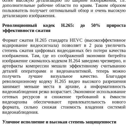
более высокую детализацию по ширине изображения, т.е.
дополнительные рабочие области по краям. Таким образом
пользователь получает оптимальный обзор и очень высокую
детализацию изображения.
Революционный кодек H.265: до 50% прироста
эффективности сжатия
Формат сжатия H.265 стандарта HEVC (высокоэффективное
кодирование видеосигнала) позволяет в 2 раза увеличить
степень сжатия цифровых видеоданных без потери качества
изображения. Там, где из соображений экономии битрейта
изображение сжималось кодеком Н.264 заведомо чрезмерно, и
артефакты компрессии мешали эффективному считыванию
деталей операторами и видеоаналитикой, теперь можно
получить лучшее визуальное качество. Благодаря
революционному кодеку H.265 видео высокого разрешения
занимает меньше места в архиве, а информативность
видеонаблюдения резко возрастает. Экономное использование
сетевых ресурсов и снижение требований к ёмкости
видеоархива обеспечивают привлекательность нового
формата, сильно снижая стоимость владения системой
видеонаблюдения.
Уличное исполнение и высокая степень защищенности