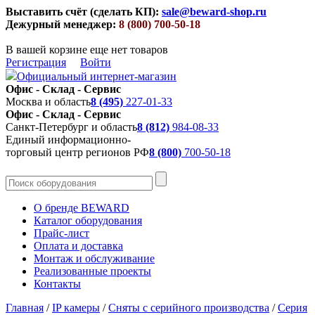
Выставить счёт (сделать КП):
sale@beward-shop.ru
Дежурный менеджер:
8 (800) 700-50-18
В вашей корзине еще нет товаров
Регистрация
Войти
Официальный интернет-магазин
Офис - Склад - Сервис
Москва и область
8 (495)
227-01-33
Офис - Склад - Сервис
Санкт-Петербург и область
8 (812)
984-08-33
Единый информационно-
торговый центр регионов РФ
8 (800)
700-50-18
О бренде BEWARD
Каталог оборудования
Прайс-лист
Оплата и доставка
Монтаж и обслуживание
Реализованные проекты
Контакты
Главная
/
IP камеры
/
Сняты с серийного производства
/
Серия