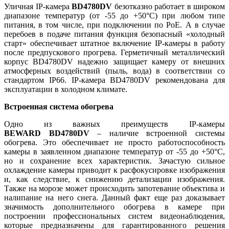
Уличная IP-камера
BD4780DV
безотказно работает в широком
диапазоне температур (от -55 до +50°C) при любом типе
питания, в том числе, при подключении по PoE. А в случае
перебоев в подаче питания функция безопасный «холодный
старт» обеспечивает штатное включение IP-камеры в работу
после предпускового прогрева. Герметичный металлический
корпус BD4780DV надежно защищает камеру от внешних
атмосферных воздействий (пыль, вода) в соответствии со
стандартом IP66. IP-камера BD4780DV рекомендована для
эксплуатации в холодном климате.
Встроенная система обогрева
Одно из важных преимуществ IP-камеры
BEWARD BD4780DV
– наличие встроенной системы
обогрева. Это обеспечивает не просто работоспособность
камеры в заявленном диапазоне температур от -55 до +50°С,
но и сохранение всех характеристик. Зачастую сильное
охлаждение камеры приводит к расфокусировке изображения
и, как следствие, к снижению детализации изображения.
Также на морозе может происходить запотевание объектива и
налипание на него снега. Данный факт еще раз доказывает
значимость дополнительного обогрева в камере при
построении профессиональных систем видеонаблюдения,
которые предназначены для гарантированного решения