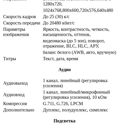
1280x720,
1024х768,800x600,720x576,640x480
Скорость кадров
До 25 (30) к/с
Скорость передачи
До 20480 кбит/с
Параметры
Яркость, контрастность, четкость,
изображения
насыщенность, оттенок,
видеомаска (до 5 зон), поворот,
отражение, BLC, HLC, АРУ,
баланс белого (AWB, авто, вручную)
Титры
Текст, дата, время
Аудио
1 канал, линейный (регулировка
Аудиовыход
усиления)
1 канал, линейный/микрофонный
Аудиовход
(регулировка усиления), 10 кОм
Компрессия
G.711, G.726, LPCM
Дополнительно
Дуплекс, полудуплекс, симплекс
Подсветка