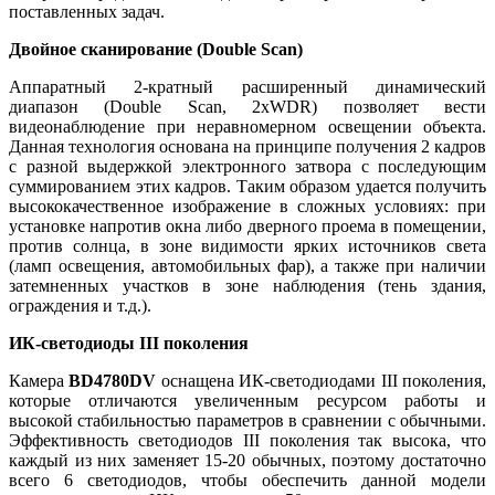
поставленных задач.
Двойное сканирование (Double Scan)
Аппаратный 2-кратный расширенный динамический
диапазон (Double Scan, 2xWDR) позволяет вести
видеонаблюдение при неравномерном освещении объекта.
Данная технология основана на принципе получения 2 кадров
с разной выдержкой электронного затвора с последующим
суммированием этих кадров. Таким образом удается получить
высококачественное изображение в сложных условиях: при
установке напротив окна либо дверного проема в помещении,
против солнца, в зоне видимости ярких источников света
(ламп освещения, автомобильных фар), а также при наличии
затемненных участков в зоне наблюдения (тень здания,
ограждения и т.д.).
ИК-светодиоды III поколения
Камера
BD4780DV
оснащена ИК-светодиодами III поколения,
которые отличаются увеличенным ресурсом работы и
высокой стабильностью параметров в сравнении с обычными.
Эффективность светодиодов III поколения так высока, что
каждый из них заменяет 15-20 обычных, поэтому достаточно
всего 6 светодиодов, чтобы обеспечить данной модели