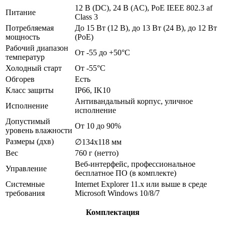
12 В (DC), 24 В (AC), PoE IEEE 802.3 af
Питание
Class 3
Потребляемая
До 15 Вт (12 В), до 13 Вт (24 В), до 12 Вт
мощность
(PoE)
Рабочий диапазон
От -55 до +50°С
температур
Холодный старт
От -55°С
Обгорев
Есть
Класс защиты
IP66, IK10
Антивандальный корпус, уличное
Исполнение
исполнение
Допустимый
От 10 до 90%
уровень влажности
Размеры (дхв)
∅134х118 мм
Вес
760 г (нетто)
Веб-интерфейс, профессиональное
Управление
бесплатное ПО (в комплекте)
Системные
Internet Explorer 11.х или выше в среде
требования
Microsoft Windows 10/8/7
Комплектация