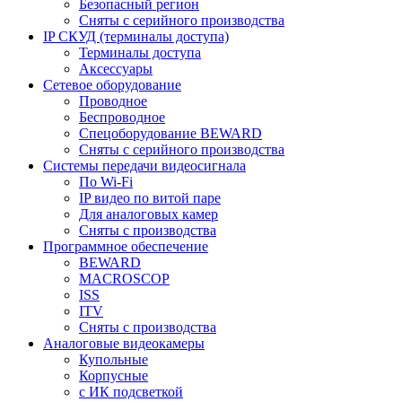
Безопасный регион
Сняты с серийного производства
IP СКУД (терминалы доступа)
Терминалы доступа
Аксессуары
Сетевое оборудование
Проводное
Беспроводное
Спецоборудование BEWARD
Сняты с серийного производства
Системы передачи видеосигнала
По Wi-Fi
IP видео по витой паре
Для аналоговых камер
Сняты с производства
Программное обеспечение
BEWARD
MACROSCOP
ISS
ITV
Сняты с производства
Аналоговые видеокамеры
Купольные
Корпусные
c ИК подсветкой