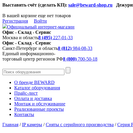
Выставить счёт (сделать КП):
sale@beward-shop.ru
Дежурн
В вашей корзине еще нет товаров
Регистрация
Войти
Официальный интернет-магазин
Офис - Склад - Сервис
Москва и область
8 (495)
227-01-33
Офис - Склад - Сервис
Санкт-Петербург и область
8 (812)
984-08-33
Единый информационно-
торговый центр регионов РФ
8 (800)
700-50-18
О бренде BEWARD
Каталог оборудования
Прайс-лист
Оплата и доставка
Монтаж и обслуживание
Реализованные проекты
Контакты
Главная
/
IP камеры
/
Сняты с серийного производства
/
Серия 