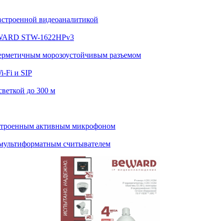
встроенной видеоаналитикой
BEWARD STW-1622HPv3
ерметичным морозоустойчивым разъемом
-Fi и SIP
веткой до 300 м
строенным активным микрофоном
мультиформатным считывателем