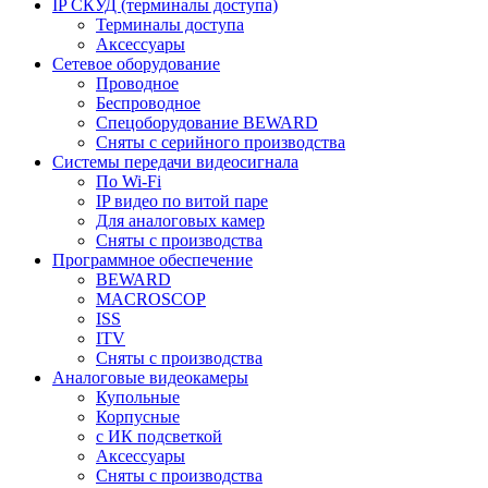
IP СКУД (терминалы доступа)
Терминалы доступа
Аксессуары
Сетевое оборудование
Проводное
Беспроводное
Спецоборудование BEWARD
Сняты с серийного производства
Системы передачи видеосигнала
По Wi-Fi
IP видео по витой паре
Для аналоговых камер
Сняты с производства
Программное обеспечение
BEWARD
MACROSCOP
ISS
ITV
Сняты с производства
Аналоговые видеокамеры
Купольные
Корпусные
c ИК подсветкой
Аксессуары
Сняты с производства