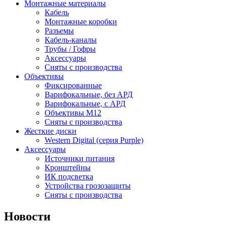
Монтажные материалы
Кабель
Монтажные коробки
Разъемы
Кабель-каналы
Трубы / Гофры
Аксессуары
Сняты с производства
Объективы
Фиксированные
Варифокальные, без АРД
Варифокальные, с АРД
Объективы M12
Сняты с производства
Жесткие диски
Western Digital (серия Purple)
Аксессуары
Источники питания
Кронштейны
ИК подсветка
Устройства грозозащиты
Сняты с производства
Новости