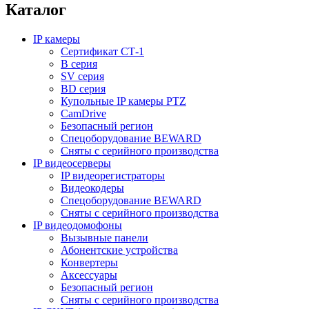
Каталог
IP камеры
Сертификат СТ-1
B серия
SV серия
BD серия
Купольные IP камеры PTZ
CamDrive
Безопасный регион
Спецоборудование BEWARD
Сняты с серийного производства
IP видеосерверы
IP видеорегистраторы
Видеокодеры
Спецоборудование BEWARD
Сняты с серийного производства
IP видеодомофоны
Вызывные панели
Абонентские устройства
Конвертеры
Аксессуары
Безопасный регион
Сняты с серийного производства