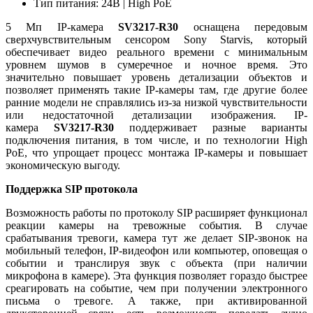
Тип питания: 24В | High PoE
5 Мп IP-камера
SV3217-R30
оснащена передовым
сверхчувствительным сенсором Sony Starvis, который
обеспечивает видео реального времени с минимальным
уровнем шумов в сумеречное и ночное время. Это
значительно повышает уровень детализации объектов и
позволяет применять такие IP-камеры там, где другие более
ранние модели не справлялись из-за низкой чувствительности
или недостаточной детализации изображения. IP-
камера
SV3217-R30
поддерживает разные варианты
подключения питания, в том числе, и по технологии High
PoE, что упрощает процесс монтажа IP-камеры и повышает
экономическую выгоду.
Поддержка SIP протокола
Возможность работы по протоколу SIP расширяет функционал
реакции камеры на тревожные события. В случае
срабатывания тревоги, камера тут же делает SIP-звонок на
мобильный телефон, IP-видеофон или компьютер, оповещая о
событии и транслируя звук с объекта (при наличии
микрофона в камере). Эта функция позволяет гораздо быстрее
среагировать на событие, чем при получении электронного
письма о тревоге. А также, при активированной