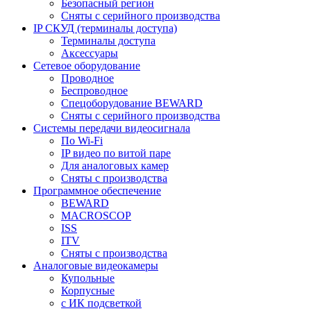
Безопасный регион
Сняты с серийного производства
IP СКУД (терминалы доступа)
Терминалы доступа
Аксессуары
Сетевое оборудование
Проводное
Беспроводное
Спецоборудование BEWARD
Сняты с серийного производства
Системы передачи видеосигнала
По Wi-Fi
IP видео по витой паре
Для аналоговых камер
Сняты с производства
Программное обеспечение
BEWARD
MACROSCOP
ISS
ITV
Сняты с производства
Аналоговые видеокамеры
Купольные
Корпусные
c ИК подсветкой