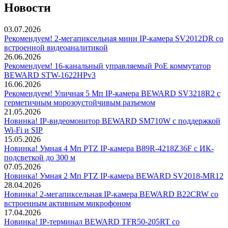
Новости
03.07.2026
Рекомендуем! 2-мегапиксельная мини IP-камера SV2012DR со
встроенной видеоаналитикой
26.06.2026
Рекомендуем! 16-канальный управляемый PoE коммутатор
BEWARD STW-1622HPv3
16.06.2026
Рекомендуем! Уличная 5 Мп IP-камера BEWARD SV3218R2 с
герметичным морозоустойчивым разъемом
21.05.2026
Новинка! IP-видеомонитор BEWARD SM710W с поддержкой
Wi-Fi и SIP
15.05.2026
Новинка! Умная 4 Мп PTZ IP-камера B89R-4218Z36F с ИК-
подсветкой до 300 м
07.05.2026
Новинка! Умная 2 Мп PTZ IP-камера BEWARD SV2018-MR12
28.04.2026
Новинка! 2-мегапиксельная IP-камера BEWARD B22CRW со
встроенным активным микрофоном
17.04.2026
Новинка! IP-терминал BEWARD TFR50-205RT со