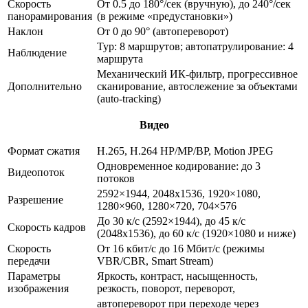
Скорость
От 0.5 до 180°/сек (вручную), до 240°/сек
панорамирования
(в режиме «предустановки»)
Наклон
От 0 до 90° (автопереворот)
Тур: 8 маршрутов; автопатрулирование: 4
Наблюдение
маршрута
Механический ИК-фильтр, прогрессивное
Дополнительно
сканирование, автослежение за объектами
(auto-tracking)
Видео
Формат сжатия
H.265, H.264 HP/MP/BP, Motion JPEG
Одновременное кодирование: до 3
Видеопоток
потоков
2592×1944, 2048х1536, 1920×1080,
Разрешение
1280×960, 1280×720, 704×576
До 30 к/с (2592×1944), до 45 к/с
Скорость кадров
(2048х1536), до 60 к/с (1920×1080 и ниже)
Скорость
От 16 кбит/с до 16 Мбит/с (режимы
передачи
VBR/CBR, Smart Stream)
Параметры
Яркость, контраст, насыщенность,
изображения
резкость, поворот, переворот,
автопереворот при переходе через