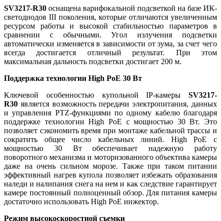
SV3217-R30
оснащена варифокальной подсветкой на базе ИК-
светодиодов III поколения, которые отличаются увеличенным
ресурсом работы и высокой стабильностью параметров в
сравнении с обычными. Угол излучения подсветки
автоматически изменяется в зависимости от зума, за счет чего
всегда достигается отличный результат. При этом
максимальная дальность подсветки достигает 200 м.
Поддержка технологии High PoE 30 Вт
Ключевой особенностью купольной IP-камеры
SV3217-
R30
является возможность передачи электропитания, данных
и управления PTZ-функциями по одному кабелю благодаря
поддержке технологии High PoE c мощностью 30 Вт. Это
позволяет сэкономить время при монтаже кабельной трассы и
сократить общее число кабельных линий. High PoE с
мощностью 30 Вт обеспечивает надежную работу
поворотного механизма и моторизованного объектива камеры
даже на очень сильном морозе. Также при таком питании
эффективный нагрев купола позволяет избежать образования
наледи и налипания снега на нем и как следствие гарантирует
камере постоянный полноценный обзор. Для питания камеры
достаточно использовать High PoE инжектор.
Режим высокоскоростной съемки