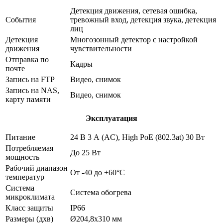
Детекция движения, сетевая ошибка,
События
тревожный вход, детекция звука, детекция
лиц
Детекция
Многозонный детектор с настройкой
движения
чувствительности
Отправка по
Кадры
почте
Запись на FTP
Видео, снимок
Запись на NAS,
Видео, снимок
карту памяти
Эксплуатация
Питание
24 В 3 А (AC), High PoE (802.3at) 30 Вт
Потребляемая
До 25 Вт
мощность
Рабочий диапазон
От -40 до +60°С
температур
Система
Система обогрева
микроклимата
Класс защиты
IP66
Размеры (дхв)
Ø204,8х310 мм