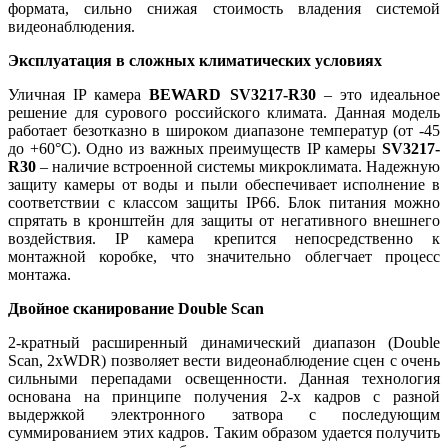
формата, сильно снижая стоимость владения системой
видеонаблюдения.
Эксплуатация в сложных климатических условиях
Уличная IP камера
BEWARD SV3217-R30
– это идеальное
решение для сурового российского климата. Данная модель
работает безотказно в широком диапазоне температур (от -45
до +60°C). Одно из важных преимуществ IP камеры
SV3217-
R30
– наличие встроенной системы микроклимата. Надежную
защиту камеры от воды и пыли обеспечивает исполнение в
соответствии с классом защиты IP66. Блок питания можно
спрятать в кронштейн для защиты от негативного внешнего
воздействия. IP камера крепится непосредственно к
монтажной коробке, что значительно облегчает процесс
монтажа.
Двойное сканирование Double Scan
2-кратный расширенный динамический диапазон (Double
Scan, 2xWDR) позволяет вести видеонаблюдение сцен с очень
сильными перепадами освещенности. Данная технология
основана на принципе получения 2-х кадров с разной
выдержкой электронного затвора с последующим
суммированием этих кадров. Таким образом удается получить