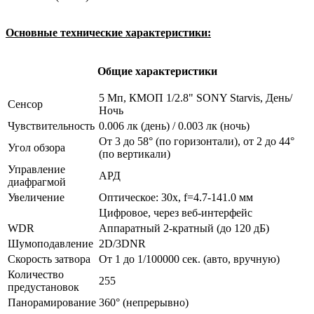
Основные технические характеристики:
Общие характеристики
5 Мп, КМОП 1/2.8" SONY Starvis, День/
Сенсор
Ночь
Чувствительность
0.006 лк (день) / 0.003 лк (ночь)
От 3 до 58° (по горизонтали), от 2 до 44°
Угол обзора
(по вертикали)
Управление
АРД
диафрагмой
Увеличение
Оптическое: 30х, f=4.7-141.0 мм
Цифровое, через веб-интерфейс
WDR
Аппаратный 2-кратный (до 120 дБ)
Шумоподавление
2D/3DNR
Скорость затвора
От 1 до 1/100000 сек. (авто, вручную)
Количество
255
предустановок
Панорамирование
360° (непрерывно)