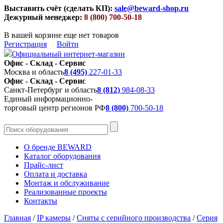
Выставить счёт (сделать КП):
sale@beward-shop.ru
Дежурный менеджер:
8 (800) 700-50-18
В вашей корзине еще нет товаров
Регистрация
Войти
Официальный интернет-магазин
Офис - Склад - Сервис
Москва и область
8 (495)
227-01-33
Офис - Склад - Сервис
Санкт-Петербург и область
8 (812)
984-08-33
Единый информационно-
торговый центр регионов РФ
8 (800)
700-50-18
О бренде BEWARD
Каталог оборудования
Прайс-лист
Оплата и доставка
Монтаж и обслуживание
Реализованные проекты
Контакты
Главная
/
IP камеры
/
Сняты с серийного производства
/
Серия