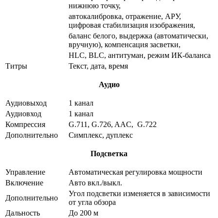
нижнюю точку,
автокалибровка, отражение, АРУ,
цифровая стабилизация изображения,
баланс белого, выдержка (автоматически,
вручную), компенсация засветки,
HLC, BLC, антитуман, режим ИК-баланса
Титры
Текст, дата, время
Аудио
Аудиовыход
1 канал
Аудиовход
1 канал
Компрессия
G.711, G.726, AAC, G.722
Дополнительно
Симплекс, дуплекс
Подсветка
Управление
Автоматическая регулировка мощности
Включение
Авто вкл./выкл.
Угол подсветки изменяется в зависимости
Дополнительно
от угла обзора
Дальность
До 200 м