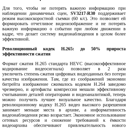
Для того, чтобы не потерять важную информацию при
наблюдении динамичных сцен,
SV3217-R30
поддерживает
режим высокоскоростной съемки (60 к/с). Это позволяет ей
формировать отчетливое видеоизображение и не потерять
важную информацию о событии при любом движении в
кадре, что делает систему видеонаблюдения в целом более
эффективной.
Революционный кодек H.265: до 50% прироста
эффективности сжатия
Формат сжатия H.265 стандарта HEVC (высокоэффективное
кодирование видеосигнала) позволяет в 2 раза
увеличить степень сжатия цифровых видеоданных без потери
качества изображения. Там, где из соображений экономии
битрейта изображение сжималось кодеком Н.264 заведомо
чрезмерно, и артефакты компрессии мешали эффективному
считыванию деталей операторами и видеоаналитикой, теперь
можно получить лучшее визуальное качество. Благодаря
революционному кодеку H.265 видео высокого разрешения
занимает меньше места в архиве, а информативность
видеонаблюдения резко возрастает. Экономное использование
сетевых ресурсов и снижение требований к ёмкости
видеоархива обеспечивают привлекательность нового