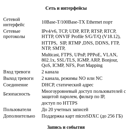
Сеть и интерфейсы
Сетевой
10Base-T/100Base-TX Ethernet порт
интерфейс
Сетевые
IPv4/v6, TCP, UDP, RTP, RTSP, RTCP,
протоколы
HTTP, ONVIF Profile S/G/T/Q (V18.12),
HTTPS, SIP, RTMP ,DNS, DDNS, FTP,
NTP, SMTP,
Multicast, FTPS, UPnP, PPPoE, VLAN,
802.1x, SSL/TLS, IGMP, ARP, Bonjour,
QoS, ICMP, NFS, Port Mapping
Вход тревоги
2 канала
Выход тревоги
2 канала, режимы NO или NC
Соединение
DHCP, статический адрес
Многоуровневый доступ пользователей с
Безопасность
защитой паролем, фильтр по IP,
доступ по HTTPS
Пользователи
До 20 учетных записей
Дополнительно
Поддержка карт microSDXC (до 256 ГБ)
Запись и события