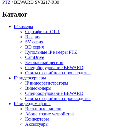
PTZ
/
BEWARD SV3217-R30
Каталог
IP камеры
Сертификат СТ-1
B серия
SV серия
BD серия
Купольные IP камеры PTZ
CamDrive
Безопасный регион
Спецоборудование BEWARD
Сняты с серийного производства
IP видеосерверы
IP видеорегистраторы
Видеокодеры
Спецоборудование BEWARD
Сняты с серийного производства
IP видеодомофоны
Вызывные панели
Абонентские устройства
Конвертеры
Аксессуары