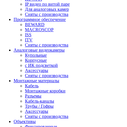
IP видео по витой паре
Для аналоговых камер
Сняты с производства
Программное обеспечение
BEWARD
MACROSCOP
ISS
ITV
Сняты с производства
Аналоговые видеокамеры
Купольные
Корпусные
c ИК подсветкой
Аксессуары
Сняты с производства
Монтажные материалы
Кабель
Монтажные коробки
Разъемы
Кабель-каналы
Трубы / Гофры
Аксессуары
Сняты с производства
Объективы
Фиксированные