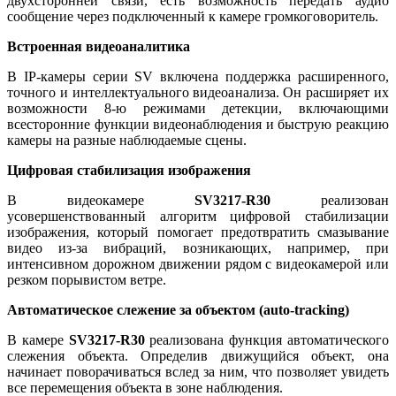
двухсторонней связи, есть возможность передать аудио
сообщение через подключенный к камере громкоговоритель.
Встроенная видеоаналитика
В IP-камеры серии SV включена поддержка расширенного,
точного и интеллектуального видеоанализа. Он расширяет их
возможности 8-ю режимами детекции, включающими
всесторонние функции видеонаблюдения и быструю реакцию
камеры на разные наблюдаемые сцены.
Цифровая стабилизация изображения
В видеокамере
SV3217-R30
реализован
усовершенствованный алгоритм цифровой стабилизации
изображения, который помогает предотвратить смазывание
видео из-за вибраций, возникающих, например, при
интенсивном дорожном движении рядом с видеокамерой или
резком порывистом ветре.
Автоматическое слежение за объектом (auto-tracking)
В камере
SV3217-R30
реализована функция автоматического
слежения объекта. Определив движущийся объект, она
начинает поворачиваться вслед за ним, что позволяет увидеть
все перемещения объекта в зоне наблюдения.