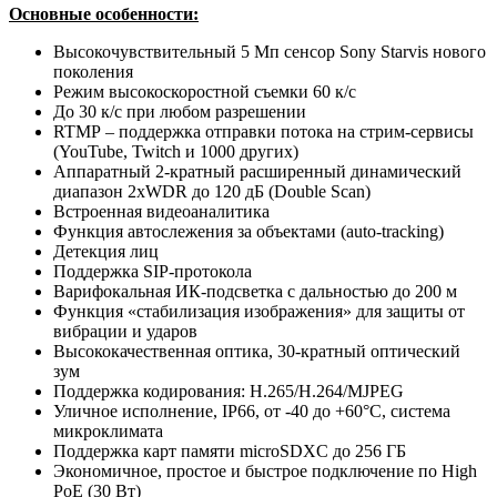
Основные особенности:
Высокочувствительный 5 Мп сенсор Sony Starvis нового
поколения
Режим высокоскоростной съемки 60 к/с
До 30 к/с при любом разрешении
RTMP – поддержка отправки потока на стрим-сервисы
(YouTube, Twitch и 1000 других)
Аппаратный 2-кратный расширенный динамический
диапазон 2xWDR до 120 дБ (Double Scan)
Встроенная видеоаналитика
Функция автослежения за объектами (auto-tracking)
Детекция лиц
Поддержка SIP-протокола
Варифокальная ИК-подсветка с дальностью до 200 м
Функция «стабилизация изображения» для защиты от
вибрации и ударов
Высококачественная оптика, 30-кратный оптический
зум
Поддержка кодирования: H.265/H.264/MJPEG
Уличное исполнение, IP66, от -40 до +60°C, система
микроклимата
Поддержка карт памяти microSDXC до 256 ГБ
Экономичное, простое и быстрое подключение по High
PoE (30 Вт)