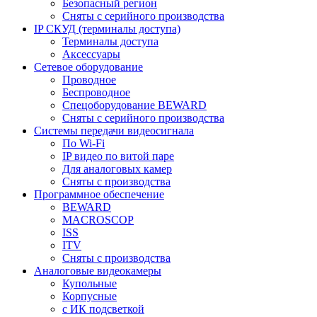
Безопасный регион
Сняты с серийного производства
IP СКУД (терминалы доступа)
Терминалы доступа
Аксессуары
Сетевое оборудование
Проводное
Беспроводное
Спецоборудование BEWARD
Сняты с серийного производства
Системы передачи видеосигнала
По Wi-Fi
IP видео по витой паре
Для аналоговых камер
Сняты с производства
Программное обеспечение
BEWARD
MACROSCOP
ISS
ITV
Сняты с производства
Аналоговые видеокамеры
Купольные
Корпусные
c ИК подсветкой