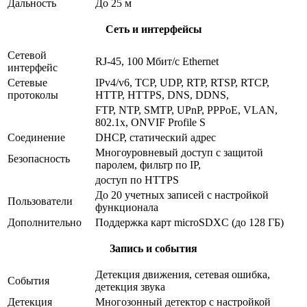
Дальность
До 25 м
Сеть и интерфейсы
Сетевой
RJ-45, 100 Мбит/с Ethernet
интерфейс
Сетевые
IPv4/v6, TCP, UDP, RTP, RTSP, RTCP,
протоколы
HTTP, HTTPS, DNS, DDNS,
FTP, NTP, SMTP, UPnP, PPPoE, VLAN,
802.1x, ONVIF Profile S
Соединение
DHCP, статический адрес
Многоуровневый доступ с защитой
Безопасность
паролем, фильтр по IP,
доступ по HTTPS
До 20 учетных записей с настройкой
Пользователи
функционала
Дополнительно
Поддержка карт microSDXC (до 128 ГБ)
Запись и события
Детекция движения, сетевая ошибка,
События
детекция звука
Детекция
Многозонный детектор с настройкой