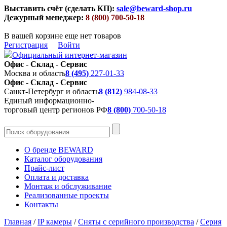
Выставить счёт (сделать КП):
sale@beward-shop.ru
Дежурный менеджер:
8 (800) 700-50-18
В вашей корзине еще нет товаров
Регистрация
Войти
Официальный интернет-магазин
Офис - Склад - Сервис
Москва и область
8 (495)
227-01-33
Офис - Склад - Сервис
Санкт-Петербург и область
8 (812)
984-08-33
Единый информационно-
торговый центр регионов РФ
8 (800)
700-50-18
О бренде BEWARD
Каталог оборудования
Прайс-лист
Оплата и доставка
Монтаж и обслуживание
Реализованные проекты
Контакты
Главная
/
IP камеры
/
Сняты с серийного производства
/
Серия