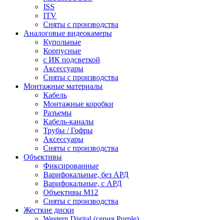
ISS
ITV
Сняты с производства
Аналоговые видеокамеры
Купольные
Корпусные
c ИК подсветкой
Аксессуары
Сняты с производства
Монтажные материалы
Кабель
Монтажные коробки
Разъемы
Кабель-каналы
Трубы / Гофры
Аксессуары
Сняты с производства
Объективы
Фиксированные
Варифокальные, без АРД
Варифокальные, с АРД
Объективы M12
Сняты с производства
Жесткие диски
Western Digital (серия Purple)