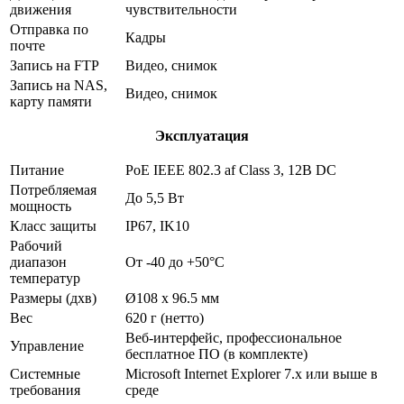
движения
чувствительности
Отправка по
Кадры
почте
Запись на FTP
Видео, снимок
Запись на NAS,
Видео, снимок
карту памяти
Эксплуатация
Питание
PoE IEEE 802.3 af Class 3, 12В DC
Потребляемая
До 5,5 Вт
мощность
Класс защиты
IP67, IK10
Рабочий
диапазон
От -40 до +50°С
температур
Размеры (дхв)
Ø108 х 96.5 мм
Вес
620 г (нетто)
Веб-интерфейс, профессиональное
Управление
бесплатное ПО (в комплекте)
Системные
Microsoft Internet Explorer 7.x или выше в
требования
среде