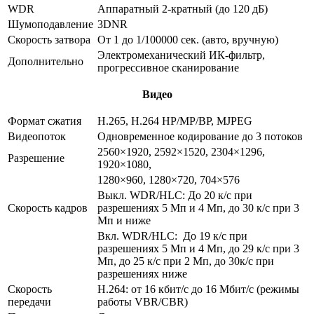
WDR
Аппаратный 2-кратный (до 120 дБ)
Шумоподавление
3DNR
Скорость затвора
От 1 до 1/100000 сек. (авто, вручную)
Электромеханический ИК-фильтр,
Дополнительно
прогрессивное сканирование
Видео
Формат сжатия
H.265, H.264 HP/MP/BP, MJPEG
Видеопоток
Одновременное кодирование до 3 потоков
2560×1920, 2592×1520, 2304×1296,
Разрешение
1920×1080,
1280×960, 1280×720, 704×576
Выкл. WDR/HLC: До 20 к/с при
Скорость кадров
разрешениях 5 Мп и 4 Мп, до 30 к/с при 3
Мп и ниже
Вкл. WDR/HLC: До 19 к/с при
разрешениях 5 Мп и 4 Мп, до 29 к/с при 3
Мп, до 25 к/с при 2 Мп, до 30к/с при
разрешениях ниже
Скорость
Н.264: от 16 кбит/с до 16 Мбит/с (режимы
передачи
работы VBR/CBR)