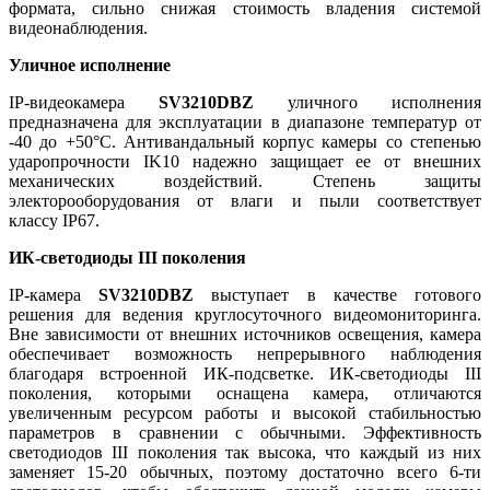
формата, сильно снижая стоимость владения системой
видеонаблюдения.
Уличное исполнение
IP-видеокамера
SV3210DBZ
уличного исполнения
предназначена для эксплуатации в диапазоне температур от
-40 до +50°C. Антивандальный корпус камеры со степенью
ударопрочности IK10 надежно защищает ее от внешних
механических воздействий. Степень защиты
электорооборудования от влаги и пыли соответствует
классу IP67.
ИК-светодиоды III поколения
IP-камера
SV3210DBZ
выступает в качестве готового
решения для ведения круглосуточного видеомониторинга.
Вне зависимости от внешних источников освещения, камера
обеспечивает возможность непрерывного наблюдения
благодаря встроенной ИК-подсветке. ИК-светодиоды III
поколения, которыми оснащена камера, отличаются
увеличенным ресурсом работы и высокой стабильностью
параметров в сравнении с обычными. Эффективность
светодиодов III поколения так высока, что каждый из них
заменяет 15-20 обычных, поэтому достаточно всего 6-ти