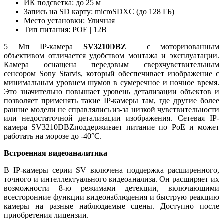
ИК подсветка: до 25 м
Запись на SD карту: microSDXC (до 128 ГБ)
Место установки: Уличная
Тип питания: POE | 12В
5 Мп IP-камера
SV3210DBZ
с моторизованным
объективом отличается удобством монтажа и эксплуатации.
Камера оснащена передовым сверхчувствительным
сенсором Sony Starvis, который обеспечивает изображение с
минимальным уровнем шумов в сумеречное и ночное время.
Это значительно повышает уровень детализации объектов и
позволяет применять такие IP-камеры там, где другие более
ранние модели не справлялись из-за низкой чувствительности
или недостаточной детализации изображения. Сетевая IP-
камера SV3210DBZподдерживает питание по PoE и может
работать на морозе до -40°C.
Встроенная видеоаналитика
В IP-камеры серии SV включена поддержка расширенного,
точного и интеллектуального видеоанализа. Он расширяет их
возможности 8-ю режимами детекции, включающими
всесторонние функции видеонаблюдения и быструю реакцию
камеры на разные наблюдаемые сцены. Доступно после
приобретения лицензии.