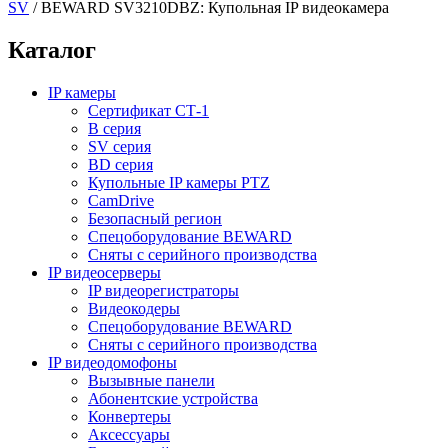
SV
/
BEWARD SV3210DBZ: Купольная IP видеокамера
Каталог
IP камеры
Сертификат СТ-1
B серия
SV серия
BD серия
Купольные IP камеры PTZ
CamDrive
Безопасный регион
Спецоборудование BEWARD
Сняты с серийного производства
IP видеосерверы
IP видеорегистраторы
Видеокодеры
Спецоборудование BEWARD
Сняты с серийного производства
IP видеодомофоны
Вызывные панели
Абонентские устройства
Конвертеры
Аксессуары