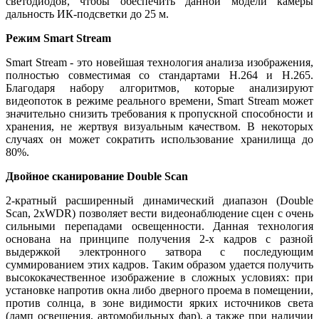
светодиодов, чтобы обеспечить данной модели камеры
дальность ИК-подсветки до 25 м.
Режим Smart Stream
Smart Stream - это новейшая технология анализа изображения,
полностью совместимая со стандартами H.264 и H.265.
Благодаря набору алгоритмов, которые анализируют
видеопоток в режиме реального времени, Smart Stream может
значительно снизить требования к пропускной способности и
хранения, не жертвуя визуальным качеством. В некоторых
случаях он может сократить использование хранилища до
80%.
Двойное сканирование Double Scan
2-кратный расширенный динамический диапазон (Double
Scan, 2xWDR) позволяет вести видеонаблюдение сцен с очень
сильными перепадами освещенности. Данная технология
основана на принципе получения 2-х кадров с разной
выдержкой электронного затвора с последующим
суммированием этих кадров. Таким образом удается получить
высококачественное изображение в сложных условиях: при
установке напротив окна либо дверного проема в помещении,
против солнца, в зоне видимости ярких источников света
(ламп освещения, автомобильных фар), а также при наличии