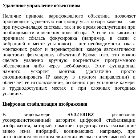
Удаленное управление объективом
Наличие привода варифокального объектива позволяет
производить удаленную настройку угла обзора камеры – как
при пуско-наладке системы, так и во время эксплуатации при
необходимости изменения поля обзора. А если по каким-то
причинам сбилась фокусировка (например, в связи с
вибрацией в месте установки) – нет необходимости заказа
монтажных работ и перенастройки: камера автоматически
подстроит фокусировку объектива! Кроме того, это можно
сделать удаленно вручную посредством программного
обеспечения либо через веб-браузер. Этот функционал
намного ускоряет монтаж (достаточно просто
спозиционировать IP камеру в нужном направлении) и
облегчает её использование, особенно при установке камеры
в труднодоступных местах и при сложных погодных
условиях.
Цифровая стабилизация изображения
В видеокамере
SV3210DBZ
реализован
усовершенствованный алгоритм цифровой стабилизации
изображения, который помогает предотвратить смазывание
видео из-за вибраций, возникающих, например, при
интенсивном дорожном движении рядом с видеокамерой или