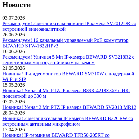
Новости
03.07.2026
Рекомендуем! 2-мегапиксельная мини IP-камера SV2012DR со
встроенной видеоаналитикой
26.06.2026
Рекомендуем! 16-канальный управляемый PoE коммутатор
BEWARD STW-1622HPv3
16.06.2026
Рекомендуем! Уличная 5 Мп IP-камера BEWARD SV3218R2 с
герметичным морозоустойчивым разъемом
21.05.2026
Новинка! IP-видеомонитор BEWARD SM710W с поддержкой
Wi-Fi и SIP
15.05.2026
Новинка! Умная 4 Мп PTZ IP-камера B89R-4218Z36F с ИК-
подсветкой до 300 м
07.05.2026
Новинка! Умная 2 Мп PTZ IP-камера BEWARD SV2018-MR12
28.04.2026
Новинка! 2-мегапиксельная IP-камера BEWARD B22CRW со
встроенным активным микрофоном
17.04.2026
Новинка! IP-терминал BEWARD TFR50-205RT со