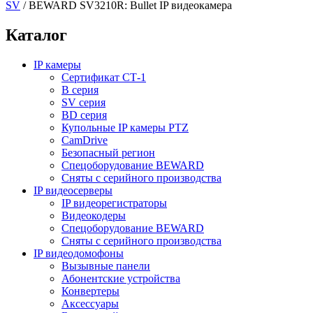
SV
/
BEWARD SV3210R: Bullet IP видеокамера
Каталог
IP камеры
Сертификат СТ-1
B серия
SV серия
BD серия
Купольные IP камеры PTZ
CamDrive
Безопасный регион
Спецоборудование BEWARD
Сняты с серийного производства
IP видеосерверы
IP видеорегистраторы
Видеокодеры
Спецоборудование BEWARD
Сняты с серийного производства
IP видеодомофоны
Вызывные панели
Абонентские устройства
Конвертеры
Аксессуары