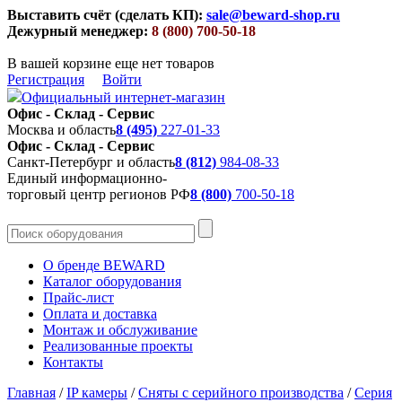
Выставить счёт (сделать КП):
sale@beward-shop.ru
Дежурный менеджер:
8 (800) 700-50-18
В вашей корзине еще нет товаров
Регистрация
Войти
Официальный интернет-магазин
Офис - Склад - Сервис
Москва и область
8 (495)
227-01-33
Офис - Склад - Сервис
Санкт-Петербург и область
8 (812)
984-08-33
Единый информационно-
торговый центр регионов РФ
8 (800)
700-50-18
О бренде BEWARD
Каталог оборудования
Прайс-лист
Оплата и доставка
Монтаж и обслуживание
Реализованные проекты
Контакты
Главная
/
IP камеры
/
Сняты с серийного производства
/
Серия