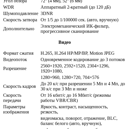
Угол обзора
72° (4 мм), 52° (6 мм)
WDR
Аппаратный 2-кратный (до 120 дБ)
Шумоподавление
3DNR
Скорость затвора
От 1/5 до 1/100000 сек. (авто, вручную)
Электромеханический ИК-фильтр,
Дополнительно
прогрессивное сканирование
Видео
Формат сжатия
H.265, H.264 HP/MP/BP, Motion JPEG
Видеопоток
Одновременное кодирование до 3 потоков
2560×1920, 2592×1520, 2304×1296,
Разрешение
1920×1080,
1280×960, 1280×720, 704×576
До 20 к/с при разрешении 5 Мп и 4 Мп, до
Скорость кадров
30 к/с при 3 Мп и ниже
Скорость
От 16 кбит/с до 16 Мбит/с (режимы
передачи
работы VBR/CBR)
Параметры
Яркость, контраст, насыщенность,
изображения
резкость,
видеомаска, поворот, отражение, BLC,
баланс белого (авто, вручную),