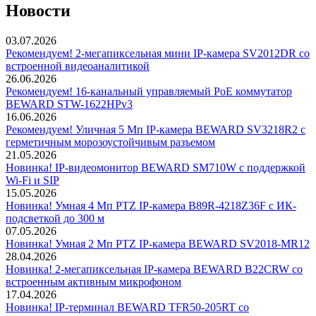
Новости
03.07.2026
Рекомендуем! 2-мегапиксельная мини IP-камера SV2012DR со
встроенной видеоаналитикой
26.06.2026
Рекомендуем! 16-канальный управляемый PoE коммутатор
BEWARD STW-1622HPv3
16.06.2026
Рекомендуем! Уличная 5 Мп IP-камера BEWARD SV3218R2 с
герметичным морозоустойчивым разъемом
21.05.2026
Новинка! IP-видеомонитор BEWARD SM710W с поддержкой
Wi-Fi и SIP
15.05.2026
Новинка! Умная 4 Мп PTZ IP-камера B89R-4218Z36F с ИК-
подсветкой до 300 м
07.05.2026
Новинка! Умная 2 Мп PTZ IP-камера BEWARD SV2018-MR12
28.04.2026
Новинка! 2-мегапиксельная IP-камера BEWARD B22CRW со
встроенным активным микрофоном
17.04.2026
Новинка! IP-терминал BEWARD TFR50-205RT со