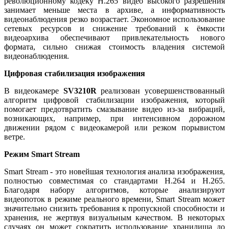
революционному кодеку H.265 видео высокого разрешения
занимает меньше места в архиве, а информативность
видеонаблюдения резко возрастает. Экономное использование
сетевых ресурсов и снижение требований к ёмкости
видеоархива обеспечивают привлекательность нового
формата, сильно снижая стоимость владения системой
видеонаблюдения.
Цифровая стабилизация изображения
В видеокамере
SV3210R
реализован усовершенствованный
алгоритм цифровой стабилизации изображения, который
помогает предотвратить смазывание видео из-за вибраций,
возникающих, например, при интенсивном дорожном
движении рядом с видеокамерой или резком порывистом
ветре.
Режим Smart Stream
Smart Stream - это новейшая технология анализа изображения,
полностью совместимая со стандартами H.264 и H.265.
Благодаря набору алгоритмов, которые анализируют
видеопоток в режиме реального времени, Smart Stream может
значительно снизить требования к пропускной способности и
хранения, не жертвуя визуальным качеством. В некоторых
случаях он может сократить использование хранилища до