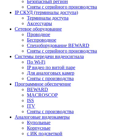
Безопасный регион
Сняты с серийного производства
IP СКУД (терминалы доступа)
Терминалы доступа
Аксессуары
Сетевое оборудование
Проводное
Беспроводное
Спецоборудование BEWARD
Сняты с серийного производства
Системы передачи видеосигнала
По Wi-Fi
IP видео по витой паре
Для аналоговых камер
Сняты с производства
Программное обеспечение
BEWARD
MACROSCOP
ISS
ITV
Сняты с производства
Аналоговые видеокамеры
Купольные
Корпусные
c ИК подсветкой