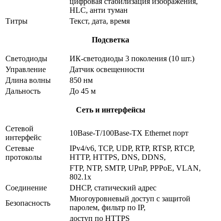
цифровая стабилизация изображения,
HLC, анти туман
Титры
Текст, дата, время
Подсветка
Светодиоды
ИК-светодиоды 3 поколения (10 шт.)
Управление
Датчик освещенности
Длина волны
850 нм
Дальность
До 45 м
Сеть и интерфейсы
Сетевой
10Base-T/100Base-TX Ethernet порт
интерфейс
Сетевые
IPv4/v6, TCP, UDP, RTP, RTSP, RTCP,
протоколы
HTTP, HTTPS, DNS, DDNS,
FTP, NTP, SMTP, UPnP, PPPoE, VLAN,
802.1x
Соединение
DHCP, статический адрес
Многоуровневый доступ с защитой
Безопасность
паролем, фильтр по IP,
доступ по HTTPS