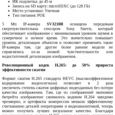
ИК подсветка: до 45 м
Запись на SD карту: microSDXC (до 128 ГБ)
Место установки: Уличная
Тип питания: POE
5 Мп IP-камера
SV3210R
оснащена передовым
сверхчувствительны сенсором Sony Starvis, который
обеспечивает изображение с минимальным уровнем шумов в
сумеречное и ночное время. Это значительно повышает
уровень детализации объектов и позволяет применять такие
IP-камеры там, где другие более ранние модели не
справлялись из-за низкой чувствительности или
недостаточной детализации изображения.
Революционный кодек H.265: до 50% прироста
эффективности сжатия
Формат сжатия H.265 стандарта HEVC (высокоэффективное
кодирование видеосигнала) позволяет в 2 раза
увеличить степень сжатия цифровых видеоданных без потери
качества изображения. Там, где из соображений экономии
битрейта изображение сжималось кодеком Н.264 заведомо
чрезмерно, и артефакты компрессии мешали эффективному
считыванию деталей операторами и видеоаналитикой, теперь
можно получить лучшее визуальное качество. Благодаря