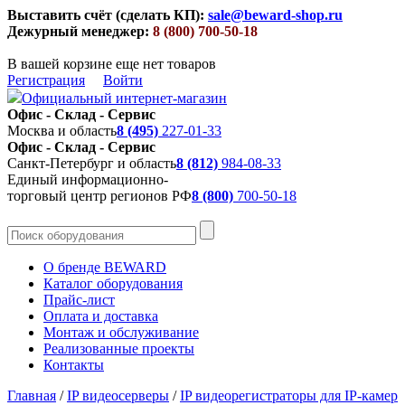
Выставить счёт (сделать КП):
sale@beward-shop.ru
Дежурный менеджер:
8 (800) 700-50-18
В вашей корзине еще нет товаров
Регистрация
Войти
Официальный интернет-магазин
Офис - Склад - Сервис
Москва и область
8 (495)
227-01-33
Офис - Склад - Сервис
Санкт-Петербург и область
8 (812)
984-08-33
Единый информационно-
торговый центр регионов РФ
8 (800)
700-50-18
О бренде BEWARD
Каталог оборудования
Прайс-лист
Оплата и доставка
Монтаж и обслуживание
Реализованные проекты
Контакты
Главная
/
IP видеосерверы
/
IP видеорегистраторы для IP-камер