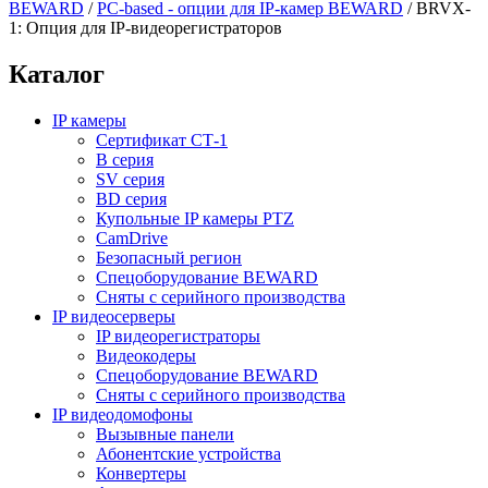
BEWARD
/
PC-based - опции для IP-камер BEWARD
/
BRVX-
1: Опция для IP-видеорегистраторов
Каталог
IP камеры
Сертификат СТ-1
B серия
SV серия
BD серия
Купольные IP камеры PTZ
CamDrive
Безопасный регион
Спецоборудование BEWARD
Сняты с серийного производства
IP видеосерверы
IP видеорегистраторы
Видеокодеры
Спецоборудование BEWARD
Сняты с серийного производства
IP видеодомофоны
Вызывные панели
Абонентские устройства
Конвертеры