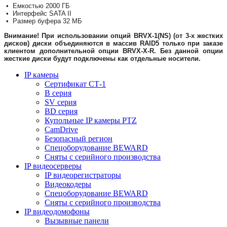
•
Емкостью 2000 ГБ
•
Интерфейс SATA II
•
Размер буфера 32 МБ
Внимание! При использовании опций BRVX-1(NS) (от 3-х жестких
дисков) диски объединяются в массив RAID5 только при заказе
клиентом дополнительной опции BRVX-X-R. Без данной опции
жесткие диски будут подключены как отдельные носители.
IP камеры
Сертификат СТ-1
B серия
SV серия
BD серия
Купольные IP камеры PTZ
CamDrive
Безопасный регион
Спецоборудование BEWARD
Сняты с серийного производства
IP видеосерверы
IP видеорегистраторы
Видеокодеры
Спецоборудование BEWARD
Сняты с серийного производства
IP видеодомофоны
Вызывные панели