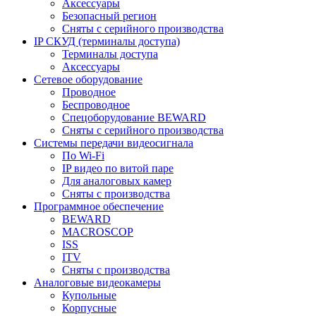
Аксессуары
Безопасный регион
Сняты с серийного производства
IP СКУД (терминалы доступа)
Терминалы доступа
Аксессуары
Сетевое оборудование
Проводное
Беспроводное
Спецоборудование BEWARD
Сняты с серийного производства
Системы передачи видеосигнала
По Wi-Fi
IP видео по витой паре
Для аналоговых камер
Сняты с производства
Программное обеспечение
BEWARD
MACROSCOP
ISS
ITV
Сняты с производства
Аналоговые видеокамеры
Купольные
Корпусные