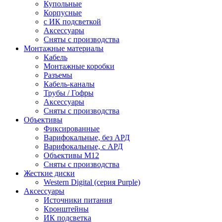
Купольные
Корпусные
c ИК подсветкой
Аксессуары
Сняты с производства
Монтажные материалы
Кабель
Монтажные коробки
Разъемы
Кабель-каналы
Трубы / Гофры
Аксессуары
Сняты с производства
Объективы
Фиксированные
Варифокальные, без АРД
Варифокальные, с АРД
Объективы M12
Сняты с производства
Жесткие диски
Western Digital (серия Purple)
Аксессуары
Источники питания
Кронштейны
ИК подсветка