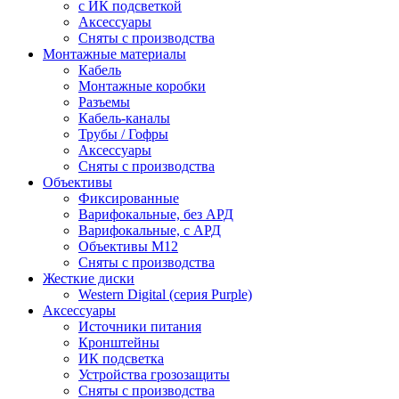
c ИК подсветкой
Аксессуары
Сняты с производства
Монтажные материалы
Кабель
Монтажные коробки
Разъемы
Кабель-каналы
Трубы / Гофры
Аксессуары
Сняты с производства
Объективы
Фиксированные
Варифокальные, без АРД
Варифокальные, с АРД
Объективы M12
Сняты с производства
Жесткие диски
Western Digital (серия Purple)
Аксессуары
Источники питания
Кронштейны
ИК подсветка
Устройства грозозащиты
Сняты с производства