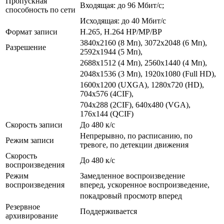
Пропускная
Входящая: до 96 Мбит/с;
способность по сети
Исходящая: до 40 Мбит/с
Формат записи
H.265, H.264 HP/MP/BP
3840x2160 (8 Мп), 3072x2048 (6 Мп),
Разрешение
2592x1944 (5 Мп),
2688x1512 (4 Мп), 2560x1440 (4 Мп),
2048x1536 (3 Мп), 1920x1080 (Full HD),
1600х1200 (UXGA), 1280x720 (HD),
704x576 (4CIF),
704x288 (2CIF), 640x480 (VGA),
176x144 (QCIF)
Скорость записи
До 480 к/с
Непрерывно, по расписанию, по
Режим записи
тревоге, по детекции движения
Скорость
До 480 к/с
воспроизведения
Режим
Замедленное воспроизведение
воспроизведения
вперед, ускоренное воспроизведение,
покадровый просмотр вперед
Резервное
Поддерживается
архивирование