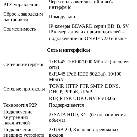
Через пользовательский и веб-
PTZ-управление
интерфейс
Сброс к заводским
Помодульно
настройкам
IP-камеры BEWARD серии BD, B, SV,
Совместимость
IP камеры других производителей –
подключение по ONVIF v2.0 и выше
Сеть и интерфейсы
1хRJ-45, 10/100/1000 Мбит/с (внешняя
Сетевой интерфейс
сеть)
8xRJ-45 (PoE IEEE 802.3at), 10/100
Мбит/с
TCP/IP, HTTP, FTP, SMTP, DDNS,
Сетевые протоколы
DHCP, PPPoE, UPnP,
RTP, RTSP, UDP, ONVIF v13.06
Технология P2P
Поддерживается
Подключение
2хSATA HDD, 3.5'' (без ограничения
внутренних
объема)
накопителей
Подключение
2хUSB 2.0, 8 каналов тревожных
внешних устройств
входов,