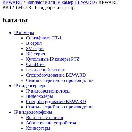
BEWARD
/
Standalone для IP-камер BEWARD
/
BEWARD
BK1216H2-P8: IP видеорегистратор
Каталог
IP камеры
Сертификат СТ-1
B серия
SV серия
BD серия
Купольные IP камеры PTZ
CamDrive
Безопасный регион
Спецоборудование BEWARD
Сняты с серийного производства
IP видеосерверы
IP видеорегистраторы
Видеокодеры
Спецоборудование BEWARD
Сняты с серийного производства
IP видеодомофоны
Вызывные панели
Абонентские устройства
Конвертеры