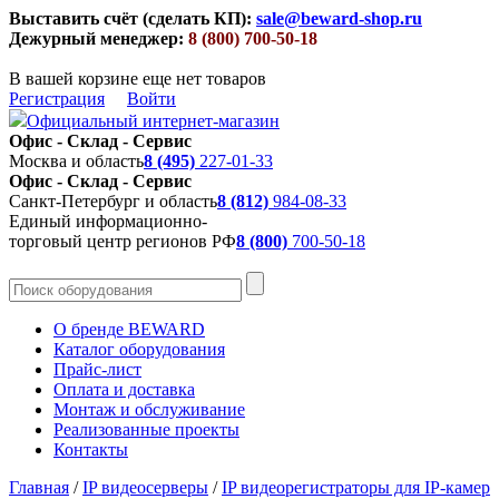
Выставить счёт (сделать КП):
sale@beward-shop.ru
Дежурный менеджер:
8 (800) 700-50-18
В вашей корзине еще нет товаров
Регистрация
Войти
Официальный интернет-магазин
Офис - Склад - Сервис
Москва и область
8 (495)
227-01-33
Офис - Склад - Сервис
Санкт-Петербург и область
8 (812)
984-08-33
Единый информационно-
торговый центр регионов РФ
8 (800)
700-50-18
О бренде BEWARD
Каталог оборудования
Прайс-лист
Оплата и доставка
Монтаж и обслуживание
Реализованные проекты
Контакты
Главная
/
IP видеосерверы
/
IP видеорегистраторы для IP-камер