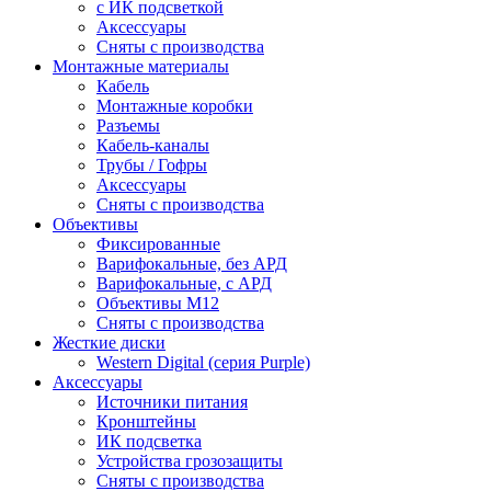
c ИК подсветкой
Аксессуары
Сняты с производства
Монтажные материалы
Кабель
Монтажные коробки
Разъемы
Кабель-каналы
Трубы / Гофры
Аксессуары
Сняты с производства
Объективы
Фиксированные
Варифокальные, без АРД
Варифокальные, с АРД
Объективы M12
Сняты с производства
Жесткие диски
Western Digital (серия Purple)
Аксессуары
Источники питания
Кронштейны
ИК подсветка
Устройства грозозащиты
Сняты с производства