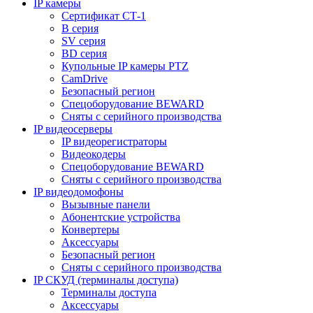
IP камеры
Сертификат СТ-1
B серия
SV серия
BD серия
Купольные IP камеры PTZ
CamDrive
Безопасный регион
Спецоборудование BEWARD
Сняты с серийного производства
IP видеосерверы
IP видеорегистраторы
Видеокодеры
Спецоборудование BEWARD
Сняты с серийного производства
IP видеодомофоны
Вызывные панели
Абонентские устройства
Конвертеры
Аксессуары
Безопасный регион
Сняты с серийного производства
IP СКУД (терминалы доступа)
Терминалы доступа
Аксессуары