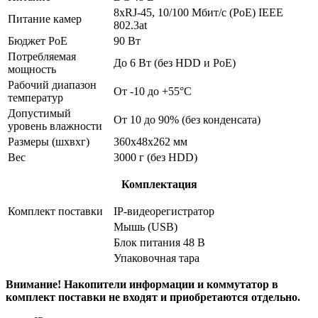
8xRJ-45, 10/100 Мбит/с (PoE) IEEE
Питание камер
802.3at
Бюджет PoE
90 Вт
Потребляемая
До 6 Вт (без HDD и PoE)
мощность
Рабочий диапазон
От -10 до +55°С
температур
Допустимый
От 10 до 90% (без конденсата)
уровень влажности
Размеры (шхвхг)
360x48x262 мм
Вес
3000 г (без HDD)
Комплектация
Комплект поставки
IP-видеорегистратор
Мышь (USB)
Блок питания 48 В
Упаковочная тара
Внимание! Накопители информации и коммутатор в
комплект поставки не входят и приобретаются отдельно.