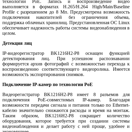
технологии PoE. Запись и воспроизведение видео
выполняется в форматах H.265/H.264 High/Main/Baseline
Profile с разрешением до 8 Мп. Предусмотрена возможность
подключения накопителей без ограничения объема,
поддержка облачных хранилищ. Предустановленная ОС Linux
обеспечивает надежность работы системы видеонаблюдения в
целом.
Детекция лиц
IP-видеорегистратор BK1216H2-P8 оснащен функцией
детектирования лиц. При успешном распознавании
формируется архив фотографий с возможностью перехода к
воспроизведению соответствующего видеоролика. Имеется
возможность экспортирования снимков.
Подключение IP-камер по технологии PoE
Видеорегистратор BK1216H2-P8 имеет 8 разъемов для
подключения PoE-совместимых IP-камер. Благодаря
возможности передачи сигнала и питания только по Ethernet-
кабелю значительно снижаются расходы и время на монтаж.
Таким образом, BK1216H2-P8 сокращает количество
оборудования, которое требуется при создании системы
видеонаблюдения и делает работу с ней проще, удобнее и
экономичнее.