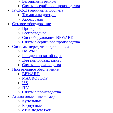
Безопасный регион
Сняты с серийного производства
IP СКУД (терминалы доступа)
Терминалы доступа
Аксессуары
Сетевое оборудование
Проводное
Беспроводное
Спецоборудование BEWARD
Сняты с серийного производства
Системы передачи видеосигнала
По Wi-Fi
IP видео по витой паре
Для аналоговых камер
Сняты с производства
Программное обеспечение
BEWARD
MACROSCOP
ISS
ITV
Сняты с производства
Аналоговые видеокамеры
Купольные
Корпусные
c ИК подсветкой