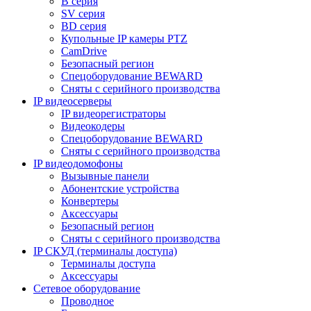
B серия
SV серия
BD серия
Купольные IP камеры PTZ
CamDrive
Безопасный регион
Спецоборудование BEWARD
Сняты с серийного производства
IP видеосерверы
IP видеорегистраторы
Видеокодеры
Спецоборудование BEWARD
Сняты с серийного производства
IP видеодомофоны
Вызывные панели
Абонентские устройства
Конвертеры
Аксессуары
Безопасный регион
Сняты с серийного производства
IP СКУД (терминалы доступа)
Терминалы доступа
Аксессуары
Сетевое оборудование
Проводное