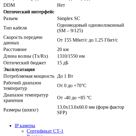
DDM
Нет
Оптический интерфейс
Разъем
Simplex SC
Одномодовый одноволоконный
Тип кабеля
(SM – 9/125)
Скорость передачи
От 155 Мбит/с до 1.25 Гбит/с
данных
Расстояние
20 км
Длина волны (Tx/Rx)
1310/1550 нм
Оптический бюджет
15 дБ
Эксплуатация
Потребляемая мощность
До 1 Вт
Рабочий диапазон
От 0 до +70°C
температур
Диапазон температур
От -40 до +85 °C
хранения
13.0х13.6х60.0 мм (форм фактор
Размеры (шхвхг)
SFP)
IP камеры
Сертификат СТ-1