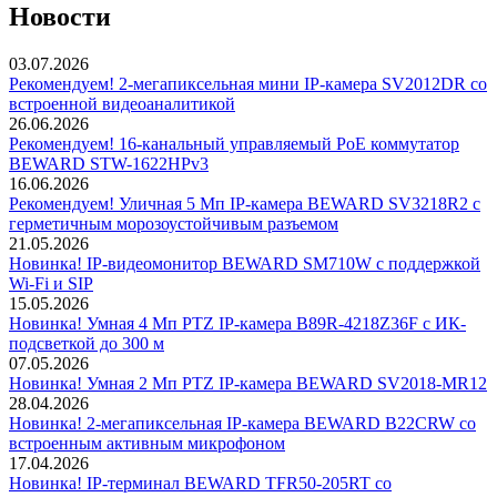
Новости
03.07.2026
Рекомендуем! 2-мегапиксельная мини IP-камера SV2012DR со
встроенной видеоаналитикой
26.06.2026
Рекомендуем! 16-канальный управляемый PoE коммутатор
BEWARD STW-1622HPv3
16.06.2026
Рекомендуем! Уличная 5 Мп IP-камера BEWARD SV3218R2 с
герметичным морозоустойчивым разъемом
21.05.2026
Новинка! IP-видеомонитор BEWARD SM710W с поддержкой
Wi-Fi и SIP
15.05.2026
Новинка! Умная 4 Мп PTZ IP-камера B89R-4218Z36F с ИК-
подсветкой до 300 м
07.05.2026
Новинка! Умная 2 Мп PTZ IP-камера BEWARD SV2018-MR12
28.04.2026
Новинка! 2-мегапиксельная IP-камера BEWARD B22CRW со
встроенным активным микрофоном
17.04.2026
Новинка! IP-терминал BEWARD TFR50-205RT со