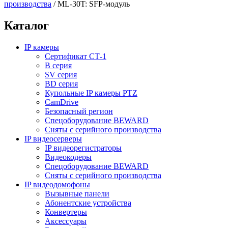
производства
/
ML-30T: SFP-модуль
Каталог
IP камеры
Сертификат СТ-1
B серия
SV серия
BD серия
Купольные IP камеры PTZ
CamDrive
Безопасный регион
Спецоборудование BEWARD
Сняты с серийного производства
IP видеосерверы
IP видеорегистраторы
Видеокодеры
Спецоборудование BEWARD
Сняты с серийного производства
IP видеодомофоны
Вызывные панели
Абонентские устройства
Конвертеры
Аксессуары