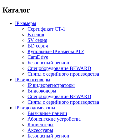
Каталог
IP камеры
Сертификат СТ-1
B серия
SV серия
BD серия
Купольные IP камеры PTZ
CamDrive
Безопасный регион
Спецоборудование BEWARD
Сняты с серийного производства
IP видеосерверы
IP видеорегистраторы
Видеокодеры
Спецоборудование BEWARD
Сняты с серийного производства
IP видеодомофоны
Вызывные панели
Абонентские устройства
Конвертеры
Аксессуары
Безопасный регион