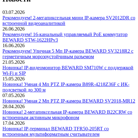
03.07.2026
Рекомендуем! 2-мегапиксельная мини IP-камера SV2012DR со
встроенной видеоаналитикой
26.06.2026
Рекомендуем! 16-канальный управляемый PoE коммутатор
BEWARD STW-1622HPv3
16.06.2026
Рекомендуем! Уличная 5 Мп IP-камера BEWARD SV3218R2 с
герметичным морозоустойчивым разъемом
21.05.2026
Новинка! IP-видеомонитор BEWARD SM710W с поддержкой
Wi-Fi и SIP
15.05.2026
Новинка! Умная 4 Мп PTZ IP-камера B89R-4218Z36F с ИК-
подсветкой до 300 м
07.05.2026
Новинка! Умная 2 Мп PTZ IP-камера BEWARD SV2018-MR12
28.04.2026
Новинка! 2-мегапиксельная IP-камера BEWARD B22CRW со
встроенным активным микрофоном
17.04.2026
Новинка! IP-терминал BEWARD TFR50-205RT со
встроенным мультиформатным считывателем