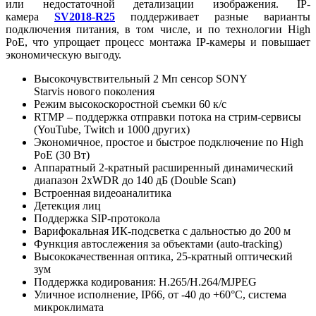
или недостаточной детализации изображения. IP-
камера
SV2018-R25
поддерживает разные варианты
подключения питания, в том числе, и по технологии High
PoE, что упрощает процесс монтажа IP-камеры и повышает
экономическую выгоду.
Высокочувствительный 2 Мп сенсор SONY
Starvis нового поколения
Режим высокоскоростной съемки 60 к/с
RTMP – поддержка отправки потока на стрим-сервисы
(YouTube, Twitch и 1000 других)
Экономичное, простое и быстрое подключение по High
PoE (30 Вт)
Аппаратный 2-кратный расширенный динамический
диапазон 2xWDR до 140 дБ (Double Scan)
Встроенная видеоаналитика
Детекция лиц
Поддержка SIP-протокола
Варифокальная ИК-подсветка с дальностью до 200 м
Функция автослежения за объектами (auto-tracking)
Высококачественная оптика, 25-кратный оптический
зум
Поддержка кодирования: H.265/H.264/MJPEG
Уличное исполнение, IP66, от -40 до +60°C, система
микроклимата