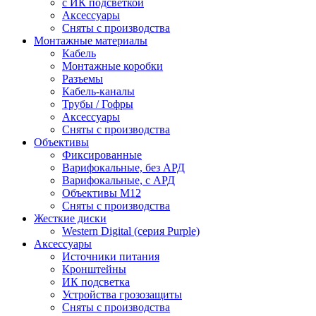
c ИК подсветкой
Аксессуары
Сняты с производства
Монтажные материалы
Кабель
Монтажные коробки
Разъемы
Кабель-каналы
Трубы / Гофры
Аксессуары
Сняты с производства
Объективы
Фиксированные
Варифокальные, без АРД
Варифокальные, с АРД
Объективы M12
Сняты с производства
Жесткие диски
Western Digital (серия Purple)
Аксессуары
Источники питания
Кронштейны
ИК подсветка
Устройства грозозащиты
Сняты с производства