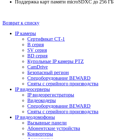
Поддержка карт памяти microSDXC до 256 ГБ
Возврат к списку
IP камеры
Сертификат СТ-1
B серия
SV серия
BD серия
Купольные IP камеры PTZ
CamDrive
Безопасный регион
Спецоборудование BEWARD
Сняты с серийного производства
IP видеосерверы
IP видеорегистраторы
Видеокодеры
Спецоборудование BEWARD
Сняты с серийного производства
IP видеодомофоны
Вызывные панели
Абонентские устройства
Конвертеры