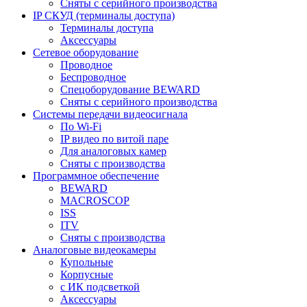
Сняты с серийного производства
IP СКУД (терминалы доступа)
Терминалы доступа
Аксессуары
Сетевое оборудование
Проводное
Беспроводное
Спецоборудование BEWARD
Сняты с серийного производства
Системы передачи видеосигнала
По Wi-Fi
IP видео по витой паре
Для аналоговых камер
Сняты с производства
Программное обеспечение
BEWARD
MACROSCOP
ISS
ITV
Сняты с производства
Аналоговые видеокамеры
Купольные
Корпусные
c ИК подсветкой
Аксессуары