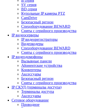
B серия
SV серия
BD серия
Купольные IP камеры PTZ
CamDrive
Безопасный регион
Спецоборудование BEWARD
Сняты с серийного производства
IP видеосерверы
IP видеорегистраторы
Видеокодеры
Спецоборудование BEWARD
Сняты с серийного производства
IP видеодомофоны
Вызывные панели
Абонентские устройства
Конвертеры
Аксессуары
Безопасный регион
Сняты с серийного производства
IP СКУД (терминалы доступа)
Терминалы доступа
Аксессуары
Сетевое оборудование
Проводное