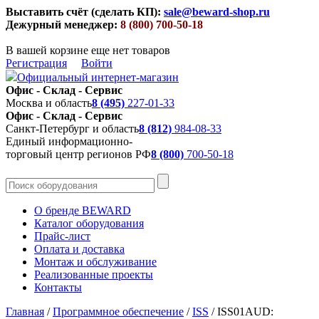
Выставить счёт (сделать КП):
sale@beward-shop.ru
Дежурный менеджер:
8 (800) 700-50-18
В вашей корзине еще нет товаров
Регистрация
Войти
Официальный интернет-магазин
Офис - Склад - Сервис
Москва и область
8 (495)
227-01-33
Офис - Склад - Сервис
Санкт-Петербург и область
8 (812)
984-08-33
Единый информационно-
торговый центр регионов РФ
8 (800)
700-50-18
О бренде BEWARD
Каталог оборудования
Прайс-лист
Оплата и доставка
Монтаж и обслуживание
Реализованные проекты
Контакты
Главная
/
Программное обеспечение
/
ISS
/
ISS01AUD: