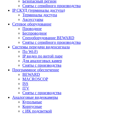
Безопасный регион
Сняты с серийного производства
IP СКУД (терминалы доступа)
Терминалы доступа
Аксессуары
Сетевое оборудование
Проводное
Беспроводное
Спецоборудование BEWARD
Сняты с серийного производства
Системы передачи видеосигнала
По Wi-Fi
IP видео по витой паре
Для аналоговых камер
Сняты с производства
Программное обеспечение
BEWARD
MACROSCOP
ISS
ITV
Сняты с производства
Аналоговые видеокамеры
Купольные
Корпусные
c ИК подсветкой