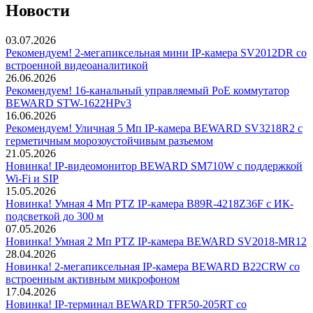
Новости
03.07.2026
Рекомендуем! 2-мегапиксельная мини IP-камера SV2012DR со
встроенной видеоаналитикой
26.06.2026
Рекомендуем! 16-канальный управляемый PoE коммутатор
BEWARD STW-1622HPv3
16.06.2026
Рекомендуем! Уличная 5 Мп IP-камера BEWARD SV3218R2 с
герметичным морозоустойчивым разъемом
21.05.2026
Новинка! IP-видеомонитор BEWARD SM710W с поддержкой
Wi-Fi и SIP
15.05.2026
Новинка! Умная 4 Мп PTZ IP-камера B89R-4218Z36F с ИК-
подсветкой до 300 м
07.05.2026
Новинка! Умная 2 Мп PTZ IP-камера BEWARD SV2018-MR12
28.04.2026
Новинка! 2-мегапиксельная IP-камера BEWARD B22CRW со
встроенным активным микрофоном
17.04.2026
Новинка! IP-терминал BEWARD TFR50-205RT со