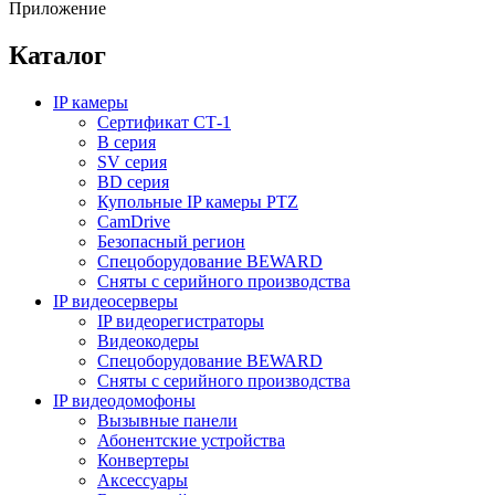
Приложение
Каталог
IP камеры
Сертификат СТ-1
B серия
SV серия
BD серия
Купольные IP камеры PTZ
CamDrive
Безопасный регион
Спецоборудование BEWARD
Сняты с серийного производства
IP видеосерверы
IP видеорегистраторы
Видеокодеры
Спецоборудование BEWARD
Сняты с серийного производства
IP видеодомофоны
Вызывные панели
Абонентские устройства
Конвертеры
Аксессуары