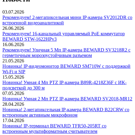
03.07.2026
Рекомендуем! 2-мегапиксельная мини IP-камера SV2012DR со
встроенной видеоаналитикой
26.06.2026
Рекомендуем! 16-канальный управляемый PoE коммутатор
BEWARD STW-1622HPv3
16.06.2026
Рекомендуем! Уличная 5 Мп IP-камера BEWARD SV3218R2 с
герметичным морозоустойчивым разъемом
21.05.2026
Новинка! IP-видеомонитор BEWARD SM710W с поддержкой
Wi-Fi и SIP
15.05.2026
Новинка! Умная 4 Мп PTZ IP-камера B89R-4218Z36F с ИК-
подсветкой до 300 м
07.05.2026
Новинка! Умная 2 Мп PTZ IP-камера BEWARD SV2018-MR12
28.04.2026
Новинка! 2-мегапиксельная IP-камера BEWARD B22CRW со
встроенным активным микрофоном
17.04.2026
Новинка! IP-терминал BEWARD TFR50-205RT со
встроенным мультиформатным считывателем