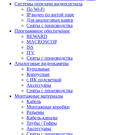
Системы передачи видеосигнала
По Wi-Fi
IP видео по витой паре
Для аналоговых камер
Сняты с производства
Программное обеспечение
BEWARD
MACROSCOP
ISS
ITV
Сняты с производства
Аналоговые видеокамеры
Купольные
Корпусные
c ИК подсветкой
Аксессуары
Сняты с производства
Монтажные материалы
Кабель
Монтажные коробки
Разъемы
Кабель-каналы
Трубы / Гофры
Аксессуары
Сняты с производства