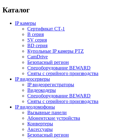
Каталог
IP камеры
Сертификат СТ-1
B серия
SV серия
BD серия
Купольные IP камеры PTZ
CamDrive
Безопасный регион
Спецоборудование BEWARD
Сняты с серийного производства
IP видеосерверы
IP видеорегистраторы
Видеокодеры
Спецоборудование BEWARD
Сняты с серийного производства
IP видеодомофоны
Вызывные панели
Абонентские устройства
Конвертеры
Аксессуары
Безопасный регион