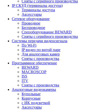
Сняты с серийного производства
IP СКУД (терминалы доступа)
Терминалы доступа
Аксессуары
Сетевое оборудование
Проводное
Беспроводное
Спецоборудование BEWARD
Сняты с серийного производства
Системы передачи видеосигнала
По Wi-Fi
IP видео по витой паре
Для аналоговых камер
Сняты с производства
Программное обеспечение
BEWARD
MACROSCOP
ISS
ITV
Сняты с производства
Аналоговые видеокамеры
Купольные
Корпусные
c ИК подсветкой
Аксессуары